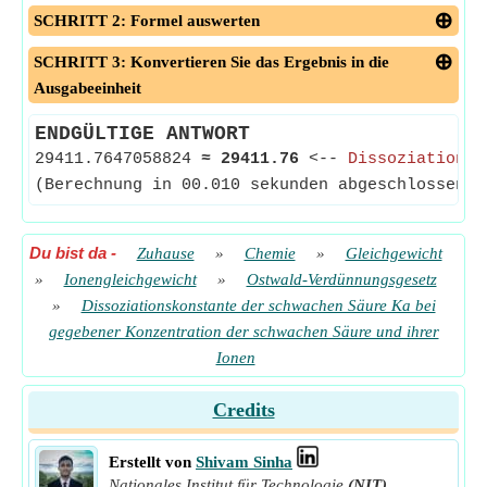
SCHRITT 2: Formel auswerten
SCHRITT 3: Konvertieren Sie das Ergebnis in die
Ausgabeeinheit
ENDGÜLTIGE ANTWORT
29411.7647058824
≈
29411.76
<--
Dissoziationsk
(Berechnung in 00.010 sekunden abgeschlossen)
Du bist da
-
Zuhause
»
Chemie
»
Gleichgewicht
»
Ionengleichgewicht
»
Ostwald-Verdünnungsgesetz
»
Dissoziationskonstante der schwachen Säure Ka bei
gegebener Konzentration der schwachen Säure und ihrer
Ionen
Credits
Erstellt von
Shivam Sinha
Nationales Institut für Technologie
(NIT)
,