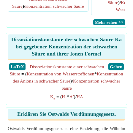
Säure
)/
Konzen
Säure
)/
Konzentration schwacher Säure
Wasserst
​Mehr sehen >>
Dissoziationskonstante der schwachen Säure Ka
bei gegebener Konzentration der schwachen
Säure und ihrer Ionen Formel
​LaTeX
Dissoziationskonstante einer schwachen
​Gehen
Säure
= (
Konzentration von Wasserstoffionen
*
Konzentration
des Anions in schwacher Säure
)/
Konzentration schwacher
Säure
+
-
K
= (
H
*
A
)/
HA
a
Erklären Sie Ostwalds Verdünnungsgesetz.
Ostwalds Verdünnungsgesetz ist eine Beziehung, die Wilhelm