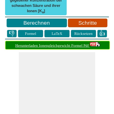
gegebener Konzentration der
schwachen Säure und ihrer
Ionen [K
]
a
Schritte
👎
👍
Formel
LaTeX
Rücksetzen
Herunterladen Ionengleichgewicht Formel Pdf