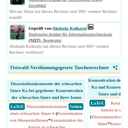
Surathkal
Shivam Sinha hat diesen Rechner und 300+ weitere Rechner
erstellt!
Geprüft von
Akshada Kulkarni
Nationales Institut für Informationstechnologie
(NIIT)
,
Neemrana
Akshada Kulkarni hat diesen Rechner und 900+ weitere
Rechner verifiziert!
Ostwald-Verdünnungsgesetz Taschenrechner
<
Konzentration des A
Dissoziationskonstante der schwachen
Ka und Konzentrat
Säure Ka bei gegebener Konzentration
Säure und des W
der schwachen Säure und ihrer Ionen
​ LaTeX
Konzentra
​ LaTeX
Dissoziationskonstante
​ Gehen
Anions in schw
einer schwachen Säure
= (
Konzentration
(
Dissoziationskonsta
von Wasserstoffionen
*
Konzentration des
Säure
*
Konzentra
Anions in schwacher