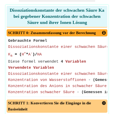
Dissoziationskonstante der schwachen Säure Ka
bei gegebener Konzentration der schwachen
Säure und ihrer Ionen Lösung
SCHRITT 0: Zusammenfassung vor der Berechnung
Gebrauchte Formel
Dissoziationskonstante einer schwachen Säure
=
+
-
K
= (
H
*
A
)/
HA
a
Diese formel verwendet
4
Variablen
Verwendete Variablen
Dissoziationskonstante einer schwachen Säure
- 
Konzentration von Wasserstoffionen
-
(Gemessen
Konzentration des Anions in schwacher Säure
-
Konzentration schwacher Säure
-
(Gemessen in M
SCHRITT 1: Konvertieren Sie die Eingänge in die
Basiseinheit