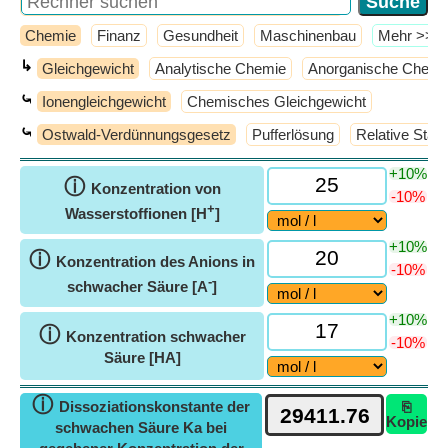
Chemie
Finanz
Gesundheit
Maschinenbau
​Mehr >>
↳
Gleichgewicht
Analytische Chemie
Anorganische Chemi
⤿
Ionengleichgewicht
Chemisches Gleichgewicht
⤿
Ostwald-Verdünnungsgesetz
Pufferlösung
Relative Stär
+10%
ⓘ
Konzentration von
-10%
+
Wasserstoffionen [H
]
+10%
ⓘ
Konzentration des Anions in
-10%
-
schwacher Säure [A
]
+10%
ⓘ
Konzentration schwacher
-10%
Säure [HA]
ⓘ
Dissoziationskonstante der
⎘
Kopie
schwachen Säure Ka bei