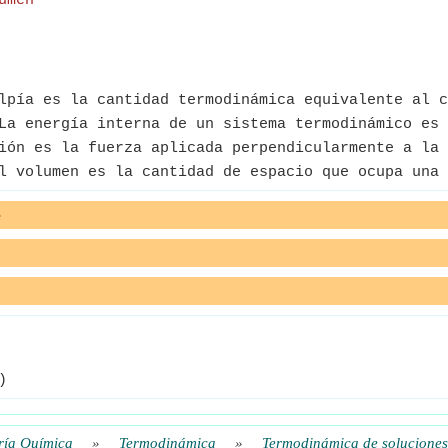
umen
pía es la cantidad termodinámica equivalente al c
a energía interna de un sistema termodinámico es 
ón es la fuerza aplicada perpendicularmente a la 
 volumen es la cantidad de espacio que ocupa una 
e
)
ría Química
»
Termodinámica
»
Termodinámica de soluciones