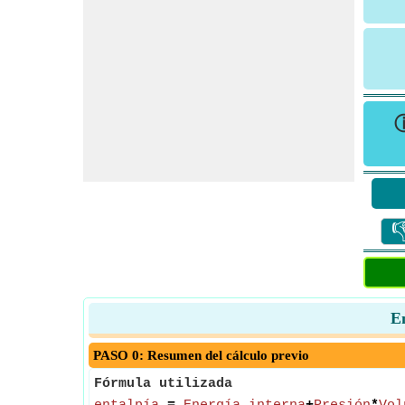

En
PASO 0: Resumen del cálculo previo
Fórmula utilizada