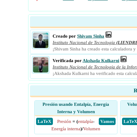
Creado por
Shivam Sinha
Instituto Nacional de Tecnología
(LIENDR
¡Shivam Sinha ha creado esta calculadora y
Verificada por
Akshada Kulkarni
Instituto Nacional de Tecnología de la Info
¡Akshada Kulkarni ha verificado esta calcu
R
Presión usando Entalpía, Energía
Volu
Interna y Volumen
​ LaTeX
Presión
= (
entalpía
-
​ Vamos
​ LaTe
Energía interna
)/
Volumen