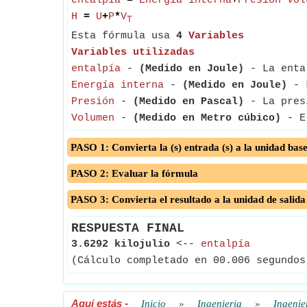
entalpía
=
Energía interna
+
Presión
*
Vol
H
=
U
+
P
*
V
T
Esta fórmula usa
4
Variables
Variables utilizadas
entalpía
-
(Medido en Joule)
- La ental
Energía interna
-
(Medido en Joule)
- L
Presión
-
(Medido en Pascal)
- La presi
Volumen
-
(Medido en Metro cúbico)
- El
PASO 1: Convierta la (s) entrada (s) a la unidad bas
PASO 2: Evaluar la fórmula
PASO 3: Convierta el resultado a la unidad de salida
RESPUESTA FINAL
3.6292 kilojulio
<--
entalpía
(Cálculo completado en 00.006 segundos
Aquí estás
-
Inicio
»
Ingenieria
»
Ingenie