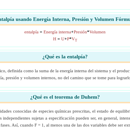
talpía usando Energía Interna, Presión y Volumen Fórm
entalpía
=
Energía interna
+
Presión
*
Volumen
H
=
U
+
P
*
V
T
¿Qué es la entalpía?
co, definida como la suma de la energía interna del sistema y el produ
gía, presión y volumen internos, no del camino que se tome para lograrl
¿Qué es el teorema de Duhem?
tidades conocidas de especies químicas prescritas, el estado de equili
s independientes sujetas a especificación pueden ser, en general, inte
 fases. Así, cuando F = 1, al menos una de las dos variables debe ser e