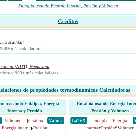
Entalpía usando Energía Interna, Presión y Volumen
Créditos
E)
,
Surathkal
 300+ más calculadoras!
rmación
(NIIT)
,
Neemrana
ladora y 900+ más calculadoras!
elaciones de propiedades termodinámicas Calculadoras
men usando Entalpía, Energía
Entalpía usando Energía Inte
Interna y Presión
Presión y Volumen
X
Volumen
= (
entalpía
-
​ Vamos
​ LaTeX
entalpía
=
Energía
Energía interna
)/
Presión
interna
+
Presión
*
Volumen