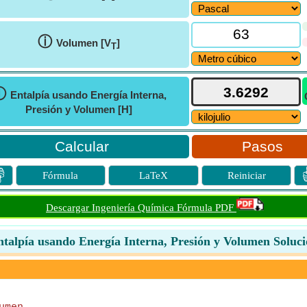
ⓘ
Volumen [V
]
T
ⓘ
Entalpía usando Energía Interna,
Presión y Volumen [H]
Pasos

Fórmula
LaTeX
Reiniciar
Descargar Ingeniería Química Fórmula PDF
talpía usando Energía Interna, Presión y Volumen Soluc