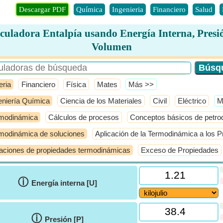
Descargar PDF
Química
Ingenieria
Financiero
Salud
culadora Entalpía usando Energía Interna, Presi
Volumen
eria
Financiero
Física
Mates
​Más >>
eniería Química
Ciencia de los Materiales
Civil
Eléctrico
​
modinámica
Cálculos de procesos
Conceptos básicos de petro
modinámica de soluciones
Aplicación de la Termodinámica a los P
aciones de propiedades termodinámicas
Exceso de Propiedades
ⓘ
Energía interna [U]
ⓘ
Presión [P]