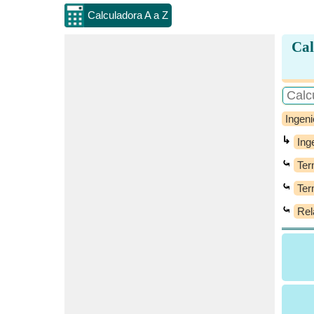
Calculadora A a Z
Cal
Ingeni
↳
Ing
⤿
Ter
⤿
Ter
⤿
Rel