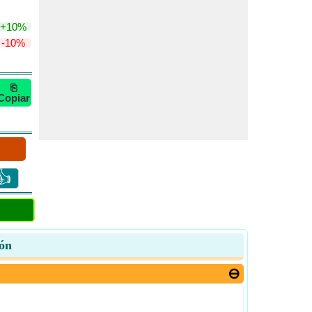
+10%
-10%
⎘
Copiar
👍
ión