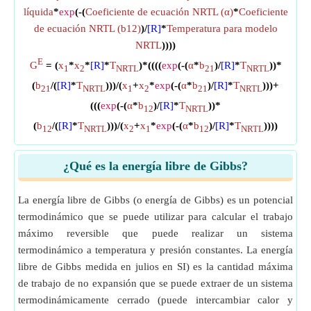
líquida
*
exp
(-(
Coeficiente de ecuación NRTL (α)
*
Coeficiente
de ecuación NRTL (b12)
)/
[R]
*
Temperatura para modelo
NRTL
))))
E
G
= (
x
*
x
*
[R]
*
T
)*((((
exp
(-(
α
*
b
)/
[R]
*
T
))*
1
2
NRTL
21
NRTL
(
b
/(
[R]
*
T
)))/(
x
+
x
*
exp
(-(
α
*
b
)/
[R]
*
T
)))+
21
NRTL
1
2
21
NRTL
(((
exp
(-(
α
*
b
)/
[R]
*
T
))*
12
NRTL
(
b
/(
[R]
*
T
)))/(
x
+
x
*
exp
(-(
α
*
b
)/
[R]
*
T
))))
12
NRTL
2
1
12
NRTL
¿Qué es la energía libre de Gibbs?
La energía libre de Gibbs (o energía de Gibbs) es un potencial
termodinámico que se puede utilizar para calcular el trabajo
máximo reversible que puede realizar un sistema
termodinámico a temperatura y presión constantes. La energía
libre de Gibbs medida en julios en SI) es la cantidad máxima
de trabajo de no expansión que se puede extraer de un sistema
termodinámicamente cerrado (puede intercambiar calor y