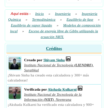
Aquí estás
-
Inicio
»
Ingenieria
»
Ingeniería
Química
»
Termodinámica
»
Equilibrio de fase
»
Equilibrio de vapor líquido
»
Modelos de composición
local
»
Exceso de energía libre de Gibbs utilizando la
ecuación NRTL
Créditos
Creado por
Shivam Sinha
Instituto Nacional de Tecnología
(LIENDRE)
,
Surathkal
¡Shivam Sinha ha creado esta calculadora y 300+ más
calculadoras!
Verificada por
Akshada Kulkarni
Instituto Nacional de Tecnología de la
Información
(NIIT)
,
Neemrana
¡Akshada Kulkarni ha verificado esta calculadora y 900+