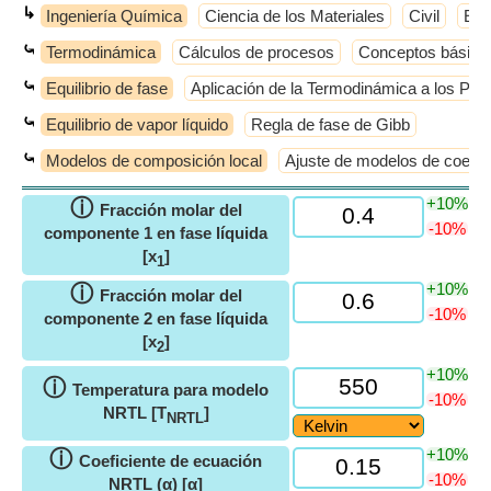
↳
Ingeniería Química
Ciencia de los Materiales
Civil
Elé
⤿
Termodinámica
Cálculos de procesos
Conceptos básico
⤿
Equilibrio de fase
Aplicación de la Termodinámica a los Pro
⤿
Equilibrio de vapor líquido
Regla de fase de Gibb
⤿
Modelos de composición local
Ajuste de modelos de coefici
+10%
ⓘ
Fracción molar del
-10%
componente 1 en fase líquida
[x
]
1
+10%
ⓘ
Fracción molar del
-10%
componente 2 en fase líquida
[x
]
2
+10%
ⓘ
Temperatura para modelo
-10%
NRTL [T
]
NRTL
+10%
ⓘ
Coeficiente de ecuación
-10%
NRTL (α) [α]