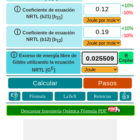
+10%
ⓘ
Coeficiente de ecuación
-10%
NRTL (b21) [b
]
21
+10%
ⓘ
Coeficiente de ecuación
-10%
NRTL (b12) [b
]
12
ⓘ
Exceso de energía libre de
⎘
Copiar
Gibbs utilizando la ecuación
E
NRTL [G
]
Pasos
👎
👍
Fórmula
LaTeX
Reiniciar
Descargar Ingeniería Química Fórmula PDF