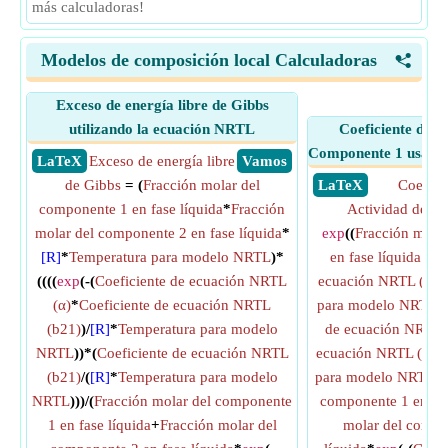
más calculadoras!
Modelos de composición local Calculadoras
<
Exceso de energía libre de Gibbs
utilizando la ecuación NRTL
Coeficiente de A
Componente 1 usand
​ LaTeX
Exceso de energía libre
​ Vamos
de Gibbs
= (
Fracción molar del
​ LaTeX
Coefici
componente 1 en fase líquida
*
Fracción
Actividad del 
molar del componente 2 en fase líquida
*
exp
((
Fracción mola
[R]
*
Temperatura para modelo NRTL
)*
en fase líquida
^2)*
((((
exp
(-(
Coeficiente de ecuación NRTL
ecuación NRTL (b21
(α)
*
Coeficiente de ecuación NRTL
para modelo NRTL
)
(b21)
)/
[R]
*
Temperatura para modelo
de ecuación NRTL 
NRTL
))*(
Coeficiente de ecuación NRTL
ecuación NRTL (b21
(b21)
/(
[R]
*
Temperatura para modelo
para modelo NRTL
))
NRTL
)))/(
Fracción molar del componente
componente 1 en fas
1 en fase líquida
+
Fracción molar del
molar del compo