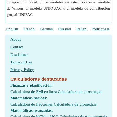
composición local. Otros modelos de este tipo son el modelo
de Wilson, el modelo UNIQUAC y el modelo de contribución
grupal UNIFAC.
English
French
German
Russian
Italian
Portuguese
P
About
Contact
Disclaimer
Terms of Use
Privacy Policy
Calculadoras destacadas
Finanzas y planificación:
Calculadora de EMI en línea
Calculadora de porcentajes
Matemáticas básicas:
Calculadora de fracciones
Calculadora de promedios
Matemáticas avanzadas:
Calculadora de MCM y MCD
Calculadora de trigonometría