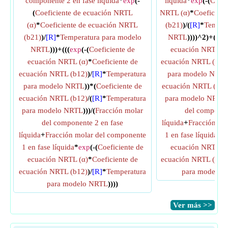
componente 2 en fase líquida
*
exp
(-
líquida
*
exp
(-(
Coefi
(
Coeficiente de ecuación NRTL
NRTL (α)
*
Coeficien
(α)
*
Coeficiente de ecuación NRTL
(b21)
)/(
[R]
*
Temper
(b21)
)/
[R]
*
Temperatura para modelo
NRTL
))))^2)+((
ex
NRTL
)))+(((
exp
(-(
Coeficiente de
ecuación NRTL (α
ecuación NRTL (α)
*
Coeficiente de
ecuación NRTL (b12
ecuación NRTL (b12)
)/
[R]
*
Temperatura
para modelo NRT
para modelo NRTL
))*(
Coeficiente de
ecuación NRTL (b12
ecuación NRTL (b12)
/(
[R]
*
Temperatura
para modelo NRTL
para modelo NRTL
)))/(
Fracción molar
del componen
del componente 2 en fase
líquida
+
Fracción mo
líquida
+
Fracción molar del componente
1 en fase líquida
*
e
1 en fase líquida
*
exp
(-(
Coeficiente de
ecuación NRTL (α
ecuación NRTL (α)
*
Coeficiente de
ecuación NRTL (b12
ecuación NRTL (b12)
)/
[R]
*
Temperatura
para modelo 
para modelo NRTL
))))
​Ver más >>