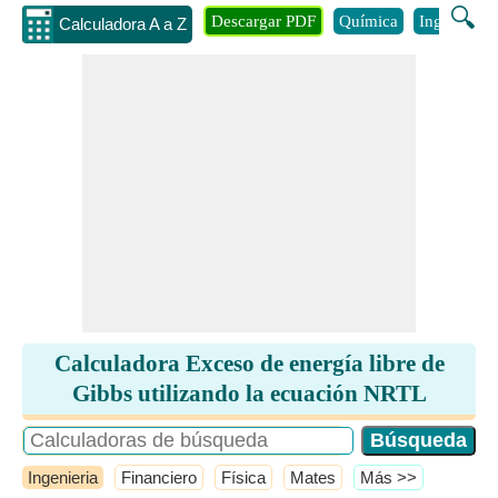
🔍
Descargar PDF
Química
Ingenieria
Calculadora A a Z
Calculadora Exceso de energía libre de
Gibbs utilizando la ecuación NRTL
Ingenieria
Financiero
Física
Mates
​Más >>