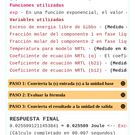
Funciones utilizadas
exp
- En una función exponencial, el valor de 
Variables utilizadas
Exceso de energía libre de Gibbs
-
(Medido en 
Fracción molar del componente 1 en fase líquid
Fracción molar del componente 2 en fase líquid
Temperatura para modelo NRTL
-
(Medido en Kelv
Coeficiente de ecuación NRTL (α)
- El coeficien
Coeficiente de ecuación NRTL (b21)
-
(Medido e
Coeficiente de ecuación NRTL (b12)
-
(Medido e
PASO 1: Convierta la (s) entrada (s) a la unidad base
PASO 2: Evaluar la fórmula
PASO 3: Convierta el resultado a la unidad de salida
RESPUESTA FINAL
0.0255091211453841
≈
0.025509 Joule
<--
Exceso
(Cálculo completado en 00.007 segundos)