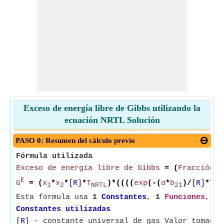
Exceso de energía libre de Gibbs utilizando la
ecuación NRTL Solución
PASO 0: Resumen del cálculo previo
Fórmula utilizada
Exceso de energía libre de Gibbs
= (
Fracción m
E
G
= (
x
*
x
*
[R]
*
T
)*((((
exp
(-(
α
*
b
)/
[R]
*
T
1
2
NRTL
21
NR
Esta fórmula usa
1
Constantes
,
1
Funciones
,
7
Constantes utilizadas
[R]
- constante universal de gas Valor tomado 