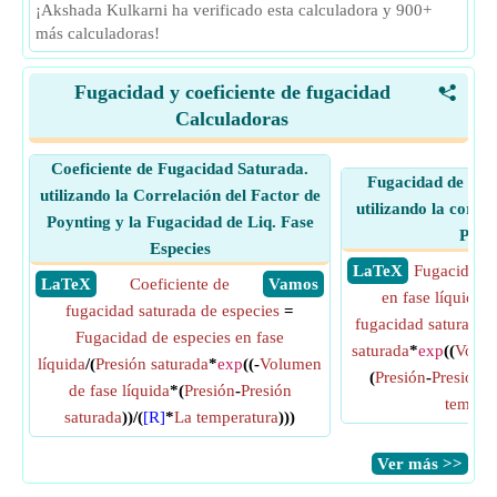
¡Akshada Kulkarni ha verificado esta calculadora y 900+
más calculadoras!
Fugacidad y coeficiente de fugacidad
<
Calculadoras
Coeficiente de Fugacidad Saturada.
Fugacidad de Liq.
utilizando la Correlación del Factor de
utilizando la correl
Poynting y la Fugacidad de Liq. Fase
Poyn
Especies
​ LaTeX
Fugacidad d
​ LaTeX
Coeficiente de
​ Vamos
en fase líquida
fugacidad saturada de especies
=
fugacidad saturada 
Fugacidad de especies en fase
saturada
*
exp
((
Volum
líquida
/(
Presión saturada
*
exp
((-
Volumen
(
Presión
-
Presión s
de fase líquida
*(
Presión
-
Presión
temper
saturada
))/(
[R]
*
La temperatura
)))
​Ver más >>