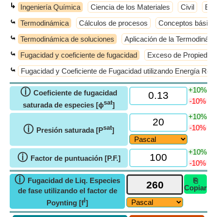
↳
Ingeniería Química
Ciencia de los Materiales
Civil
Elé
⤿
Termodinámica
Cálculos de procesos
Conceptos básico
⤿
Termodinámica de soluciones
Aplicación de la Termodinámi
⤿
Fugacidad y coeficiente de fugacidad
Exceso de Propiedad
⤿
Fugacidad y Coeficiente de Fugacidad utilizando Energía Res
+10%
ⓘ
Coeficiente de fugacidad
-10%
sat
saturada de especies [ϕ
]
+10%
ⓘ
-10%
sat
Presión saturada [P
]
+10%
ⓘ
Factor de puntuación [P.F.]
-10%
ⓘ
Fugacidad de Liq. Especies
⎘
Copiar
de fase utilizando el factor de
l
Poynting [f
]