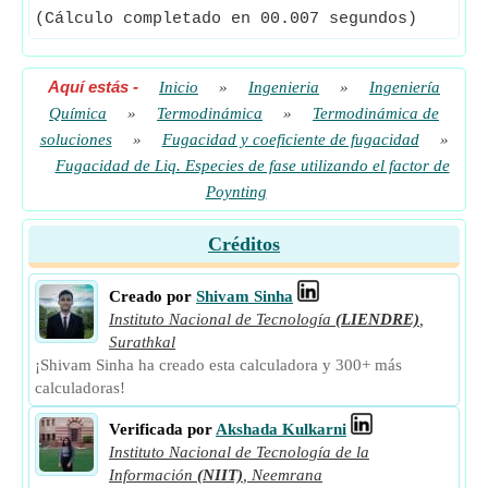
(Cálculo completado en 00.007 segundos)
Aquí estás
-
Inicio
»
Ingenieria
»
Ingeniería
Química
»
Termodinámica
»
Termodinámica de
soluciones
»
Fugacidad y coeficiente de fugacidad
»
Fugacidad de Liq. Especies de fase utilizando el factor de
Poynting
Créditos
Creado por
Shivam Sinha
Instituto Nacional de Tecnología
(LIENDRE)
,
Surathkal
¡Shivam Sinha ha creado esta calculadora y 300+ más
calculadoras!
Verificada por
Akshada Kulkarni
Instituto Nacional de Tecnología de la
Información
(NIIT)
,
Neemrana