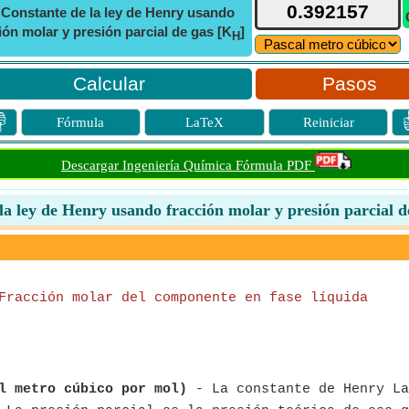
ⓘ
Constante de la ley de Henry usando
ión molar y presión parcial de gas [K
]
H
Pasos

Fórmula
LaTeX
Reiniciar
Descargar Ingeniería Química Fórmula PDF
la ley de Henry usando fracción molar y presión parcial d
Fracción molar del componente en fase líquida
l metro cúbico por mol)
- La constante de Henry La