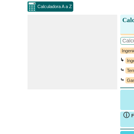
Calculadora A a Z
Calc
Ingeni
↳
Ing
⤿
Ter
⤿
Gas
ⓘ
F