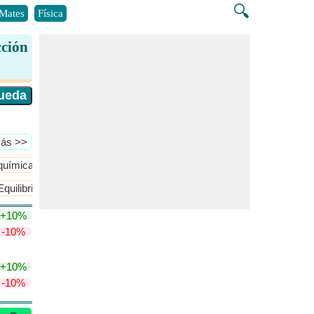
🔍
Mates
Física
cción
Más >>
química
Control y Dinámica de Procesos
​Más >>
Equilibrio de fase
Leyes de la Termodinámica sus Aplicaciones y 
+10%
-10%
+10%
-10%