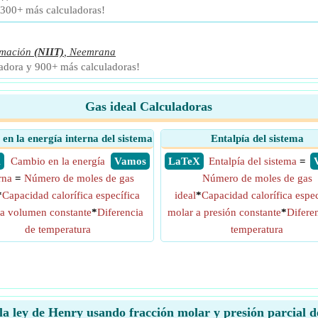
 300+ más calculadoras!
rmación
(NIIT)
,
Neemrana
ladora y 900+ más calculadoras!
Gas ideal Calculadoras
en la energía interna del sistema
Entalpía del sistema
X
Cambio en la energía
​ Vamos
​ LaTeX
Entalpía del sistema
=
rna
=
Número de moles de gas
Número de moles de gas
*
Capacidad calorífica específica
ideal
*
Capacidad calorífica espec
 a volumen constante
*
Diferencia
molar a presión constante
*
Difere
de temperatura
temperatura
la ley de Henry usando fracción molar y presión parcial 