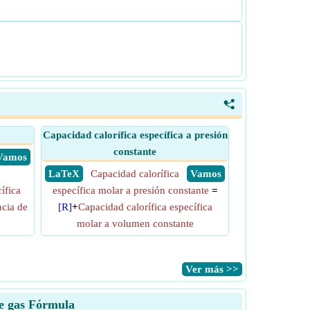
<
Capacidad calorífica específica a presión
constante
​ Vamos
​ LaTeX
Capacidad calorífica
​ Vamos
ífica
específica molar a presión constante
=
ncia de
[R]
+
Capacidad calorífica específica
molar a volumen constante
​Ver más >>
de gas Fórmula