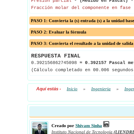
Presión parcial
-
(Medido en Pascal)
- 
Fracción molar del componente en fase 
PASO 1: Convierta la (s) entrada (s) a la unidad bas
PASO 2: Evaluar la fórmula
PASO 3: Convierta el resultado a la unidad de salida
RESPUESTA FINAL
0.392156862745098
≈
0.392157 Pascal me
(Cálculo completado en 00.006 segundos
Aquí estás
-
Inicio
»
Ingenieria
»
Inge
Creado por
Shivam Sinha
Instituto Nacional de Tecnología
(LIENDR