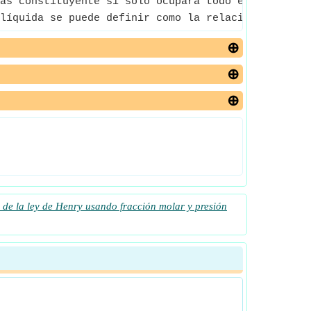
as constituyente si solo ocupara todo el volumen d
líquida se puede definir como la relación entre el
 de la ley de Henry usando fracción molar y presión