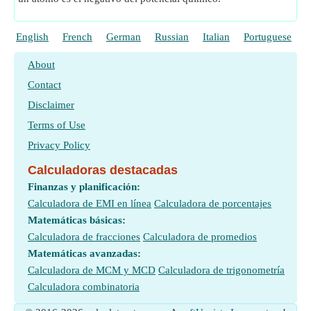
English
French
German
Russian
Italian
Portuguese
P
About
Contact
Disclaimer
Terms of Use
Privacy Policy
Calculadoras destacadas
Finanzas y planificación:
Calculadora de EMI en línea
Calculadora de porcentajes
Matemáticas básicas:
Calculadora de fracciones
Calculadora de promedios
Matemáticas avanzadas:
Calculadora de MCM y MCD
Calculadora de trigonometría
Calculadora combinatoria