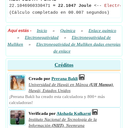
22.1046960330471
≈
22.1047 Joule
<--
Electrone
(Cálculo completado en 00.007 segundos)
Aquí estás
-
Inicio
»
Química
»
Enlace químico
»
Electronegatividad
»
Electronegatividad de
Mulliken
»
Electronegatividad de Mulliken dadas energías
de enlace
Créditos
Creado por
Prerana Bakli
Universidad de Hawái en Mānoa
(UH Manoa)
,
Hawái, Estados Unidos
¡Prerana Bakli ha creado esta calculadora y 800+ más
calculadoras!
Verificada por
Akshada Kulkarni
Instituto Nacional de Tecnología de la
Información
(NIIT)
,
Neemrana