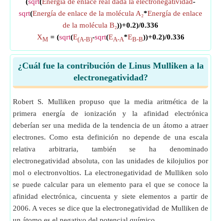
(
sqrt
(
Energía de enlace real dada la electronegatividad
-
sqrt
(
Energía de enlace de la molécula A₂
*
Energía de enlace
de la molécula B₂
))+0.2)/0.336
X
= (
sqrt
(
E
-
sqrt
(
E
*
E
))+0.2)/0.336
M
(A-B)
A-A
B-B
¿Cuál fue la contribución de Linus Mulliken a la
electronegatividad?
Robert S. Mulliken propuso que la media aritmética de la
primera energía de ionización y la afinidad electrónica
deberían ser una medida de la tendencia de un átomo a atraer
electrones. Como esta definición no depende de una escala
relativa arbitraria, también se ha denominado
electronegatividad absoluta, con las unidades de kilojulios por
mol o electronvoltios. La electronegatividad de Mulliken solo
se puede calcular para un elemento para el que se conoce la
afinidad electrónica, cincuenta y siete elementos a partir de
2006. A veces se dice que la electronegatividad de Mulliken de
un átomo es el negativo del potencial químico.