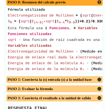
PASO 0: Resumen del cálculo previo
Fórmula utilizada
Electronegatividad de Mulliken
= (
sqrt
(
Energía
X
= (
sqrt
(
E
-
sqrt
(
E
*
E
))+0.2)/0.336
M
(A-B)
A-A
B-B
Esta fórmula usa
1
Funciones
,
4
Variables
Funciones utilizadas
sqrt
- Una función de raíz cuadrada es una fun
Variables utilizadas
Electronegatividad de Mulliken
-
(Medido en Jo
Energía de enlace real dada la electronegativi
Energía de enlace de la molécula A₂
-
(Medido 
Energía de enlace de la molécula B₂
-
(Medido 
PASO 1: Convierta la (s) entrada (s) a la unidad base
PASO 2: Evaluar la fórmula
PASO 3: Convierta el resultado a la unidad de salida
RESPUESTA FINAL