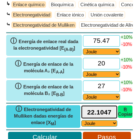
↳
Enlace químico
Bioquímica
Cinética química
Concepto
⤿
Electronegatividad
Enlace iónico
Unión covalente
⤿
Electronegatividad de Mulliken
Electronegatividad de Allre
+10%
ⓘ
Energía de enlace real dada
-10%
la electronegatividad [E
]
(A-B)
+10%
ⓘ
Energía de enlace de la
-10%
molécula A₂ [E
]
A-A
+10%
ⓘ
Energía de enlace de la
-10%
molécula B₂ [E
]
B-B
ⓘ
Electronegatividad de
⎘
Copiar
Mulliken dadas energías de
enlace [X
]
M
Pasos