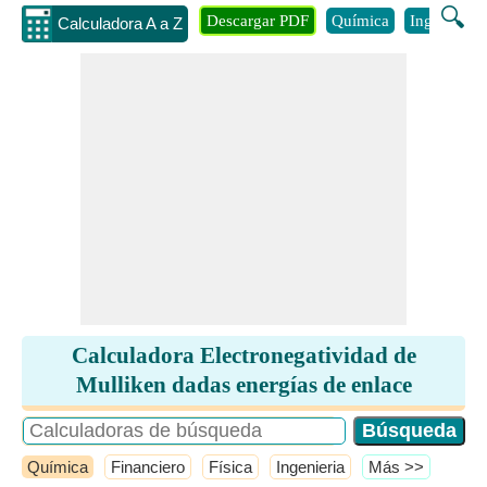
🔍
Descargar PDF
Química
Ingenieria
Calculadora A a Z
Calculadora Electronegatividad de
Mulliken dadas energías de enlace
Química
Financiero
Física
Ingenieria
​Más >>