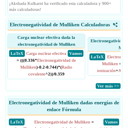
¡Akshada Kulkarni ha verificado esta calculadora y 900+
más calculadoras!
Electronegatividad de Mulliken Calculadoras
<
Carga nuclear efectiva dada la
Electronegatividad 
electronegatividad de Mulliken
Mull
​ LaTeX
Carga nuclear efectiva
​ Vamos
​ LaTeX
Electronega
= (((0.336*
Electronegatividad de
Mulliken
= 0.
Mulliken
)-0.2-0.744)*(
Radio
ionización
+
Afini
covalente
^2))/0.359
​Ver más >>
Electronegatividad de Mulliken dadas energías de
enlace Fórmula
​LaTeX
Electronegatividad de Mulliken
=
​Vamos