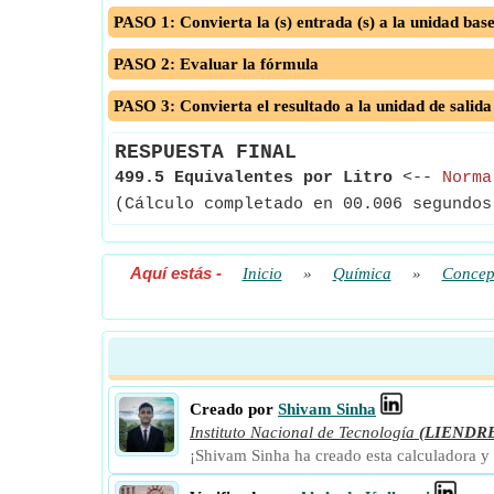
PASO 1: Convierta la (s) entrada (s) a la unidad bas
PASO 2: Evaluar la fórmula
PASO 3: Convierta el resultado a la unidad de salida
RESPUESTA FINAL
499.5 Equivalentes por Litro
<--
Norma
(Cálculo completado en 00.006 segundos
Aquí estás
-
Inicio
»
Química
»
Concept
Creado por
Shivam Sinha
Instituto Nacional de Tecnología
(LIENDR
¡Shivam Sinha ha creado esta calculadora y