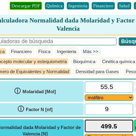
Descargar PDF
Química
Ingenieria
Financiero
Salud
lculadora Normalidad dada Molaridad y Factor
Valencia
ca
Financiero
Física
Ingenieria
​Más >>
cepto molecular y estequiometría
Bioquímica
Cinética química
ero de Equivalentes y Normalidad
Densidad para Gases
Peso
ⓘ
Molaridad [Mol]
ⓘ
Factor N [nf]
ormalidad dada Molaridad y Factor de
Valencia [N]