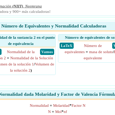
rmación
(NIIT)
,
Neemrana
ladora y 900+ más calculadoras!
Número de Equivalentes y Normalidad Calculadoras
dad de la sustancia 2 en el punto
Número de equivalentes de so
de equivalencia
​ LaTeX
Número de
X
Normalidad de la
​ Vamos
equivalentes
=
masa de soluto
/
ón 2
=
Normalidad de la Solución
equivalente
men de la solución 1
/
Volumen de
la solución 2
)
Normalidad dada Molaridad y Factor de Valencia Fórmul
Normalidad
=
Molaridad
*
Factor N
N
=
Mol
*
nf