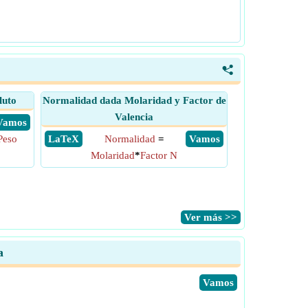
<
luto
Normalidad dada Molaridad y Factor de
Valencia
​ Vamos
Peso
​ LaTeX
Normalidad
=
​ Vamos
Molaridad
*
Factor N
​Ver más >>
a
​Vamos