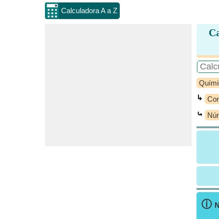
Calculadora A a Z
Ca
Quími
↳
Con
⤿
Núm
ⓘ
N