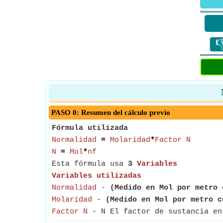

PASO 0: Resumen del cálculo previo
Fórmula utilizada
Normalidad
=
Molaridad
*
Factor N
N
=
Mol
*
nf
Esta fórmula usa
3
Variables
Variables utilizadas
Normalidad
-
(Medido en Mol por metro 
Molaridad
-
(Medido en Mol por metro c
Factor N
- N El factor de sustancia en