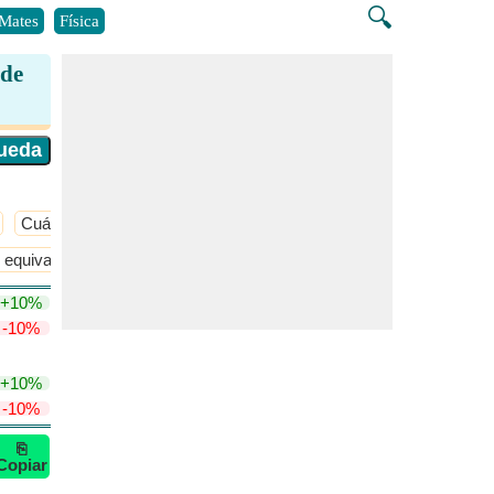
🔍
Mates
Física
 de
Cuántico
​Más >>
 equivalente
Términos de concentración
​Más >>
+10%
-10%
+10%
-10%
⎘
Copiar