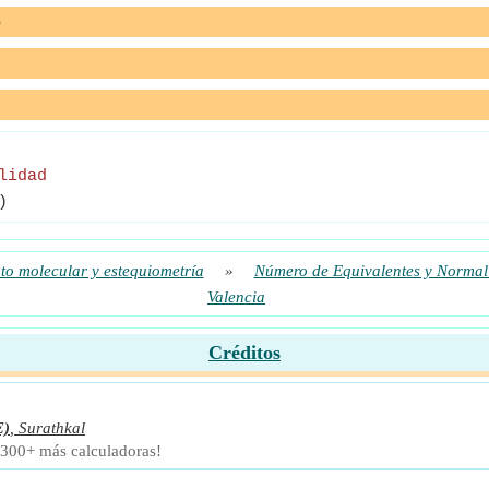
e
lidad
)
o molecular y estequiometría
»
Número de Equivalentes y Normal
Valencia
Créditos
E)
,
Surathkal
 300+ más calculadoras!