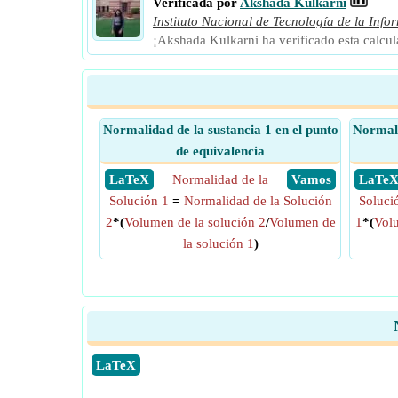
Verificada por
Akshada Kulkarni
Instituto Nacional de Tecnología de la Info
¡Akshada Kulkarni ha verificado esta calcu
Normalidad de la sustancia 1 en el punto
Normali
de equivalencia
​ LaTeX
Normalidad de la
​ Vamos
​ LaTe
Solución 1
=
Normalidad de la Solución
Soluci
2
*(
Volumen de la solución 2
/
Volumen de
1
*(
Volu
la solución 1
)
​LaTeX