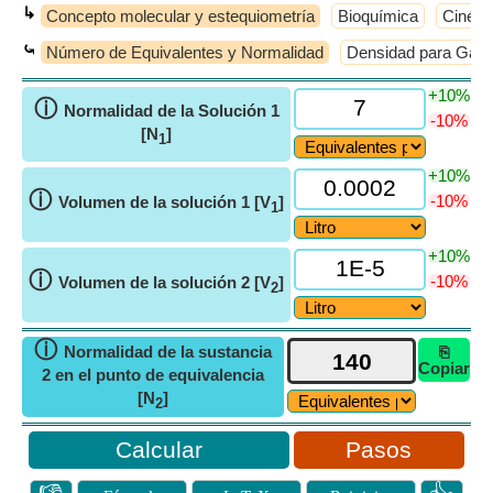
↳
Concepto molecular y estequiometría
Bioquímica
Cinéti
⤿
Número de Equivalentes y Normalidad
Densidad para Gas
+10%
ⓘ
Normalidad de la Solución 1
-10%
[N
]
1
+10%
ⓘ
-10%
Volumen de la solución 1 [V
]
1
+10%
ⓘ
-10%
Volumen de la solución 2 [V
]
2
ⓘ
Normalidad de la sustancia
⎘
Copiar
2 en el punto de equivalencia
[N
]
2
Pasos