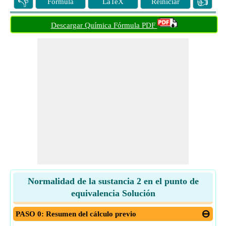
👎
👍
Fórmula
LaTeX
Reiniciar
Descargar Química Fórmula PDF
Normalidad de la sustancia 2 en el punto de
equivalencia Solución
PASO 0: Resumen del cálculo previo