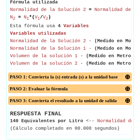
Fórmula utilizada
Normalidad de la Solución 2
=
Normalidad de la
N
=
N
*(
V
/
V
)
2
1
1
2
Esta fórmula usa
4
Variables
Variables utilizadas
Normalidad de la Solución 2
-
(Medido en Mol p
Normalidad de la Solución 1
-
(Medido en Mol p
Volumen de la solución 1
-
(Medido en Metro cú
Volumen de la solución 2
-
(Medido en Metro cú
PASO 1: Convierta la (s) entrada (s) a la unidad base
PASO 2: Evaluar la fórmula
PASO 3: Convierta el resultado a la unidad de salida
RESPUESTA FINAL
140 Equivalentes por Litro
<--
Normalidad de l
(Cálculo completado en 00.008 segundos)