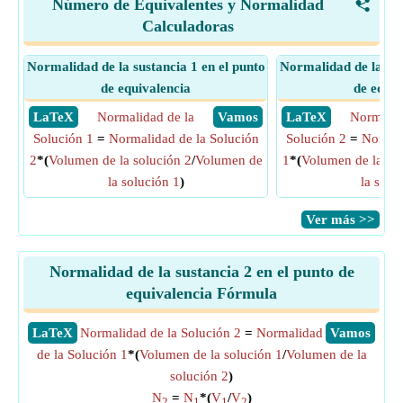
Número de Equivalentes y Normalidad
<
Calculadoras
Normalidad de la sustancia 1 en el punto
Normalidad de la sus
de equivalencia
de equiv
​ LaTeX
Normalidad de la
​ Vamos
​ LaTeX
Normalid
Solución 1
=
Normalidad de la Solución
Solución 2
=
Normal
2
*(
Volumen de la solución 2
/
Volumen de
1
*(
Volumen de la sol
la solución 1
)
la solu
​Ver más >>
Normalidad de la sustancia 2 en el punto de
equivalencia Fórmula
​LaTeX
Normalidad de la Solución 2
=
Normalidad
​Vamos
de la Solución 1
*(
Volumen de la solución 1
/
Volumen de la
solución 2
)
N
=
N
*(
V
/
V
)
2
1
1
2