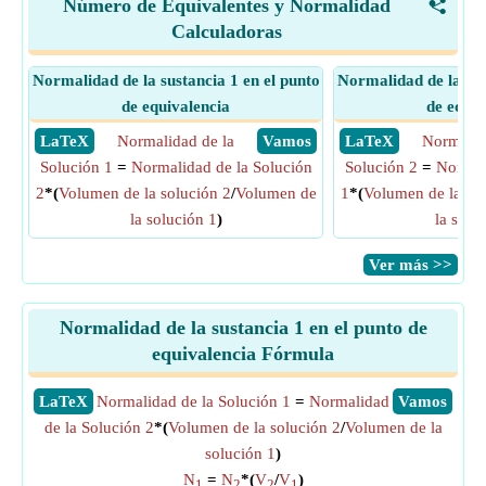
Número de Equivalentes y Normalidad
<
Calculadoras
Normalidad de la sustancia 1 en el punto
Normalidad de la sus
de equivalencia
de equiv
​ LaTeX
Normalidad de la
​ Vamos
​ LaTeX
Normalid
Solución 1
=
Normalidad de la Solución
Solución 2
=
Normal
2
*(
Volumen de la solución 2
/
Volumen de
1
*(
Volumen de la sol
la solución 1
)
la solu
​Ver más >>
Normalidad de la sustancia 1 en el punto de
equivalencia Fórmula
​LaTeX
Normalidad de la Solución 1
=
Normalidad
​Vamos
de la Solución 2
*(
Volumen de la solución 2
/
Volumen de la
solución 1
)
N
=
N
*(
V
/
V
)
1
2
2
1