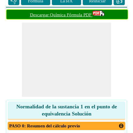
👎
👍
Fórmula
LaTeX
Reiniciar
Descargar Química Fórmula PDF
Normalidad de la sustancia 1 en el punto de
equivalencia Solución
PASO 0: Resumen del cálculo previo