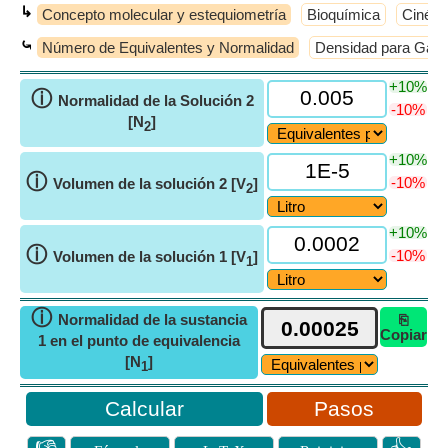
↳
Concepto molecular y estequiometría
Bioquímica
Cinéti
⤿
Número de Equivalentes y Normalidad
Densidad para Gas
+10%
ⓘ
Normalidad de la Solución 2
-10%
[N
]
2
+10%
ⓘ
-10%
Volumen de la solución 2 [V
]
2
+10%
ⓘ
-10%
Volumen de la solución 1 [V
]
1
ⓘ
Normalidad de la sustancia
⎘
Copiar
1 en el punto de equivalencia
[N
]
1
Pasos