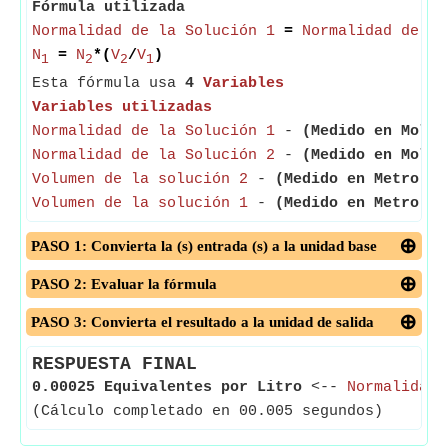
Fórmula utilizada
Normalidad de la Solución 1
=
Normalidad de la
N
=
N
*(
V
/
V
)
1
2
2
1
Esta fórmula usa
4
Variables
Variables utilizadas
Normalidad de la Solución 1
-
(Medido en Mol p
Normalidad de la Solución 2
-
(Medido en Mol p
Volumen de la solución 2
-
(Medido en Metro cú
Volumen de la solución 1
-
(Medido en Metro cú
PASO 1: Convierta la (s) entrada (s) a la unidad base
PASO 2: Evaluar la fórmula
PASO 3: Convierta el resultado a la unidad de salida
RESPUESTA FINAL
0.00025 Equivalentes por Litro
<--
Normalidad 
(Cálculo completado en 00.005 segundos)