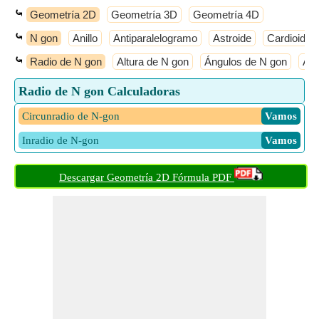
⤿
Geometría 2D
Geometría 3D
Geometría 4D
⤿
N gon
Anillo
Antiparalelogramo
Astroide
Cardioide
⤿
Radio de N gon
Altura de N gon
Ángulos de N gon
Áre
Radio de N gon Calculadoras
Circunradio de N-gon
​ Vamos
Inradio de N-gon
​ Vamos
Descargar Geometría 2D Fórmula PDF