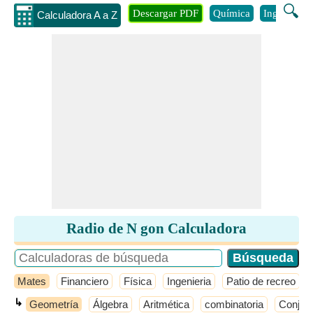
🔍
Descargar PDF
Química
Ingenieria
Calculadora A a Z
Radio de N gon Calculadora
Mates
Financiero
Física
Ingenieria
Patio de recreo
↳
Geometría
Álgebra
Aritmética
combinatoria
Conjunt