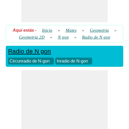
Aquí estás
-
Inicio
»
Mates
»
Geometría
»
Geometría 2D
»
N gon
»
Radio de N gon
Radio de N gon
Circunradio de N-gon
Inradio de N-gon