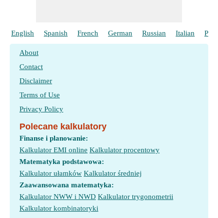
English
Spanish
French
German
Russian
Italian
Port
About
Contact
Disclaimer
Terms of Use
Privacy Policy
Polecane kalkulatory
Finanse i planowanie:
Kalkulator EMI online
Kalkulator procentowy
Matematyka podstawowa:
Kalkulator ułamków
Kalkulator średniej
Zaawansowana matematyka:
Kalkulator NWW i NWD
Kalkulator trygonometrii
Kalkulator kombinatoryki