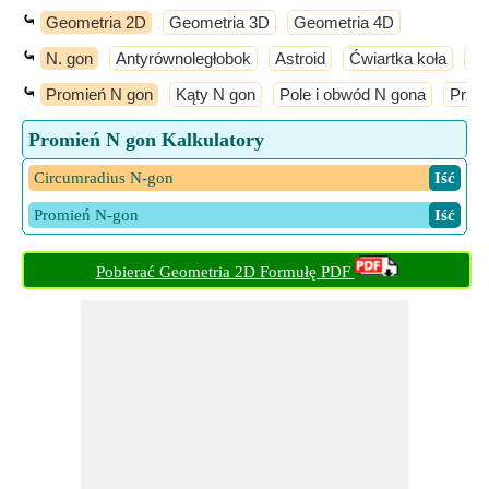
⤿
Geometria 2D
Geometria 3D
Geometria 4D
⤿
N. gon
Antyrównoległobok
Astroid
Ćwiartka koła
Cy
⤿
Promień N gon
Kąty N gon
Pole i obwód N gona
Prze
Promień N gon Kalkulatory
Circumradius N-gon
​ Iść
Promień N-gon
​ Iść
Pobierać Geometria 2D Formułę PDF