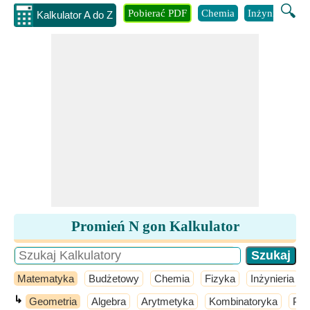
🔍
Pobierać PDF
Chemia
Inżynieria
B
Kalkulator A do Z
Promień N gon Kalkulator
Matematyka
Budżetowy
Chemia
Fizyka
Inżynieria
↳
Geometria
Algebra
Arytmetyka
Kombinatoryka
Pra