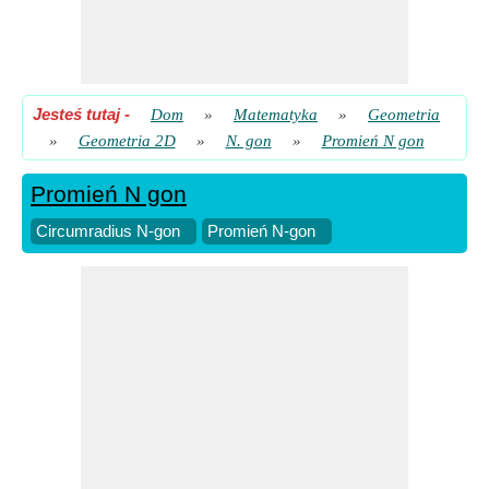
Jesteś tutaj
-
Dom
»
Matematyka
»
Geometria
»
Geometria 2D
»
N. gon
»
Promień N gon
Promień N gon
Circumradius N-gon
Promień N-gon