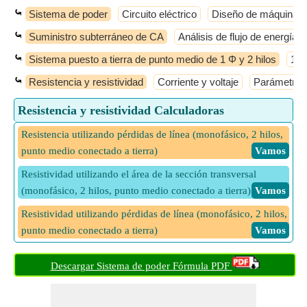
⤿
Sistema de poder
Circuito eléctrico
Diseño de máquinas e
⤿
Suministro subterráneo de CA
Análisis de flujo de energía
⤿
Sistema puesto a tierra de punto medio de 1 Φ y 2 hilos
1 Φ
⤿
Resistencia y resistividad
Corriente y voltaje
Parámetros
Resistencia y resistividad Calculadoras
Resistencia utilizando pérdidas de línea (monofásico, 2 hilos,
punto medio conectado a tierra)
​ Vamos
Resistividad utilizando el área de la sección transversal
(monofásico, 2 hilos, punto medio conectado a tierra)
​ Vamos
Resistividad utilizando pérdidas de línea (monofásico, 2 hilos,
punto medio conectado a tierra)
​ Vamos
Descargar Sistema de poder Fórmula PDF