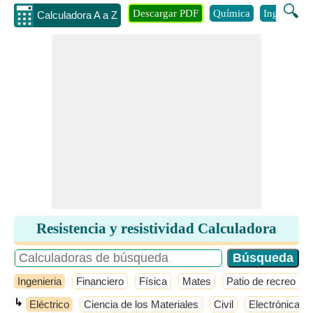
🔍
Descargar PDF
Química
Ingenieria
Calculadora A a Z
Resistencia y resistividad Calculadora
Ingenieria
Financiero
Física
Mates
Patio de recreo
↳
Eléctrico
Ciencia de los Materiales
Civil
Electrónica