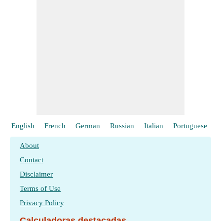
English
French
German
Russian
Italian
Portuguese
P
About
Contact
Disclaimer
Terms of Use
Privacy Policy
Calculadoras destacadas