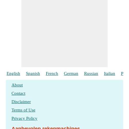
English
Spanish
French
German
Russian
Italian
Port
About
Contact
Disclaimer
Terms of Use
Privacy Policy
Aanbevolen rekenmachines