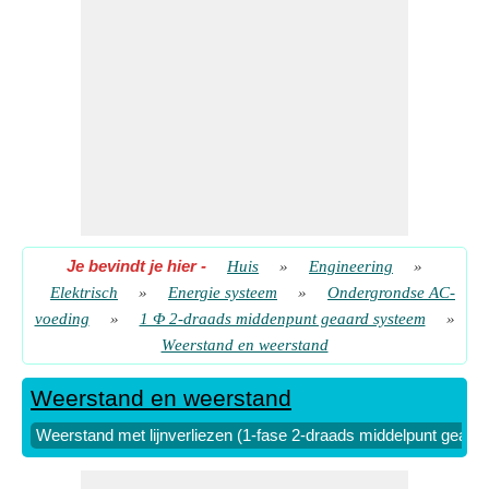
Je bevindt je hier
-
Huis
»
Engineering
»
Elektrisch
»
Energie systeem
»
Ondergrondse AC-
voeding
»
1 Φ 2-draads middenpunt geaard systeem
»
Weerstand en weerstand
Weerstand en weerstand
Weerstand met lijnverliezen (1-fase 2-draads middelpunt geaard