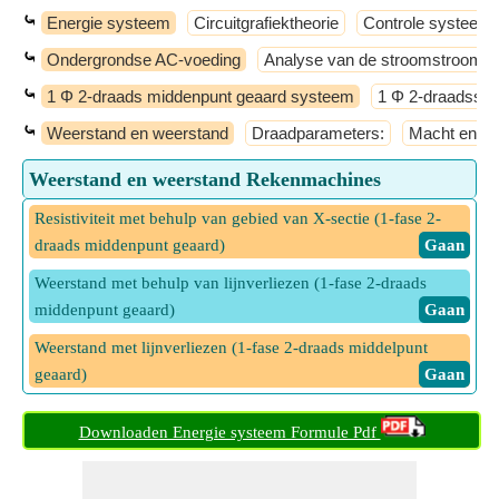
⤿
Energie systeem
Circuitgrafiektheorie
Controle systeem
⤿
Ondergrondse AC-voeding
Analyse van de stroomstroom
⤿
1 Φ 2-draads middenpunt geaard systeem
1 Φ 2-draadssy
⤿
Weerstand en weerstand
Draadparameters:
Macht en ma
Weerstand en weerstand Rekenmachines
Resistiviteit met behulp van gebied van X-sectie (1-fase 2-
draads middenpunt geaard)
​ Gaan
Weerstand met behulp van lijnverliezen (1-fase 2-draads
middenpunt geaard)
​ Gaan
Weerstand met lijnverliezen (1-fase 2-draads middelpunt
geaard)
​ Gaan
Downloaden Energie systeem Formule Pdf