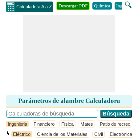
🔍
Descargar PDF
Química
Ingenieria
Calculadora A a Z
Parámetros de alambre Calculadora
Ingenieria
Financiero
Física
Mates
Patio de recreo
↳
Eléctrico
Ciencia de los Materiales
Civil
Electrónica