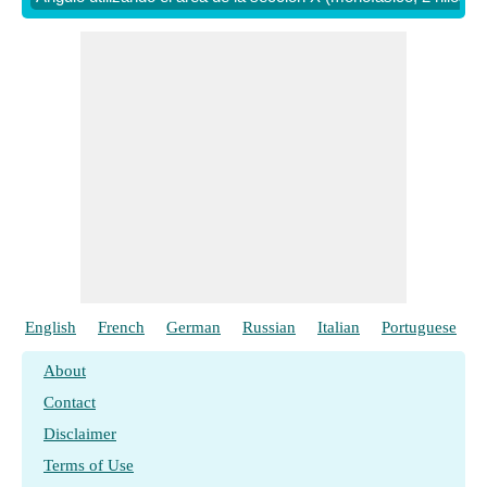
hilos, punto medio conectado a tierra)
​ Vamos
Volumen de material conductor utilizando resistencia
(monofásico, 2 hilos, punto medio conectado a tierra)
​ Vamos
English
French
German
Russian
Italian
Portuguese
P
About
Contact
Disclaimer
Terms of Use