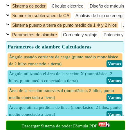
⤿
Sistema de poder
Circuito eléctrico
Diseño de máquinas e
⤿
Suministro subterráneo de CA
Análisis de flujo de energía
⤿
Sistema puesto a tierra de punto medio de 1 Φ y 2 hilos
1 Φ
⤿
Parámetros de alambre
Corriente y voltaje
Potencia y fa
Parámetros de alambre Calculadoras
Ángulo usando corriente de carga (punto medio monofásico
de 2 hilos conectado a tierra)
​ Vamos
Ángulo utilizando el área de la sección X (monofásico, 2
hilos, punto medio conectado a tierra)
​ Vamos
Área de la sección transversal (monofásico, 2 hilos, punto
medio conectado a tierra)
​ Vamos
Área que utiliza pérdidas de línea (monofásico, 2 hilos, punto
medio conectado a tierra)
​ Vamos
Área utilizando volumen de material conductor (monofásico,
Descargar Sistema de poder Fórmula PDF