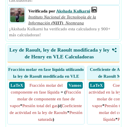
calculadoras!
Verificada por
Akshada Kulkarni
Instituto Nacional de Tecnología de la
Información
(NIIT)
,
Neemrana
¡Akshada Kulkarni ha verificado esta calculadora y 900+
más calculadoras!
Ley de Raoult, ley de Raoult modificada y ley
<
de Henry en VLE Calculadoras
Fracción molar en fase líquida utilizando
Coeficiente de Acti
la ley de Raoult modificada en VLE
de Raoult Modi
​ LaTeX
Fracción molar del
​ Vamos
​ LaTeX
Coefici
componente en fase líquida
= (
Fracción
actividad en la ley de
molar de componente en fase de
molar de compon
vapor
*
Presión total del gas
)/(
Coeficiente
vapor
*
Presión total
de actividad en la ley de Raoults
*
Presión
molar del comp
saturada
)
líquida
*
Presi