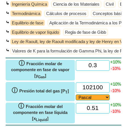
↳
Ingeniería Química
Ciencia de los Materiales
Civil
Elé
⤿
Termodinámica
Cálculos de procesos
Conceptos básico
⤿
Equilibrio de fase
Aplicación de la Termodinámica a los Pro
⤿
Equilibrio de vapor líquido
Regla de fase de Gibb
⤿
Ley de Raoult, ley de Raoult modificada y ley de Henry en VL
⤿
Valores de K para la formulación de Gamma Phi, la ley de Raou
+10%
ⓘ
Fracción molar de
-10%
componente en fase de vapor
[y
]
Gas
+10%
ⓘ
-10%
Presión total del gas [P
]
T
+10%
ⓘ
Fracción molar del
-10%
componente en fase líquida
[x
]
Liquid