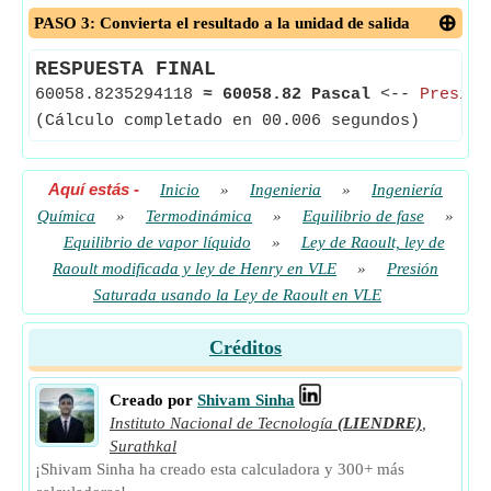
PASO 3: Convierta el resultado a la unidad de salida
RESPUESTA FINAL
60058.8235294118
≈
60058.82 Pascal
<--
Presión
(Cálculo completado en 00.006 segundos)
Aquí estás
-
Inicio
»
Ingenieria
»
Ingeniería
Química
»
Termodinámica
»
Equilibrio de fase
»
Equilibrio de vapor líquido
»
Ley de Raoult, ley de
Raoult modificada y ley de Henry en VLE
»
Presión
Saturada usando la Ley de Raoult en VLE
Créditos
Creado por
Shivam Sinha
Instituto Nacional de Tecnología
(LIENDRE)
,
Surathkal
¡Shivam Sinha ha creado esta calculadora y 300+ más