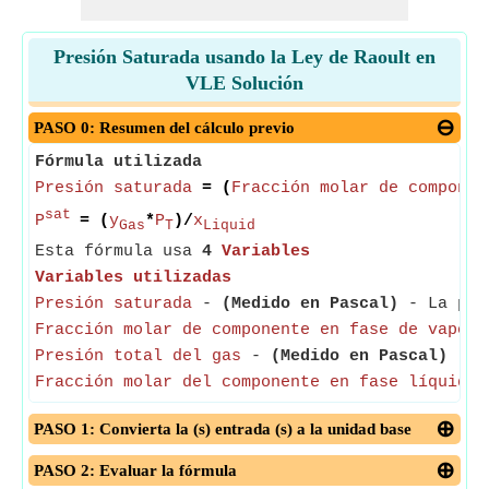
Presión Saturada usando la Ley de Raoult en
VLE Solución
PASO 0: Resumen del cálculo previo
Fórmula utilizada
Presión saturada
= (
Fracción molar de componen
sat
P
= (
y
*
P
)/
x
Gas
T
Liquid
Esta fórmula usa
4
Variables
Variables utilizadas
Presión saturada
-
(Medido en Pascal)
- La pres
Fracción molar de componente en fase de vapor
-
Presión total del gas
-
(Medido en Pascal)
- La
Fracción molar del componente en fase líquida
-
PASO 1: Convierta la (s) entrada (s) a la unidad base
PASO 2: Evaluar la fórmula