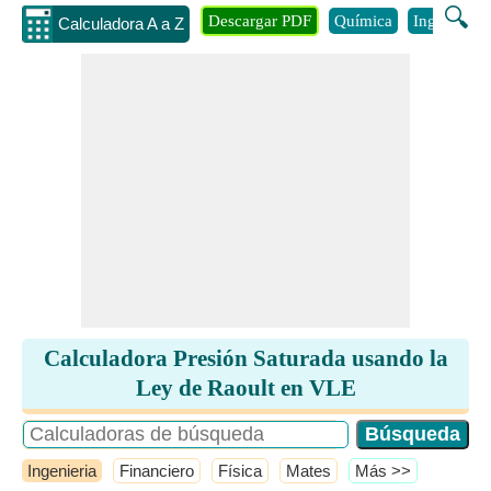
🔍
Descargar PDF
Química
Ingenieria
Calculadora A a Z
Calculadora Presión Saturada usando la
Ley de Raoult en VLE
Ingenieria
Financiero
Física
Mates
​Más >>