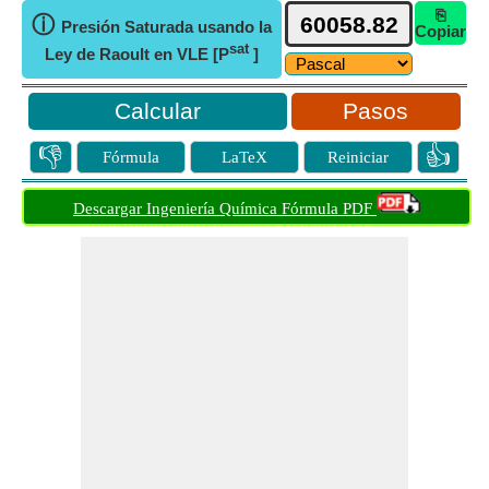
⎘
ⓘ
Presión Saturada usando la
Copiar
sat
Ley de Raoult en VLE [P
]
Pasos
👎
👍
Fórmula
LaTeX
Reiniciar
Descargar Ingeniería Química Fórmula PDF