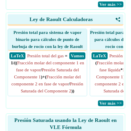
​Ver más >>
Ley de Raoult Calculadoras
<
Presión total para sistema de vapor
Presión total para si
binario para cálculos de punto de
para cálculos de p
burbuja de rocío con la ley de Raoult
rocío con la 
​ LaTeX
Presión total del gas
=
​ Vamos
​ LaTeX
Presión tota
1/((
Fracción molar del componente 1 en
(
Fracción molar de
fase de vapor
/
Presión Saturada del
fase líquida
*
Pres
Componente 1
)+(
Fracción molar del
Componente 1
)+(
F
componente 2 en fase de vapor
/
Presión
componente 2 en fa
Saturada del Componente 2
))
Saturada del 
​Ver más >>
Presión Saturada usando la Ley de Raoult en
VLE Fórmula