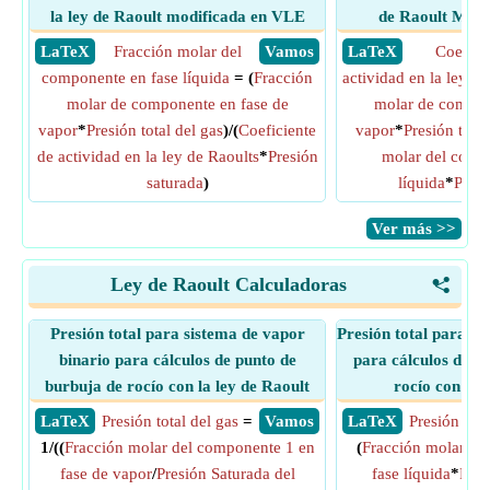
la ley de Raoult modificada en VLE
de Raoult Modi
​ LaTeX
Fracción molar del
​ Vamos
​ LaTeX
Coefici
componente en fase líquida
= (
Fracción
actividad en la ley de
molar de componente en fase de
molar de compon
vapor
*
Presión total del gas
)/(
Coeficiente
vapor
*
Presión total
de actividad en la ley de Raoults
*
Presión
molar del comp
saturada
)
líquida
*
Presi
​Ver más >>
Ley de Raoult Calculadoras
<
Presión total para sistema de vapor
Presión total para si
binario para cálculos de punto de
para cálculos de p
burbuja de rocío con la ley de Raoult
rocío con la 
​ LaTeX
Presión total del gas
=
​ Vamos
​ LaTeX
Presión tota
1/((
Fracción molar del componente 1 en
(
Fracción molar de
fase de vapor
/
Presión Saturada del
fase líquida
*
Pres