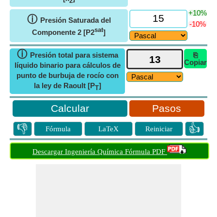
2
+10%
ⓘ
Presión Saturada del
-10%
sat
Componente 2 [P2
]
ⓘ
Presión total para sistema
⎘
Copiar
líquido binario para cálculos de
punto de burbuja de rocío con
la ley de Raoult [P
]
T
Pasos
👎
👍
Fórmula
LaTeX
Reiniciar
Descargar Ingeniería Química Fórmula PDF