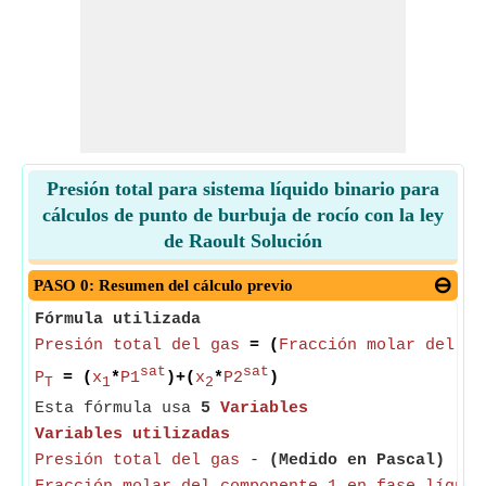
Presión total para sistema líquido binario para
cálculos de punto de burbuja de rocío con la ley
de Raoult Solución
PASO 0: Resumen del cálculo previo
Fórmula utilizada
Presión total del gas
= (
Fracción molar del co
sat
sat
P
= (
x
*
P1
)+(
x
*
P2
)
T
1
2
Esta fórmula usa
5
Variables
Variables utilizadas
Presión total del gas
-
(Medido en Pascal)
- La