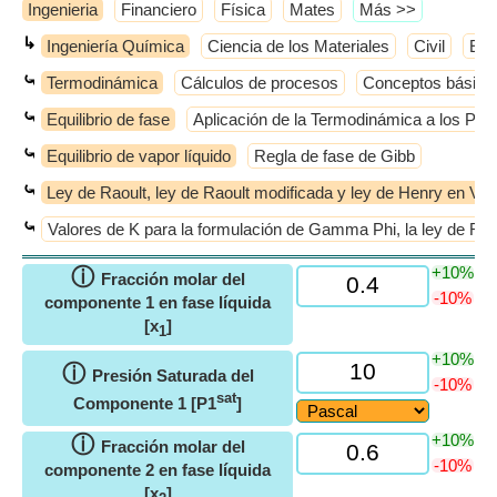
Ingenieria
Financiero
Física
Mates
​Más >>
↳
Ingeniería Química
Ciencia de los Materiales
Civil
Elé
⤿
Termodinámica
Cálculos de procesos
Conceptos básico
⤿
Equilibrio de fase
Aplicación de la Termodinámica a los Pro
⤿
Equilibrio de vapor líquido
Regla de fase de Gibb
⤿
Ley de Raoult, ley de Raoult modificada y ley de Henry en VL
⤿
Valores de K para la formulación de Gamma Phi, la ley de Raou
+10%
ⓘ
Fracción molar del
-10%
componente 1 en fase líquida
[x
]
1
+10%
ⓘ
Presión Saturada del
-10%
sat
Componente 1 [P1
]
+10%
ⓘ
Fracción molar del
-10%
componente 2 en fase líquida
[x
]