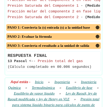
Fracción molar del componente 1 en fase líquid
Presión Saturada del Componente 1
-
(Medido en
Fracción molar del componente 2 en fase líquid
Presión Saturada del Componente 2
-
(Medido en
PASO 1: Convierta la (s) entrada (s) a la unidad base
PASO 2: Evaluar la fórmula
PASO 3: Convierta el resultado a la unidad de salida
RESPUESTA FINAL
13 Pascal
<--
Presión total del gas
(Cálculo completado en 00.006 segundos)
Aquí estás
-
Inicio
»
Ingenieria
»
Ingeniería
Química
»
Termodinámica
»
Equilibrio de fase
»
Equilibrio de vapor líquido
»
Ley de Raoult, ley de
Raoult modificada y ley de Henry en VLE
»
Presión total
para sistema líquido binario para cálculos de punto de