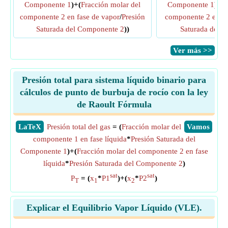
Componente 1
)+(
Fracción molar del
Componente 1
)+(
F
componente 2 en fase de vapor
/
Presión
componente 2 en fa
Saturada del Componente 2
))
Saturada del 
​Ver más >>
Presión total para sistema líquido binario para
cálculos de punto de burbuja de rocío con la ley
de Raoult Fórmula
​LaTeX
Presión total del gas
= (
Fracción molar del
​Vamos
componente 1 en fase líquida
*
Presión Saturada del
Componente 1
)+(
Fracción molar del componente 2 en fase
líquida
*
Presión Saturada del Componente 2
)
sat
sat
P
= (
x
*
P1
)+(
x
*
P2
)
T
1
2
Explicar el Equilibrio Vapor Líquido (VLE).