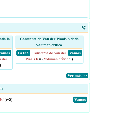
<
ada la
Constante de Van der Waals b dado
volumen crítico
​ Vamos
​ LaTeX
Constante de Van der
​ Vamos
n der
Waals b
= (
Volumen crítico
/3)
)
​Ver más >>
la
ls b
)^2)
​Vamos