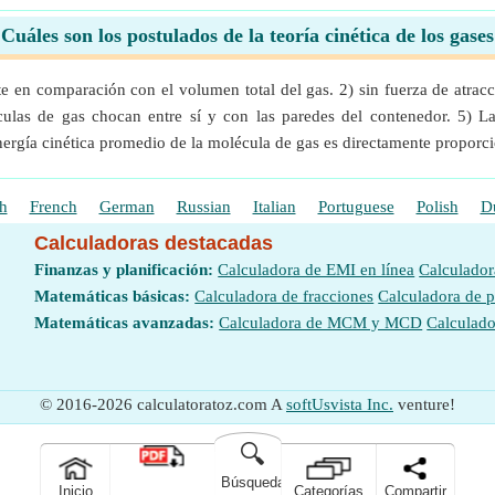
Cuáles son los postulados de la teoría cinética de los gase
e en comparación con el volumen total del gas. 2) sin fuerza de atracc
culas de gas chocan entre sí y con las paredes del contenedor. 5) Las
energía cinética promedio de la molécula de gas es directamente proporci
h
French
German
Russian
Italian
Portuguese
Polish
D
Calculadoras destacadas
Finanzas y planificación:
Calculadora de EMI en línea
Calculador
Matemáticas básicas:
Calculadora de fracciones
Calculadora de 
Matemáticas avanzadas:
Calculadora de MCM y MCD
Calculado
© 2016-2026 calculatoratoz.com A
softUsvista Inc.
venture!
🔍
Búsqueda
Inicio
Categorías
Compartir