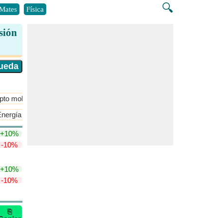
🔍
Mates
Física
sión
to molecular y estequiometría
​Más >>
nergía cinética del gas
​Más >>
+10%
-10%
+10%
-10%
⎘