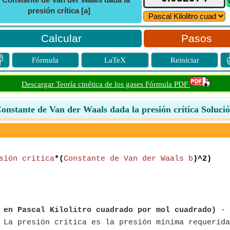
presión crítica [a]
Pasos

Fórmula
LaTeX
Reiniciar
Descargar Teoría cinética de los gases Fórmula PDF
onstante de Van der Waals dada la presión crítica Soluci
sión crítica
*(
Constante de Van der Waals b
)^2)
 en Pascal Kilolitro cuadrado por mol cuadrado)
- 
La presión crítica es la presión mínima requerida