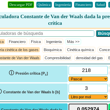
Descargar PDF
Química
Ingenieria
Financiero
Salud
culadora Constante de Van der Waals dada la pre
crítica
ca
Financiero
Física
Ingenieria
​Más >>
ría cinética de los gases
Bioquímica
Cinética química
Concep
stante de Van der Waals
Compresibilidad
densidad del gas
E
ⓘ
Presión crítica [P
]
c
ⓘ
Constante de Van der Waals b [b]
ⓘ
Constante de Van der Waals dada la