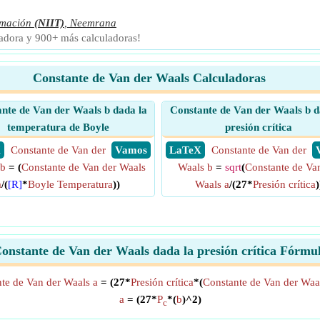
rmación
(NIIT)
,
Neemrana
ladora y 900+ más calculadoras!
Constante de Van der Waals Calculadoras
nte de Van der Waals b dada la
Constante de Van der Waals b d
temperatura de Boyle
presión crítica
X
Constante de Van der
​ Vamos
​ LaTeX
Constante de Van der
 b
= (
Constante de Van der Waals
Waals b
=
sqrt
(
Constante de Va
a
/(
[R]
*
Boyle Temperatura
))
Waals a
/(27*
Presión crítica
)
onstante de Van der Waals dada la presión crítica Fórmu
te de Van der Waals a
= (27*
Presión crítica
*(
Constante de Van der Waa
a
= (27*
P
*(
b
)^2)
c