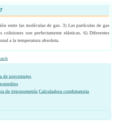
s?
ión entre las moléculas de gas. 3) Las partículas de gas
 colisiones son perfectamente elásticas. 6) Diferentes
onal a la temperatura absoluta.
utch
a de porcentajes
promedios
ra de trigonometría
Calculadora combinatoria