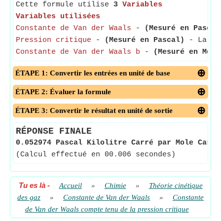
Cette formule utilise
3
Variables
Variables utilisées
Constante de Van der Waals
-
(Mesuré en Pascal
Pression critique
-
(Mesuré en Pascal)
- La pre
Constante de Van der Waals b
-
(Mesuré en Mètr
ÉTAPE 1: Convertir les entrées en unité de base
ÉTAPE 2: Évaluer la formule
ÉTAPE 3: Convertir le résultat en unité de sortie
RÉPONSE FINALE
0.052974 Pascal Kilolitre Carré par Mole Carré
(Calcul effectué en 00.006 secondes)
Tu es là
-
Accueil
»
Chimie
»
Théorie cinétique
des gaz
»
Constante de Van der Waals
»
Constante
de Van der Waals compte tenu de la pression critique