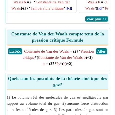
Waals b
= (8*
Constante de Van der
Waals b
= (
Const
Waals
)/(27*
Température critique
*
[R]
)
Waals
/(
[R]
*
Tempér
​Voir plus >>
Constante de Van der Waals compte tenu de la
pression critique Formule
​LaTeX
Constante de Van der Waals
= (27*
Pression
​Aller
critique
*(
Constante de Van der Waals b
)^2)
a
= (27*
P
*(
b
)^2)
c
Quels sont les postulats de la théorie cinétique des
gaz?
1) Le volume réel des molécules de gaz est négligeable par
rapport au volume total du gaz. 2) aucune force d'attraction
entre les molécules de gaz. 3) Les particules de gaz sont en