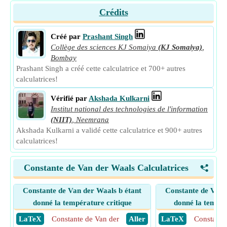
Crédits
Créé par
Prashant Singh
Collège des sciences KJ Somaiya
(KJ Somaiya)
,
Bombay
Prashant Singh a créé cette calculatrice et 700+ autres
calculatrices!
Vérifié par
Akshada Kulkarni
Institut national des technologies de l'information
(NIIT)
,
Neemrana
Akshada Kulkarni a validé cette calculatrice et 900+ autres
calculatrices!
Constante de Van der Waals Calculatrices
<
Constante de Van der Waals b étant
Constante de Van 
donné la température critique
donné la tempér
​ LaTeX
Constante de Van der
​ Aller
​ LaTeX
Constante