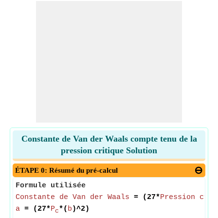
Constante de Van der Waals compte tenu de la
pression critique Solution
ÉTAPE 0: Résumé du pré-calcul
Formule utilisée
Constante de Van der Waals
= (27*
Pression crit
a
= (27*
P
*(
b
)^2)
c