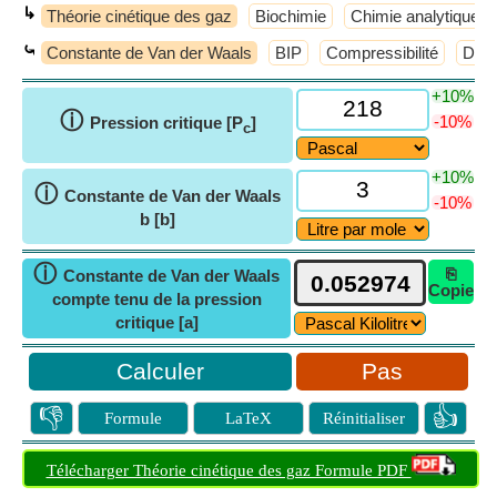
↳
Théorie cinétique des gaz
Biochimie
Chimie analytique
⤿
Constante de Van der Waals
BIP
Compressibilité
Dens
+10%
ⓘ
-10%
Pression critique [P
]
c
+10%
ⓘ
Constante de Van der Waals
-10%
b [b]
ⓘ
⎘
Constante de Van der Waals
Copie
compte tenu de la pression
critique [a]
Pas
👎
👍
Formule
LaTeX
Réinitialiser
Télécharger Théorie cinétique des gaz Formule PDF