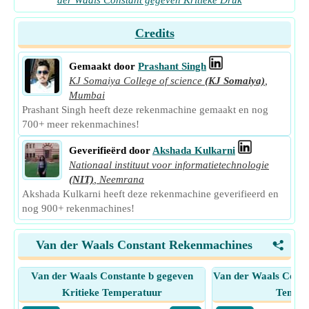
der Waals Constant gegeven Kritieke Druk
Credits
Gemaakt door
Prashant Singh
KJ Somaiya College of science
(KJ Somaiya)
,
Mumbai
Prashant Singh heeft deze rekenmachine gemaakt en nog
700+ meer rekenmachines!
Geverifieërd door
Akshada Kulkarni
Nationaal instituut voor informatietechnologie
(NIT)
,
Neemrana
Akshada Kulkarni heeft deze rekenmachine geverifieerd en
nog 900+ rekenmachines!
Van der Waals Constant Rekenmachines
<
Van der Waals Constante b gegeven
Van der Waals Const
Kritieke Temperatuur
Temper