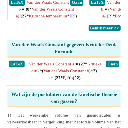
​ LaTeX
Van der Waals Constant
​ Gaan
​ LaTeX
Van der Waa
b
= (8*
Van der Waals Constant
b
= (
Van der W
a
)/(27*
Kritische temperatuur
*
[R]
)
a
/(
[R]
*
Boyle-
​Bekijk meer >>
Van der Waals Constant gegeven Kritieke Druk
Formule
​LaTeX
Van der Waals Constant a
= (27*
Kritieke
​Gaan
druk
*(
Van der Waals Constant b
)^2)
a
= (27*
P
*(
b
)^2)
c
Wat zijn de postulaten van de kinetische theorie
van gassen?
1) Het werkelijke volume van gasmoleculen is
verwaarloosbaar in vergelijking met het totale volume van het