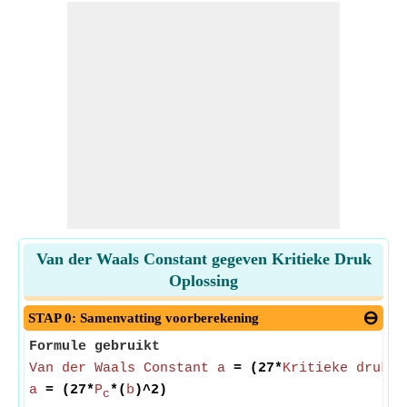
Van der Waals Constant gegeven Kritieke Druk
Oplossing
STAP 0: Samenvatting voorberekening
Formule gebruikt
Van der Waals Constant a
= (27*
Kritieke druk
*(
a
= (27*
P
*(
b
)^2)
c