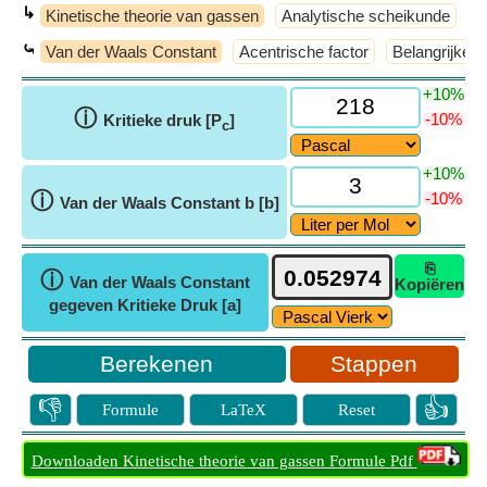
↳
Kinetische theorie van gassen
Analytische scheikunde
A
⤿
Van der Waals Constant
Acentrische factor
Belangrijke f
+10%
ⓘ
-10%
Kritieke druk [P
]
c
+10%
ⓘ
-10%
Van der Waals Constant b [b]
⎘
ⓘ
Van der Waals Constant
Kopiëren
gegeven Kritieke Druk [a]
Stappen
👎
👍
Formule
LaTeX
Reset
Downloaden Kinetische theorie van gassen Formule Pdf