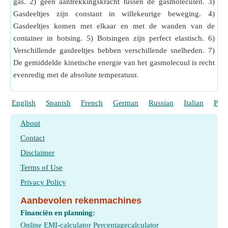
gas. 2) geen aantrekkingskracht tussen de gasmoleculen. 3)
Gasdeeltjes zijn constant in willekeurige beweging. 4)
Gasdeeltjes komen met elkaar en met de wanden van de
container in botsing. 5) Botsingen zijn perfect elastisch. 6)
Verschillende gasdeeltjes hebben verschillende snelheden. 7)
De gemiddelde kinetische energie van het gasmolecuul is recht
evenredig met de absolute temperatuur.
English
Spanish
French
German
Russian
Italian
Port
About
Contact
Disclaimer
Terms of Use
Privacy Policy
Aanbevolen rekenmachines
Financiën en planning:
Online EMI-calculator
Percentagecalculator