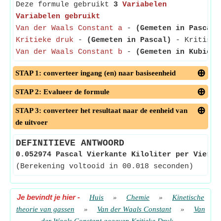
Deze formule gebruikt
3
Variabelen
Variabelen gebruikt
Van der Waals Constant a
-
(Gemeten in Pascal 
Kritieke druk
-
(Gemeten in Pascal)
- Kritische
Van der Waals Constant b
-
(Gemeten in Kubieke
STAP 1: converteer ingang (en) naar basiseenheid
STAP 2: Evalueer de formule
STAP 3: converteer het resultaat naar de eenheid van
de uitvoer
DEFINITIEVE ANTWOORD
0.052974 Pascal Vierkante Kiloliter per Vierka
(Berekening voltooid in 00.018 seconden)
Je bevindt je hier
-
Huis
»
Chemie
»
Kinetische
theorie van gassen
»
Van der Waals Constant
»
Van