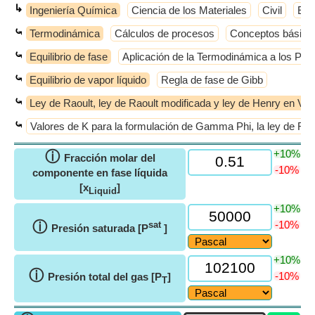
↳
Ingeniería Química
Ciencia de los Materiales
Civil
Elé
⤿
Termodinámica
Cálculos de procesos
Conceptos básico
⤿
Equilibrio de fase
Aplicación de la Termodinámica a los Pro
⤿
Equilibrio de vapor líquido
Regla de fase de Gibb
⤿
Ley de Raoult, ley de Raoult modificada y ley de Henry en VL
⤿
Valores de K para la formulación de Gamma Phi, la ley de Raou
+10%
ⓘ
Fracción molar del
-10%
componente en fase líquida
[x
]
Liquid
+10%
ⓘ
-10%
sat
Presión saturada [P
]
+10%
ⓘ
-10%
Presión total del gas [P
]
T