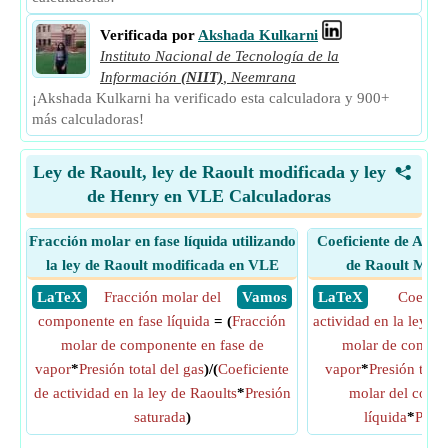
Verificada por
Akshada Kulkarni
Instituto Nacional de Tecnología de la
Información
(NIIT)
,
Neemrana
¡Akshada Kulkarni ha verificado esta calculadora y 900+
más calculadoras!
Ley de Raoult, ley de Raoult modificada y ley
<
de Henry en VLE Calculadoras
Fracción molar en fase líquida utilizando
Coeficiente de Acti
la ley de Raoult modificada en VLE
de Raoult Modi
​ LaTeX
Fracción molar del
​ Vamos
​ LaTeX
Coefici
componente en fase líquida
= (
Fracción
actividad en la ley de
molar de componente en fase de
molar de compon
vapor
*
Presión total del gas
)/(
Coeficiente
vapor
*
Presión total
de actividad en la ley de Raoults
*
Presión
molar del comp
saturada
)
líquida
*
Presi