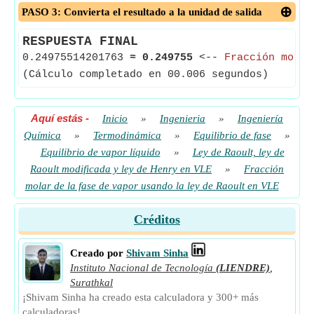
PASO 3: Convierta el resultado a la unidad de salida
RESPUESTA FINAL
0.24975514201763
≈
0.249755
<--
Fracción molar
(Cálculo completado en 00.006 segundos)
Aquí estás
-
Inicio
»
Ingenieria
»
Ingeniería
Química
»
Termodinámica
»
Equilibrio de fase
»
Equilibrio de vapor líquido
»
Ley de Raoult, ley de
Raoult modificada y ley de Henry en VLE
»
Fracción
molar de la fase de vapor usando la ley de Raoult en VLE
Créditos
Creado por
Shivam Sinha
Instituto Nacional de Tecnología
(LIENDRE)
,
Surathkal
¡Shivam Sinha ha creado esta calculadora y 300+ más
calculadoras!