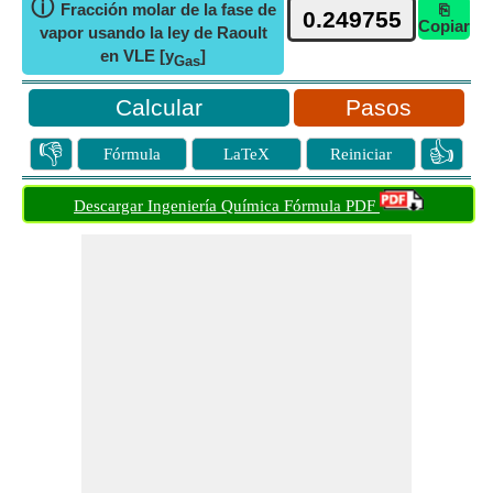
ⓘ
Fracción molar de la fase de
⎘
Copiar
vapor usando la ley de Raoult
en VLE [y
]
Gas
Pasos
👎
👍
Fórmula
LaTeX
Reiniciar
Descargar Ingeniería Química Fórmula PDF