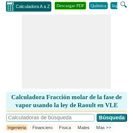
🔍
Descargar PDF
Química
Ingenieria
Calculadora A a Z
Calculadora Fracción molar de la fase de
vapor usando la ley de Raoult en VLE
Ingenieria
Financiero
Física
Mates
​Más >>