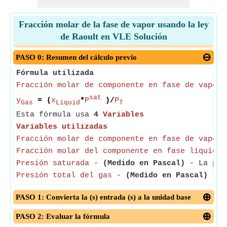
Fracción molar de la fase de vapor usando la ley
de Raoult en VLE Solución
PASO 0: Resumen del cálculo previo
Fórmula utilizada
Fracción molar de componente en fase de vapor
sat
y
= (
x
*
P
)/
P
Gas
Liquid
T
Esta fórmula usa
4
Variables
Variables utilizadas
Fracción molar de componente en fase de vapor
-
Fracción molar del componente en fase líquida
-
Presión saturada
-
(Medido en Pascal)
- La pres
Presión total del gas
-
(Medido en Pascal)
- La
PASO 1: Convierta la (s) entrada (s) a la unidad base
PASO 2: Evaluar la fórmula