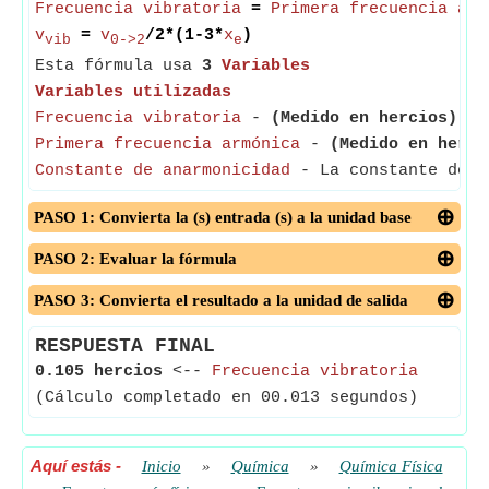
Frecuencia vibratoria
=
Primera frecuencia arm
v
=
v
/2*(1-3*
x
)
vib
0->2
e
Esta fórmula usa
3
Variables
Variables utilizadas
Frecuencia vibratoria
-
(Medido en hercios)
- L
Primera frecuencia armónica
-
(Medido en herci
Constante de anarmonicidad
- La constante de an
PASO 1: Convierta la (s) entrada (s) a la unidad base
PASO 2: Evaluar la fórmula
PASO 3: Convierta el resultado a la unidad de salida
RESPUESTA FINAL
0.105 hercios
<--
Frecuencia vibratoria
(Cálculo completado en 00.013 segundos)
Aquí estás
-
Inicio
»
Química
»
Química Física