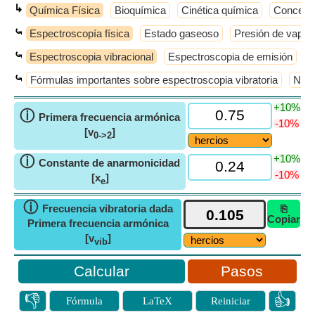
↳
Química Física
Bioquímica
Cinética química
Concepto
⤿
Espectroscopía física
Estado gaseoso
Presión de vapor
⤿
Espectroscopia vibracional
Espectroscopia de emisión
E
⤿
Fórmulas importantes sobre espectroscopia vibratoria
Nive
+10%
ⓘ
Primera frecuencia armónica
-10%
[v
]
0->2
+10%
ⓘ
Constante de anarmonicidad
-10%
[x
]
e
ⓘ
Frecuencia vibratoria dada
⎘
Copiar
Primera frecuencia armónica
[v
]
vib
Pasos
👎
👍
Fórmula
LaTeX
Reiniciar