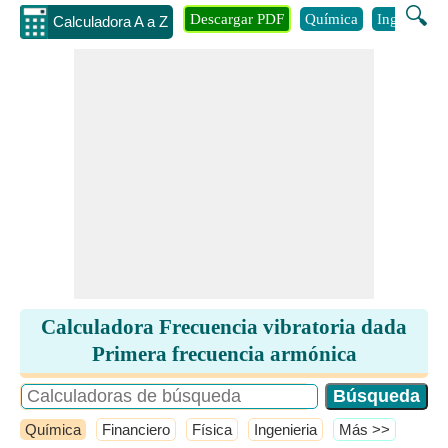
🔍
Descargar PDF
Química
Ingenieria
Calculadora A a Z
Calculadora Frecuencia vibratoria dada
Primera frecuencia armónica
Química
Financiero
Física
Ingenieria
​Más >>