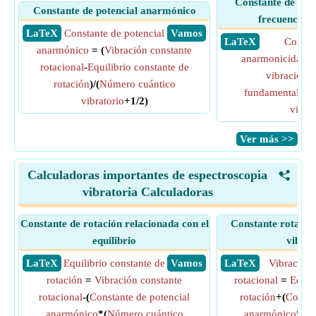
Constante de ana
Constante de potencial anarmónico
frecuencia 
​ LaTeX
Constante de potencial
​ Vamos
​ LaTeX
Consta
anarmónico
= (
Vibración constante
anarmonicidad
=
rotacional
-
Equilibrio constante de
vibración
-
F
rotación
)/(
Número cuántico
fundamental
)/(2
vibratorio
+1/2)
vibra
​Ver más >>
Calculadoras importantes de espectroscopia
<
vibratoria Calculadoras
Constante de rotación relacionada con el
Constante rotacion
equilibrio
vibrac
​ LaTeX
Equilibrio constante de
​ Vamos
​ LaTeX
Vibración 
rotación
=
Vibración constante
rotacional
=
Equil
rotacional
-(
Constante de potencial
rotación
+(
Consta
anarmónico
*(
Número cuántico
anarmónico
*(
Nú