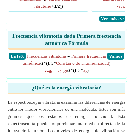
vibratorio
+1/2))
vibratori
​Ver más >>
Frecuencia vibratoria dada Primera frecuencia
armónica Fórmula
​LaTeX
Frecuencia vibratoria
=
Primera frecuencia
​Vamos
armónica
/2*(1-3*
Constante de anarmonicidad
)
v
=
v
/2*(1-3*
x
)
vib
0->2
e
¿Qué es la energía vibratoria?
La espectroscopia vibratoria examina las diferencias de energía
entre los modos vibracionales de una molécula. Estos son más
grandes que los estados de energía rotacional. Esta
espectroscopía puede proporcionar una medida directa de la
fuerza de la unión. Los niveles de energía de vibración se