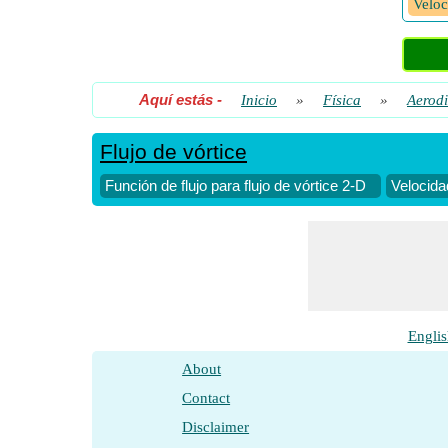
Veloc
Aquí estás
-
Inicio
»
Física
»
Aerod
Flujo de vórtice
Función de flujo para flujo de vórtice 2-D
Velocida
Englis
About
Contact
Disclaimer