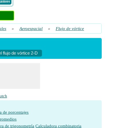
 Vamos
ales
»
Aeroespacial
»
Flujo de vórtice
l flujo de vórtice 2-D
utch
a de porcentajes
promedios
ra de trigonometría
Calculadora combinatoria