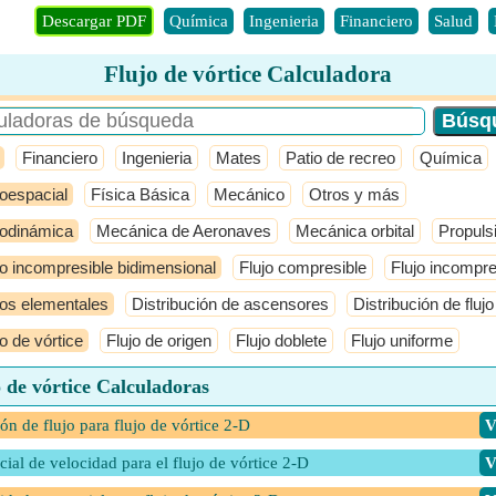
Descargar PDF
Química
Ingenieria
Financiero
Salud
Flujo de vórtice Calculadora
Financiero
Ingenieria
Mates
Patio de recreo
Química
oespacial
Física Básica
Mecánico
Otros y más
odinámica
Mecánica de Aeronaves
Mecánica orbital
Propuls
jo incompresible bidimensional
Flujo compresible
Flujo incompre
jos elementales
Distribución de ascensores
Distribución de fluj
jo de vórtice
Flujo de origen
Flujo doblete
Flujo uniforme
 de vórtice Calculadoras
ón de flujo para flujo de vórtice 2-D
​
cial de velocidad para el flujo de vórtice 2-D
​