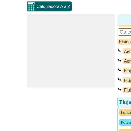
Calculadora A a Z
Física
↳
Aer
⤿
Aer
⤿
Flu
⤿
Flu
⤿
Flu
Flujo
Funci
Poten