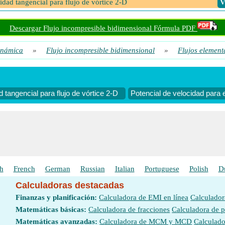
idad tangencial para flujo de vórtice 2-D
​
Descargar Flujo incompresible bidimensional Fórmula PDF
inámica
»
Flujo incompresible bidimensional
»
Flujos element
d tangencial para flujo de vórtice 2-D
Potencial de velocidad para e
h
French
German
Russian
Italian
Portuguese
Polish
D
Calculadoras destacadas
Finanzas y planificación:
Calculadora de EMI en línea
Calculador
Matemáticas básicas:
Calculadora de fracciones
Calculadora de 
Matemáticas avanzadas:
Calculadora de MCM y MCD
Calculado