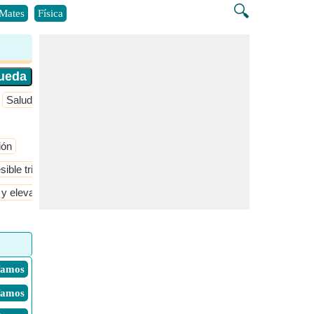
🔍
Mates
Física
Salud
ión
sible tridimensional
Fundamentos del flujo invisible e incompresibl
o y elevación
Flujo sobre perfiles aerodinámicos y alas
 Vamos
 Vamos