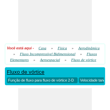
Você está aqui
-
Casa
»
Física
»
Aerodinâmica
»
Fluxo Incompressível Bidimensional
»
Fluxos
Elementares
»
Aeroespacial
»
Fluxo de vórtice
Fluxo de vórtice
Função de fluxo para fluxo de vórtice 2-D
Velocidade tangenc