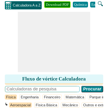
🔍
Download PDF
Química
Engenhari
Calculadora A a Z
Fluxo de vórtice Calculadora
Física
Engenharia
Financeiro
Matemática
Parque infan
↳
Aeroespacial
Física Básica
Mecânico
Outros e extras