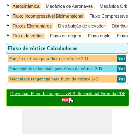
⤿
Aerodinâmica
Mecânica de Aeronaves
Mecânica Orbital
⤿
Fluxo Incompressível Bidimensional
Fluxo Compressível
⤿
Fluxos Elementares
Distribuição de elevador
Distribuiçã
⤿
Fluxo de vórtice
Fluxo de origem
Fluxo duplo
Fluxo U
Fluxo de vórtice Calculadoras
Função de fluxo para fluxo de vórtice 2-D
​ Vai
Potencial de velocidade para fluxo de vórtice 2-D
​ Vai
Velocidade tangencial para fluxo de vórtice 2-D
​ Vai
Download Fluxo Incompressível Bidimensional Fórmula PDF