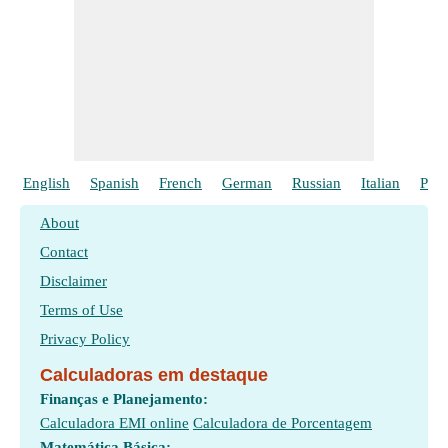
English
Spanish
French
German
Russian
Italian
Poli
About
Contact
Disclaimer
Terms of Use
Privacy Policy
Calculadoras em destaque
Finanças e Planejamento:
Calculadora EMI online
Calculadora de Porcentagem
Matemática Básica: