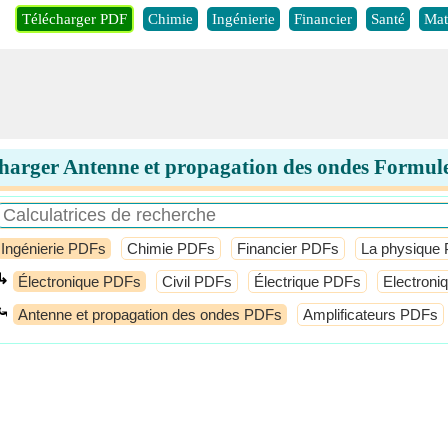
Télécharger PDF
Chimie
Ingénierie
Financier
Santé
Mat
harger Antenne et propagation des ondes Formu
Ingénierie PDFs
Chimie PDFs
Financier PDFs
La physique
↳
Électronique PDFs
Civil PDFs
Électrique PDFs
Electroni
⤿
Antenne et propagation des ondes PDFs
Amplificateurs PDFs