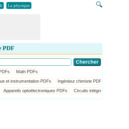
🔍
h
La physique
le PDF
 PDFs
Math PDFs
que et instrumentation PDFs
Ingénieur chimiste PDFs
L'ingénie
Appareils optoélectroniques PDFs
Circuits intégrés (CI) PDFs