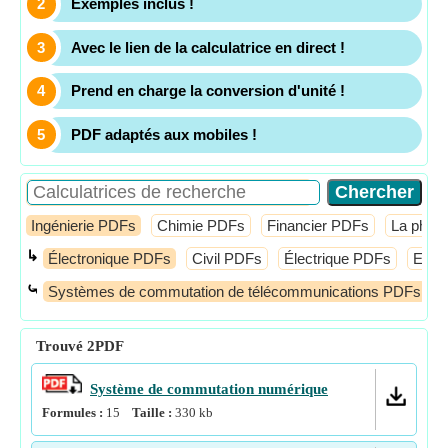
Exemples inclus !
Avec le lien de la calculatrice en direct !
Prend en charge la conversion d'unité !
PDF adaptés aux mobiles !
Ingénierie PDFs
Chimie PDFs
Financier PDFs
La phys
↳
Électronique PDFs
Civil PDFs
Électrique PDFs
Elect
⤿
Systèmes de commutation de télécommunications PDFs
Trouvé
2
PDF
Système de commutation numérique
Formules :
15
Taille :
330
kb