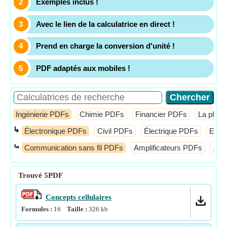
Exemples inclus !
Avec le lien de la calculatrice en direct !
Prend en charge la conversion d'unité !
PDF adaptés aux mobiles !
Ingénierie PDFs
Chimie PDFs
Financier PDFs
La phys
↳
Électronique PDFs
Civil PDFs
Électrique PDFs
Elect
⤿
Communication sans fil PDFs
Amplificateurs PDFs
Ant
Trouvé
5
PDF
Concepts cellulaires
Formules :
16
Taille :
326
kb