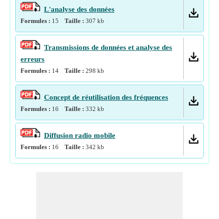
L'analyse des données
Formules :
15
Taille :
307
kb
Transmissions de données et analyse des
erreurs
Formules :
14
Taille :
298
kb
Concept de réutilisation des fréquences
Formules :
16
Taille :
332
kb
Diffusion radio mobile
Formules :
16
Taille :
342
kb