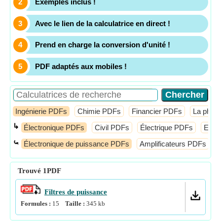
Exemples inclus !
Avec le lien de la calculatrice en direct !
Prend en charge la conversion d'unité !
PDF adaptés aux mobiles !
Ingénierie PDFs
Chimie PDFs
Financier PDFs
La phys
↳
Électronique PDFs
Civil PDFs
Électrique PDFs
Elect
⤿
Électronique de puissance PDFs
Amplificateurs PDFs
A
Trouvé
1
PDF
Filtres de puissance
Formules :
15
Taille :
345
kb