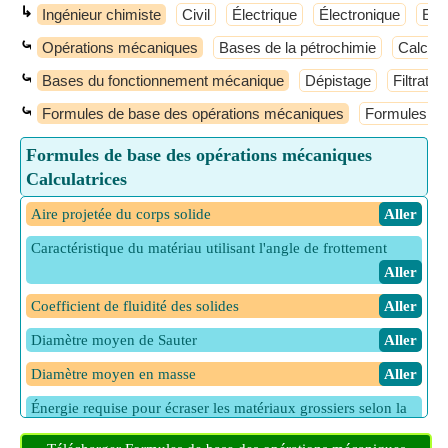
↳
Ingénieur chimiste
Civil
Électrique
Électronique
Elec
⤿
Opérations mécaniques
Bases de la pétrochimie
Calculs
⤿
Bases du fonctionnement mécanique
Dépistage
Filtration
⤿
Formules de base des opérations mécaniques
Formules de
Formules de base des opérations mécaniques
Calculatrices
Aire projetée du corps solide
​ Aller
Caractéristique du matériau utilisant l'angle de frottement
​ Aller
Coefficient de fluidité des solides
​ Aller
Diamètre moyen de Sauter
​ Aller
Diamètre moyen en masse
​ Aller
Énergie requise pour écraser les matériaux grossiers selon la
loi de Bond
​ Aller