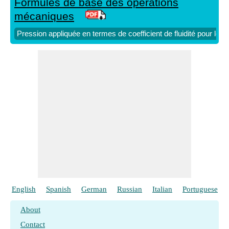
Formules de base des opérations
Surface totale de la particule à l'aide de Spericity
​ Aller
mécaniques
Surface totale des particules
​ Aller
Pression appliquée en termes de coefficient de fluidité pour les 
Temps requis pour la formation du gâteau
​ Aller
Vitesse de sédimentation terminale d'une particule unique
​ Aller
English
Spanish
German
Russian
Italian
Portuguese
About
Contact