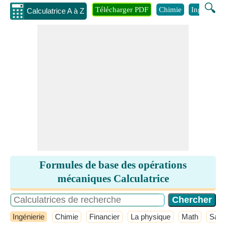
🔍
Télécharger PDF
Chimie
Ingénierie
Calculatrice A à Z
Formules de base des opérations
mécaniques Calculatrice
Ingénierie
Chimie
Financier
La physique
Math
Sant