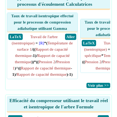
processus d'écoulement Calculatrices
Taux de travail isentropique effectué
pour le processus de compression
Taux de travail ise
adiabatique utilisant Gamma
pour le processu
adiabatique 
​ LaTeX
Travail de l'arbre
​ Aller
(isentropique)
=
[R]
*(
Température de
​ LaTeX
Travail 
surface 1
/((
Rapport de capacité
(isentropique)
=
La 
thermique
-1)/
Rapport de capacité
spécifique
*
Tempéra
thermique
))*((
Pression 2
/
Pression
((
Pression 2
/
Pression
1
)^((
Rapport de capacité thermique
-
thermique sp
1)/
Rapport de capacité thermique
)-1)
​Voir plus >>
Efficacité du compresseur utilisant le travail réel
et isentropique de l'arbre Formule