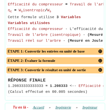
Efficacité du compresseur
=
Travail de l'arbre
η
=
W
isentropic
/
W
c
s
s
Cette formule utilise
3
Variables
Variables utilisées
Efficacité du compresseur
- L'efficacité du co
Travail de l'arbre (isentropique)
-
(Mesuré en
Travail réel sur l'arbre
-
(Mesuré en Joule)
- 
ÉTAPE 1: Convertir les entrées en unité de base
ÉTAPE 2: Évaluer la formule
ÉTAPE 3: Convertir le résultat en unité de sortie
RÉPONSE FINALE
1.20833333333333
≈
1.208333
<--
Efficacité du 
(Calcul effectué en 00.005 secondes)
Tu es là
-
Accueil
»
Ingénierie
»
Ingénieur