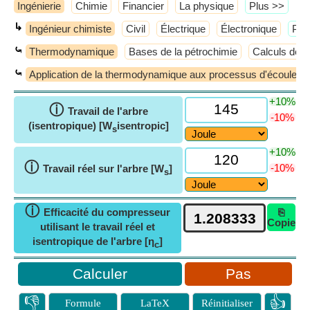
Ingénierie
Chimie
Financier
La physique
​Plus >>
↳
Ingénieur chimiste
Civil
Électrique
Électronique
​Plu
⤿
Thermodynamique
Bases de la pétrochimie
Calculs de 
⤿
Application de la thermodynamique aux processus d'écouleme
+10%
ⓘ
Travail de l'arbre
-10%
(isentropique) [W
isentropic]
s
+10%
ⓘ
-10%
Travail réel sur l'arbre [W
]
s
ⓘ
Efficacité du compresseur
⎘
Copie
utilisant le travail réel et
isentropique de l'arbre [η
]
c
Pas
👎
👍
Formule
LaTeX
Réinitialiser