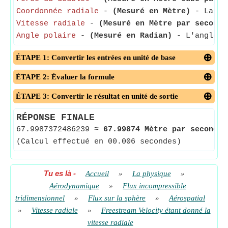
Coordonnée radiale
-
(Mesuré en Mètre)
- La coo
Vitesse radiale
-
(Mesuré en Mètre par seconde
Angle polaire
-
(Mesuré en Radian)
- L'angle po
ÉTAPE 1: Convertir les entrées en unité de base
ÉTAPE 2: Évaluer la formule
ÉTAPE 3: Convertir le résultat en unité de sortie
RÉPONSE FINALE
67.9987372486239
≈
67.99874 Mètre par seconde
(Calcul effectué en 00.006 secondes)
Tu es là
-
Accueil
»
La physique
»
Aérodynamique
»
Flux incompressible
tridimensionnel
»
Flux sur la sphère
»
Aérospatial
»
Vitesse radiale
»
Freestream Velocity étant donné la
vitesse radiale