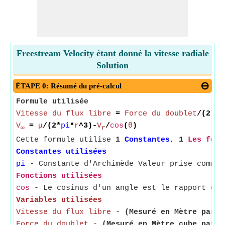
Freestream Velocity étant donné la vitesse radiale
Solution
ÉTAPE 0: Résumé du pré-calcul
Formule utilisée
Vitesse du flux libre
=
Force du doublet
/(2*
pi
V
=
μ
/(2*
pi
*
r
^3)-
V
/
cos
(
θ
)
∞
r
Cette formule utilise
1
Constantes
,
1
Les fonc
Constantes utilisées
pi
- Constante d'Archimède Valeur prise comme 
Fonctions utilisées
cos
- Le cosinus d'un angle est le rapport du 
Variables utilisées
Vitesse du flux libre
-
(Mesuré en Mètre par s
Force du doublet
-
(Mesuré en Mètre cube par s