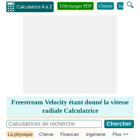
🔍
Télécharger PDF
Chimie
Ingénierie
Calculatrice A à Z
Freestream Velocity étant donné la vitesse
radiale Calculatrice
La physique
Chimie
Financier
Ingénierie
​Plus >>