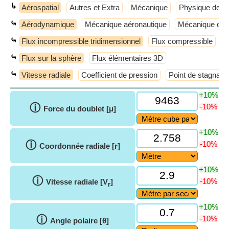
↳
Aérospatial
Autres et Extra
Mécanique
Physique de b
⤿
Aérodynamique
Mécanique aéronautique
Mécanique orbi
⤿
Flux incompressible tridimensionnel
Flux compressible
F
⤿
Flux sur la sphère
Flux élémentaires 3D
⤿
Vitesse radiale
Coefficient de pression
Point de stagnatio
+10%
ⓘ
-10%
Force du doublet [μ]
+10%
ⓘ
-10%
Coordonnée radiale [r]
+10%
ⓘ
-10%
Vitesse radiale [V
]
r
+10%
ⓘ
-10%
Angle polaire [θ]