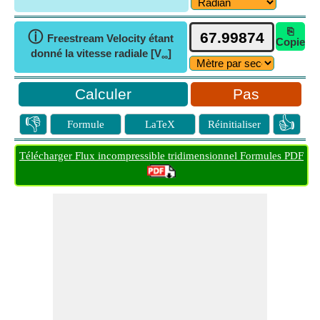
⎘
ⓘ
Freestream Velocity étant
Copie
donné la vitesse radiale [V
]
∞
Pas
👎
👍
Formule
LaTeX
Réinitialiser
Télécharger Flux incompressible tridimensionnel Formules PDF