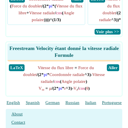
(
Force du doublet
/(2*
pi
*(
Vitesse du flux
du flux libr
libre
+
Vitesse radiale
/
cos
(
Angle
doublet
/(2*
pi
polaire
))))^(1/3)
radiale
^3))*
cos
​Voir plus >>
Freestream Velocity étant donné la vitesse radiale
Formule
​LaTeX
Vitesse du flux libre
=
Force du
​Aller
doublet
/(2*
pi
*
Coordonnée radiale
^3)-
Vitesse
radiale
/
cos
(
Angle polaire
)
V
=
μ
/(2*
pi
*
r
^3)-
V
/
cos
(
θ
)
∞
r
English
Spanish
German
Russian
Italian
Portuguese
About
Contact