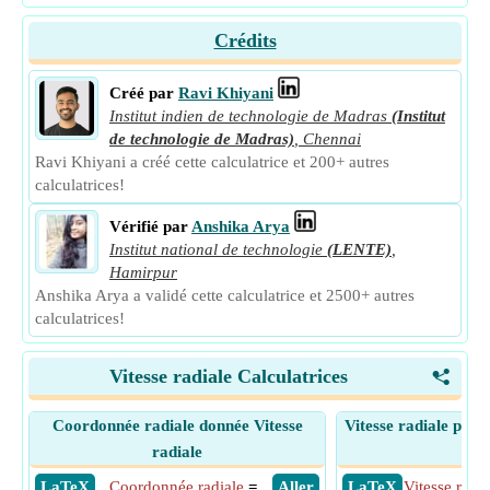
Crédits
Créé par
Ravi Khiyani
Institut indien de technologie de Madras
(Institut
de technologie de Madras)
,
Chennai
Ravi Khiyani a créé cette calculatrice et 200+ autres
calculatrices!
Vérifié par
Anshika Arya
Institut national de technologie
(LENTE)
,
Hamirpur
Anshika Arya a validé cette calculatrice et 2500+ autres
calculatrices!
Vitesse radiale Calculatrices
<
Coordonnée radiale donnée Vitesse
Vitesse radiale pour
radiale
sph
​ LaTeX
Coordonnée radiale
=
​ Aller
​ LaTeX
Vitesse radia