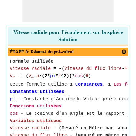
Vitesse radiale pour l'écoulement sur la sphère
Solution
ÉTAPE 0: Résumé du pré-calcul
Formule utilisée
Vitesse radiale
= -(
Vitesse du flux libre
-
Forc
V
= -(
V
-
μ
/(2*
pi
*
r
^3))*
cos
(
θ
)
r
∞
Cette formule utilise
1
Constantes
,
1
Les fonc
Constantes utilisées
pi
- Constante d'Archimède Valeur prise comme 
Fonctions utilisées
cos
- Le cosinus d'un angle est le rapport du 
Variables utilisées
Vitesse radiale
-
(Mesuré en Mètre par seconde
Vitesse du flux libre
-
(Mesuré en Mètre par s