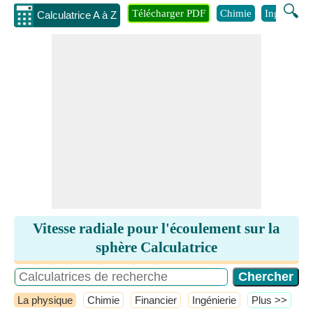
🔍
Télécharger PDF
Chimie
Ingénierie
Calculatrice A à Z
Vitesse radiale pour l'écoulement sur la
sphère Calculatrice
La physique
Chimie
Financier
Ingénierie
​Plus >>