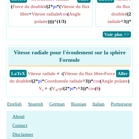
(
Force du doublet
/(2*
pi
*(
Vitesse du flux
du flux libr
libre
+
Vitesse radiale
/
cos
(
Angle
doublet
/(2*
pi
polaire
))))^(1/3)
radiale
^3))*
cos
​Voir plus >>
Vitesse radiale pour l'écoulement sur la sphère
Formule
​LaTeX
Vitesse radiale
= -(
Vitesse du flux libre
-
Force
​Aller
du doublet
/(2*
pi
*
Coordonnée radiale
^3))*
cos
(
Angle polaire
)
V
= -(
V
-
μ
/(2*
pi
*
r
^3))*
cos
(
θ
)
r
∞
English
Spanish
German
Russian
Italian
Portuguese
About
Contact
Disclaimer