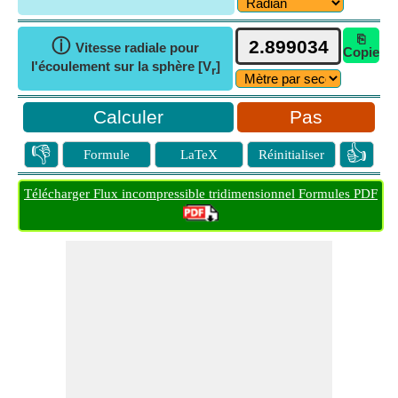
⎘
ⓘ
Vitesse radiale pour
Copie
l'écoulement sur la sphère [V
]
r
Pas
👎
👍
Formule
LaTeX
Réinitialiser
Télécharger Flux incompressible tridimensionnel Formules PDF