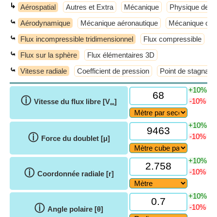
↳
Aérospatial
Autres et Extra
Mécanique
Physique de b
⤿
Aérodynamique
Mécanique aéronautique
Mécanique orbi
⤿
Flux incompressible tridimensionnel
Flux compressible
F
⤿
Flux sur la sphère
Flux élémentaires 3D
⤿
Vitesse radiale
Coefficient de pression
Point de stagnatio
+10%
ⓘ
-10%
Vitesse du flux libre [V
]
∞
+10%
ⓘ
-10%
Force du doublet [μ]
+10%
ⓘ
-10%
Coordonnée radiale [r]
+10%
ⓘ
-10%
Angle polaire [θ]