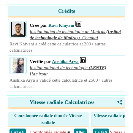
Crédits
Créé par
Ravi Khiyani
Institut indien de technologie de Madras
(Institut
de technologie de Madras)
,
Chennai
Ravi Khiyani a créé cette calculatrice et 200+ autres
calculatrices!
Vérifié par
Anshika Arya
Institut national de technologie
(LENTE)
,
Hamirpur
Anshika Arya a validé cette calculatrice et 2500+ autres
calculatrices!
Vitesse radiale Calculatrices
<
Coordonnée radiale donnée Vitesse
Vitesse radiale pour
radiale
sph
​ LaTeX
Coordonnée radiale
=
​ Aller
​ LaTeX
Vitesse radia