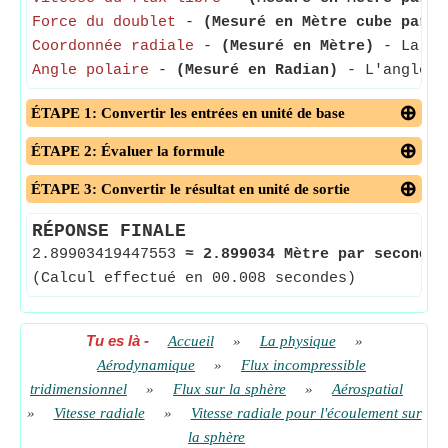
Force du doublet
-
(Mesuré en Mètre cube par s
Coordonnée radiale
-
(Mesuré en Mètre)
- La coo
Angle polaire
-
(Mesuré en Radian)
- L'angle po
ÉTAPE 1: Convertir les entrées en unité de base
ÉTAPE 2: Évaluer la formule
ÉTAPE 3: Convertir le résultat en unité de sortie
RÉPONSE FINALE
2.89903419447553
≈
2.899034 Mètre par seconde
(Calcul effectué en 00.008 secondes)
Tu es là
-
Accueil
»
La physique
»
Aérodynamique
»
Flux incompressible
tridimensionnel
»
Flux sur la sphère
»
Aérospatial
»
Vitesse radiale
»
Vitesse radiale pour l'écoulement sur
la sphère