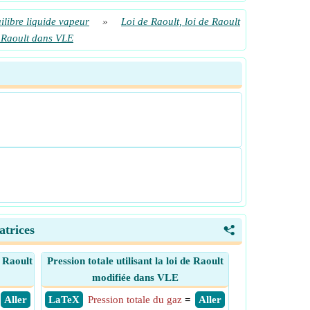
ilibre liquide vapeur
»
Loi de Raoult, loi de Raoult
de Raoult dans VLE
atrices
<
e Raoult
Pression totale utilisant la loi de Raoult
modifiée dans VLE
​ Aller
​ LaTeX
Pression totale du gaz
=
​ Aller