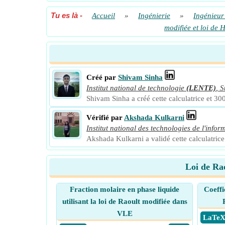
Tu es là
-
Accueil
»
Ingénierie
»
Ingénieur
modifiée et loi de
Créé par
Shivam Sinha
Institut national de technologie
(LENTE)
,
S
Shivam Sinha a créé cette calculatrice et 300
Vérifié par
Akshada Kulkarni
Institut national des technologies de l'infor
Akshada Kulkarni a validé cette calculatrice 
Loi de Rao
Fraction molaire en phase liquide
Coeffic
utilisant la loi de Raoult modifiée dans
VLE
​ LaTe