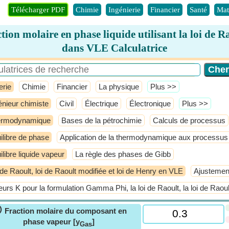
Télécharger PDF
Chimie
Ingénierie
Financier
Santé
Mat
tion molaire en phase liquide utilisant la loi de R
dans VLE Calculatrice
erie
Chimie
Financier
La physique
​Plus >>
énieur chimiste
Civil
Électrique
Électronique
​Plus >>
ermodynamique
Bases de la pétrochimie
Calculs de processus
ilibre de phase
Application de la thermodynamique aux processus
ilibre liquide vapeur
La règle des phases de Gibb
 de Raoult, loi de Raoult modifiée et loi de Henry en VLE
Ajustement
eurs K pour la formulation Gamma Phi, la loi de Raoult, la loi de Raoul
ⓘ
Fraction molaire du composant en
phase vapeur [y
]
Gas