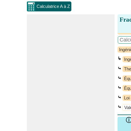
Calculatrice A à Z
Frac
Ingéni
↳
Ing
⤿
Th
⤿
Équ
⤿
Équ
⤿
Loi
⤿
Val