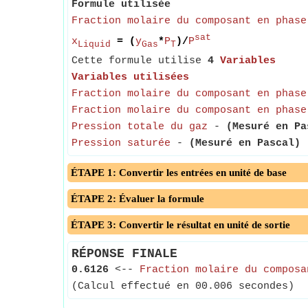
Formule utilisée
Fraction molaire du composant en phase
sat
x
= (
y
*
P
)/
P
Liquid
Gas
T
Cette formule utilise
4
Variables
Variables utilisées
Fraction molaire du composant en phase
Fraction molaire du composant en phase
Pression totale du gaz
-
(Mesuré en Pa
Pression saturée
-
(Mesuré en Pascal)
-
ÉTAPE 1: Convertir les entrées en unité de base
ÉTAPE 2: Évaluer la formule
ÉTAPE 3: Convertir le résultat en unité de sortie
RÉPONSE FINALE
0.6126
<--
Fraction molaire du composa
(Calcul effectué en 00.006 secondes)