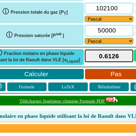
ⓘ
Pression totale du gaz [P
]
T
ⓘ
sat
Pression saturée [P
]
ⓘ
Fraction molaire en phase liquide
sant la loi de Raoult dans VLE [x
]
Liquid
Pas

Formule
LaTeX
Réinitialiser
Télécharger Ingénieur chimiste Formule PDF
olaire en phase liquide utilisant la loi de Raoult dans V