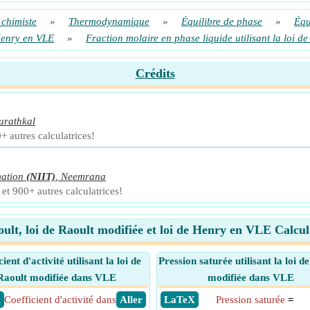
 chimiste
»
Thermodynamique
»
Équilibre de phase
»
Équ
 Henry en VLE
»
Fraction molaire en phase liquide utilisant la loi 
Crédits
urathkal
+ autres calculatrices!
mation
(NIIT)
,
Neemrana
et 900+ autres calculatrices!
ult, loi de Raoult modifiée et loi de Henry en VLE Calcul
ient d'activité utilisant la loi de
Pression saturée utilisant la loi d
Raoult modifiée dans VLE
modifiée dans VLE
X
Coefficient d'activité dans
​ Aller
​ LaTeX
Pression saturée
=