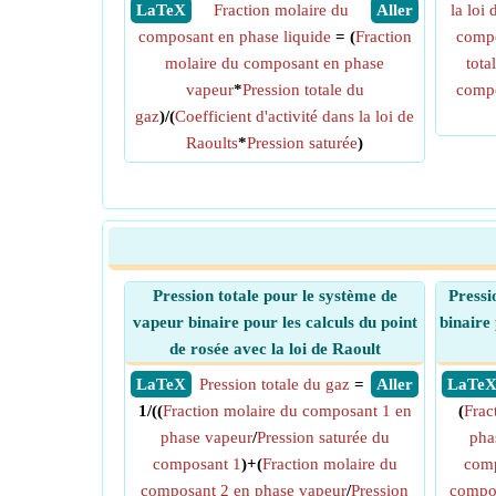
​ LaTeX
Fraction molaire du
​ Aller
la loi
composant en phase liquide
= (
Fraction
compo
molaire du composant en phase
tota
vapeur
*
Pression totale du
compo
gaz
)/(
Coefficient d'activité dans la loi de
Raoults
*
Pression saturée
)
Pression totale pour le système de
Pressi
vapeur binaire pour les calculs du point
binaire 
de rosée avec la loi de Raoult
​ LaTeX
Pression totale du gaz
=
​ Aller
​ LaTe
1/((
Fraction molaire du composant 1 en
(
Frac
phase vapeur
/
Pression saturée du
pha
composant 1
)+(
Fraction molaire du
comp
composant 2 en phase vapeur
/
Pression
compos