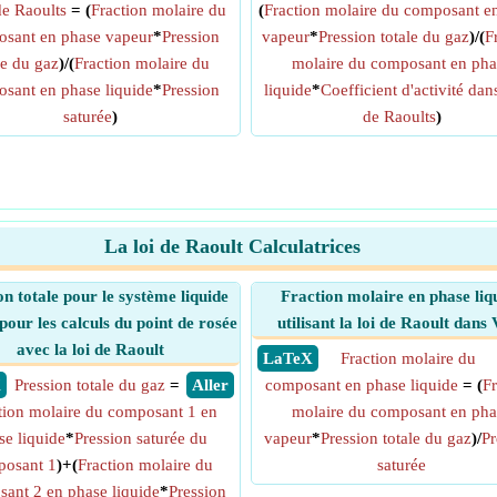
 de Raoults
= (
Fraction molaire du
(
Fraction molaire du composant e
sant en phase vapeur
*
Pression
vapeur
*
Pression totale du gaz
)/(
F
le du gaz
)/(
Fraction molaire du
molaire du composant en pha
sant en phase liquide
*
Pression
liquide
*
Coefficient d'activité dans
saturée
)
de Raoults
)
La loi de Raoult Calculatrices
on totale pour le système liquide
Fraction molaire en phase liq
pour les calculs du point de rosée
utilisant la loi de Raoult dan
avec la loi de Raoult
​ LaTeX
Fraction molaire du
X
Pression totale du gaz
=
​ Aller
composant en phase liquide
= (
Fr
tion molaire du composant 1 en
molaire du composant en pha
se liquide
*
Pression saturée du
vapeur
*
Pression totale du gaz
)/
Pr
osant 1
)+(
Fraction molaire du
saturée
ant 2 en phase liquide
*
Pression