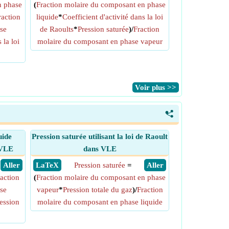
n phase
(
Fraction molaire du composant en phase
raction
liquide
*
Coefficient d'activité dans la loi
se
de Raoults
*
Pression saturée
)/
Fraction
 la loi
molaire du composant en phase vapeur
​Voir plus >>
<
uide
Pression saturée utilisant la loi de Raoult
s VLE
dans VLE
​ Aller
​ LaTeX
Pression saturée
=
​ Aller
action
(
Fraction molaire du composant en phase
se
vapeur
*
Pression totale du gaz
)/
Fraction
ession
molaire du composant en phase liquide