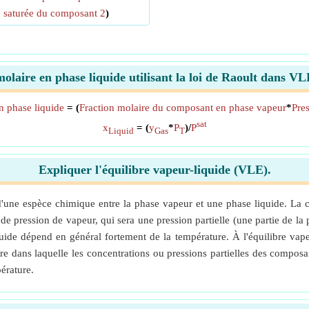
saturée du composant 2
)
molaire en phase liquide utilisant la loi de Raoult dans V
n phase liquide
= (
Fraction molaire du composant en phase vapeur
*
Pres
sat
x
= (
y
*
P
)/
P
Liquid
Gas
T
Expliquer l'équilibre vapeur-liquide (VLE).
n d'une espèce chimique entre la phase vapeur et une phase liquide. La 
 de pression de vapeur, qui sera une pression partielle (une partie de la 
iquide dépend en général fortement de la température. À l'équilibre vap
re dans laquelle les concentrations ou pressions partielles des compos
érature.