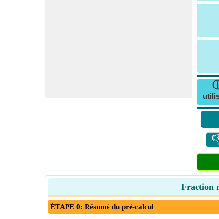
utili

Fraction m
ÉTAPE 0: Résumé du pré-calcul