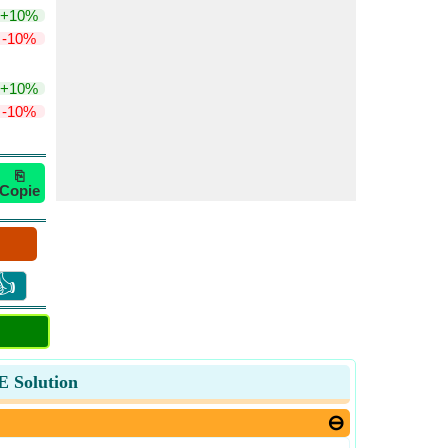
+10%
-10%
+10%
-10%
⎘
Copie
👍
LE Solution