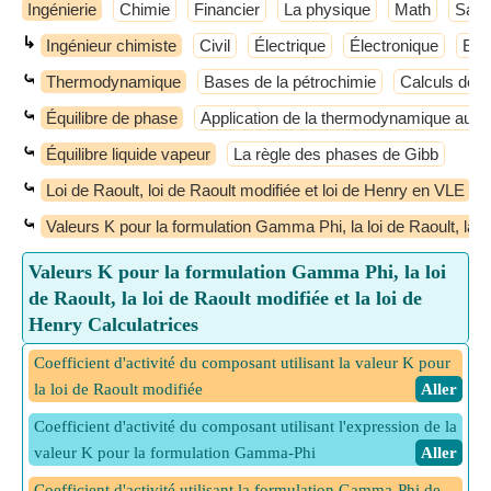
Ingénierie
Chimie
Financier
La physique
Math
Sant
↳
Ingénieur chimiste
Civil
Électrique
Électronique
Elec
⤿
Thermodynamique
Bases de la pétrochimie
Calculs de 
⤿
Équilibre de phase
Application de la thermodynamique aux
⤿
Équilibre liquide vapeur
La règle des phases de Gibb
⤿
Loi de Raoult, loi de Raoult modifiée et loi de Henry en VLE
⤿
Valeurs K pour la formulation Gamma Phi, la loi de Raoult, la lo
Valeurs K pour la formulation Gamma Phi, la loi
de Raoult, la loi de Raoult modifiée et la loi de
Henry Calculatrices
Coefficient d'activité du composant utilisant la valeur K pour
la loi de Raoult modifiée
​ Aller
Coefficient d'activité du composant utilisant l'expression de la
valeur K pour la formulation Gamma-Phi
​ Aller
Coefficient d'activité utilisant la formulation Gamma-Phi de