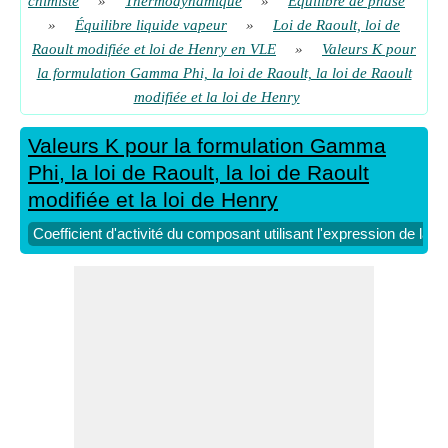
chimiste
»
Thermodynamique
»
Équilibre de phase
Pression saturée du composant à l'aide de l'expression de la
»
Équilibre liquide vapeur
»
Loi de Raoult, loi de
valeur K pour la loi de Raoult modifiée
​ Aller
Raoult modifiée et loi de Henry en VLE
»
Valeurs K pour
Pression totale à l'aide de la formulation Gamma-Phi de VLE
la formulation Gamma Phi, la loi de Raoult, la loi de Raoult
modifiée et la loi de Henry
​ Aller
Pression utilisant l'expression de la valeur K pour la
Valeurs K pour la formulation Gamma
formulation Gamma-Phi
​ Aller
Phi, la loi de Raoult, la loi de Raoult
Pression utilisant l'expression de la valeur K pour la loi de
modifiée et la loi de Henry
Raoult
​ Aller
Coefficient d'activité du composant utilisant l'expression de la
Valeur K du composant à l'aide de la formulation Gamma-Phi
​ Aller
Valeur K du composant en utilisant la loi de Raoult
​ Aller
Valeur K du composant utilisant la loi de Raoult modifiée
​ Aller
Valeur K ou rapport de distribution vapeur-liquide du
composant
​ Aller