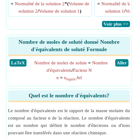
=
Normalité de la solution 2
*(
Volume de
=
Normalité de la sol
solution 2
/
Volume de solution 1
)
solution 1
/
Volume
​Voir plus >>
Nombre de moles de soluté donné Nombre
d'équivalents de soluté Formule
​LaTeX
Nombre de moles de solute
=
Nombre
​Aller
d'équivalents
/
Facteur N
n
=
n
/
nf
equiv.
Quel est le nombre d'équivalents?
Le nombre d'équivalents est le rapport de la masse molaire du
composé au facteur n de la réaction. Le nombre d'équivalents
est un nombre qui définit le nombre d'électrons ou d'ions
pouvant être transférés dans une réaction chimique.