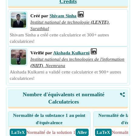
Crédits
Créé par
Shivam Sinha
Institut national de technologie
(LENTE)
,
Surathkal
Shivam Sinha a créé cette calculatrice et 300+ autres
calculatrices!
Vérifié par
Akshada Kulkarni
Institut national des technologies de l'information
(NIIT)
,
Neemrana
Akshada Kulkarni a validé cette calculatrice et 900+ autres
calculatrices!
Nombre d'équivalents et normalité
<
Calculatrices
Normalité de la substance 1 au point
Normalité de la su
d'équivalence
d'équiv
​ LaTeX
Normalité de la solution 1
​ Aller
​ LaTeX
Normalité de