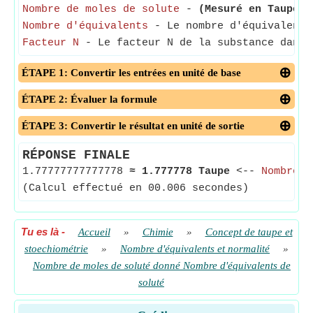
Nombre de moles de solute
-
(Mesuré en Taupe)
-
Nombre d'équivalents
- Le nombre d'équivalents 
Facteur N
- Le facteur N de la substance dans 
ÉTAPE 1: Convertir les entrées en unité de base
ÉTAPE 2: Évaluer la formule
ÉTAPE 3: Convertir le résultat en unité de sortie
RÉPONSE FINALE
1.77777777777778
≈
1.777778 Taupe
<--
Nombre d
(Calcul effectué en 00.006 secondes)
Tu es là
-
Accueil
»
Chimie
»
Concept de taupe et
stoechiométrie
»
Nombre d'équivalents et normalité
»
Nombre de moles de soluté donné Nombre d'équivalents de
soluté