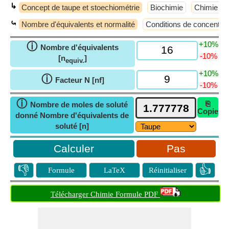
↳
Concept de taupe et stoechiométrie
Biochimie
Chimie an
⤿
Nombre d'équivalents et normalité
Conditions de concentrat
+10%
ⓘ
Nombre d'équivalents
-10%
[n
]
equiv.
+10%
ⓘ
Facteur N [nf]
-10%
ⓘ
⎘
Nombre de moles de soluté
Copie
donné Nombre d'équivalents de
soluté [n]
Pas
👎
👍
Formule
LaTeX
Réinitialiser
Télécharger Chimie Formule PDF