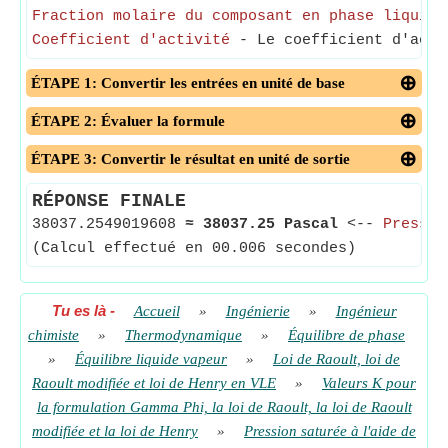
Fraction molaire du composant en phase liquide
Coefficient d'activité
- Le coefficient d'activ
ÉTAPE 1: Convertir les entrées en unité de base
ÉTAPE 2: Évaluer la formule
ÉTAPE 3: Convertir le résultat en unité de sortie
RÉPONSE FINALE
38037.2549019608
≈
38037.25 Pascal
<--
Pressio
(Calcul effectué en 00.006 secondes)
Tu es là
-
Accueil
»
Ingénierie
»
Ingénieur
chimiste
»
Thermodynamique
»
Équilibre de phase
»
Équilibre liquide vapeur
»
Loi de Raoult, loi de
Raoult modifiée et loi de Henry en VLE
»
Valeurs K pour
la formulation Gamma Phi, la loi de Raoult, la loi de Raoult
modifiée et la loi de Henry
»
Pression saturée à l'aide de