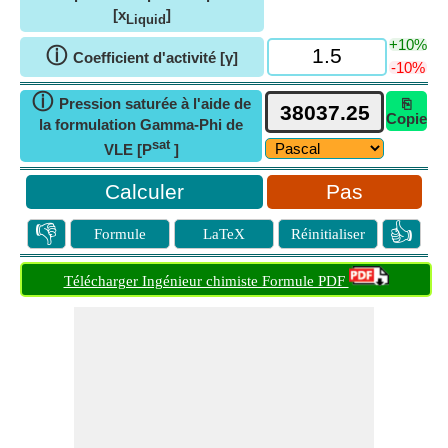
[x
]
Liquid
+10%
ⓘ
Coefficient d'activité [γ]
-10%
ⓘ
Pression saturée à l'aide de
⎘
Copie
la formulation Gamma-Phi de
sat
VLE [P
]
Pas
👎
👍
Formule
LaTeX
Réinitialiser
Télécharger Ingénieur chimiste Formule PDF