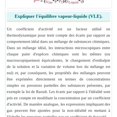
P
= (
y
*
ϕ
*
P
)/(
x
*
γ
)
Gas
T
Liquid
Expliquer l'équilibre vapeur-liquide (VLE).
Un coefficient d'activité est un facteur utilisé en
thermodynamique pour tenir compte des écarts par rapport au
comportement idéal dans un mélange de substances chimiques.
Dans un mélange idéal, les interactions microscopiques entre
chaque paire d'espèces chimiques sont les mêmes (ou
macroscopiquement équivalentes, le changement d'enthalpie
de la solution et la variation de volume lors du mélange est
nul) et, par conséquent, les propriétés des mélanges peuvent
être exprimées directement en termes de concentrations
simples ou pressions partielles des substances présentes, par
exemple la loi de Raoult. Les écarts par rapport à l'idéalité sont
pris en compte en modifiant la concentration par un coefficient
d'activité. De manière analogue, les expressions impliquant des
gaz peuvent être ajustées pour la non-idéalité en mettant à
l'échelle les pressions partielles par un coefficient de fugacité.