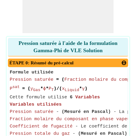
Pression saturée à l'aide de la formulation
Gamma-Phi de VLE Solution
ÉTAPE 0: Résumé du pré-calcul
Formule utilisée
Pression saturée
= (
Fraction molaire du compos
sat
P
= (
y
*
ϕ
*
P
)/(
x
*
γ
)
Gas
T
Liquid
Cette formule utilise
6
Variables
Variables utilisées
Pression saturée
-
(Mesuré en Pascal)
- La pres
Fraction molaire du composant en phase vapeur
-
Coefficient de fugacité
- Le coefficient de fu
Pression totale du gaz
-
(Mesuré en Pascal)
- L