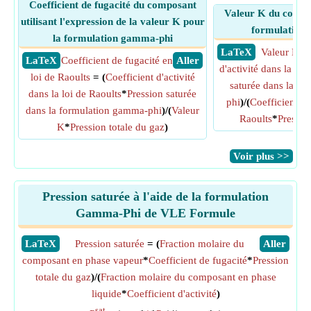
Coefficient de fugacité du composant
Valeur K du compos
utilisant l'expression de la valeur K pour
formulation
la formulation gamma-phi
​ LaTeX
Valeur K
= 
​ LaTeX
Coefficient de fugacité en
​ Aller
d'activité dans la loi
loi de Raoults
= (
Coefficient d'activité
saturée dans la f
dans la loi de Raoults
*
Pression saturée
phi
)/(
Coefficient de
dans la formulation gamma-phi
)/(
Valeur
Raoults
*
Pressio
K
*
Pression totale du gaz
)
​Voir plus >>
Pression saturée à l'aide de la formulation
Gamma-Phi de VLE Formule
​LaTeX
Pression saturée
= (
Fraction molaire du
​Aller
composant en phase vapeur
*
Coefficient de fugacité
*
Pression
totale du gaz
)/(
Fraction molaire du composant en phase
liquide
*
Coefficient d'activité
)
sat