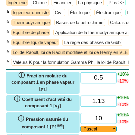
Ingénierie
Chimie
Financier
La physique
​Plus >>
↳
Ingénieur chimiste
Civil
Électrique
Électronique
​Plu
⤿
Thermodynamique
Bases de la pétrochimie
Calculs de 
⤿
Équilibre de phase
Application de la thermodynamique aux
⤿
Équilibre liquide vapeur
La règle des phases de Gibb
⤿
Loi de Raoult, loi de Raoult modifiée et loi de Henry en VLE
⤿
Valeurs K pour la formulation Gamma Phi, la loi de Raoult, la lo
+10%
ⓘ
Fraction molaire du
-10%
composant 1 en phase vapeur
[y
]
1
+10%
ⓘ
Coefficient d'activité du
-10%
composant 1 [γ
]
1
+10%
ⓘ
Pression saturée du
-10%
sat
composant 1 [P1
]