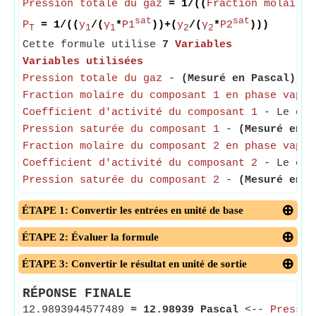
Pression totale du gaz
= 1/((
Fraction molaire 
sat
sat
P
= 1/((
y
/(
γ
*
P1
))+(
y
/(
γ
*
P2
)))
T
1
1
2
2
Cette formule utilise
7
Variables
Variables utilisées
Pression totale du gaz
-
(Mesuré en Pascal)
- L
Fraction molaire du composant 1 en phase vapeu
Coefficient d'activité du composant 1
- Le coef
Pression saturée du composant 1
-
(Mesuré en P
Fraction molaire du composant 2 en phase vapeu
Coefficient d'activité du composant 2
- Le coef
Pression saturée du composant 2
-
(Mesuré en P
ÉTAPE 1: Convertir les entrées en unité de base
ÉTAPE 2: Évaluer la formule
ÉTAPE 3: Convertir le résultat en unité de sortie
RÉPONSE FINALE
12.9893944577489
≈
12.98939 Pascal
<--
Pressio