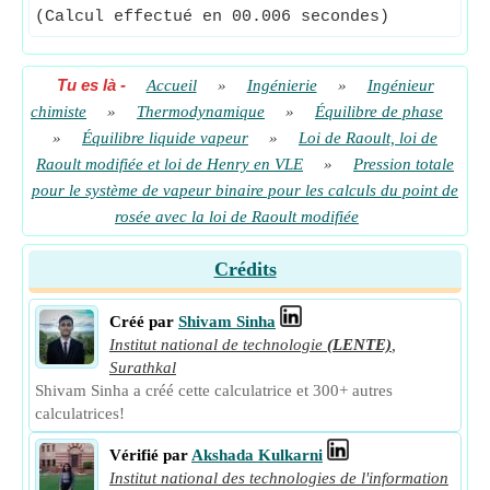
(Calcul effectué en 00.006 secondes)
Tu es là
-
Accueil
»
Ingénierie
»
Ingénieur
chimiste
»
Thermodynamique
»
Équilibre de phase
»
Équilibre liquide vapeur
»
Loi de Raoult, loi de
Raoult modifiée et loi de Henry en VLE
»
Pression totale
pour le système de vapeur binaire pour les calculs du point de
rosée avec la loi de Raoult modifiée
Crédits
Créé par
Shivam Sinha
Institut national de technologie
(LENTE)
,
Surathkal
Shivam Sinha a créé cette calculatrice et 300+ autres
calculatrices!
Vérifié par
Akshada Kulkarni
Institut national des technologies de l'information