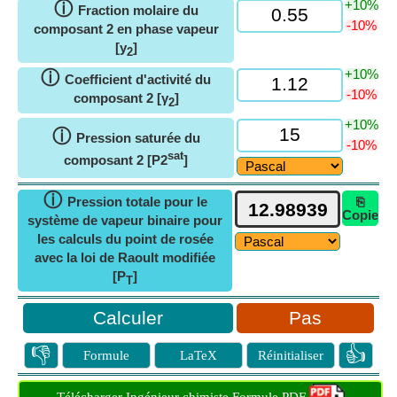
+10%
ⓘ
Fraction molaire du
-10%
composant 2 en phase vapeur
[y
]
2
+10%
ⓘ
Coefficient d'activité du
-10%
composant 2 [γ
]
2
+10%
ⓘ
Pression saturée du
-10%
sat
composant 2 [P2
]
ⓘ
Pression totale pour le
⎘
Copie
système de vapeur binaire pour
les calculs du point de rosée
avec la loi de Raoult modifiée
[P
]
T
Pas
👎
👍
Formule
LaTeX
Réinitialiser