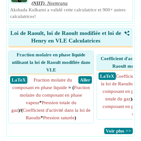
(NIIT)
,
Neemrana
Akshada Kulkarni a validé cette calculatrice et 900+ autres
calculatrices!
Loi de Raoult, loi de Raoult modifiée et loi de
<
Henry en VLE Calculatrices
Fraction molaire en phase liquide
Coefficient d'activit
utilisant la loi de Raoult modifiée dans
Raoult modif
VLE
​ LaTeX
Coefficient d
​ LaTeX
Fraction molaire du
​ Aller
la loi de Raoults
= (
composant en phase liquide
= (
Fraction
composant en phas
molaire du composant en phase
totale du gaz
)/(
Fr
vapeur
*
Pression totale du
composant en phase
gaz
)/(
Coefficient d'activité dans la loi de
satu
Raoults
*
Pression saturée
)
​Voir plus >>