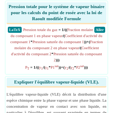
Pression totale pour le système de vapeur binaire
pour les calculs du point de rosée avec la loi de
Raoult modifiée Formule
​LaTeX
Pression totale du gaz
= 1/((
Fraction molaire
​Aller
du composant 1 en phase vapeur
/(
Coefficient d'activité du
composant 1
*
Pression saturée du composant 1
))+(
Fraction
molaire du composant 2 en phase vapeur
/(
Coefficient
d'activité du composant 2
*
Pression saturée du composant
2
)))
sat
sat
P
= 1/((
y
/(
γ
*
P1
))+(
y
/(
γ
*
P2
)))
T
1
1
2
2
Expliquer l'équilibre vapeur-liquide (VLE).
L'équilibre vapeur-liquide (VLE) décrit la distribution d'une
espèce chimique entre la phase vapeur et une phase liquide. La
concentration de vapeur en contact avec son liquide, en
particulier à l'équilibre, est souvent exprimée en termes de