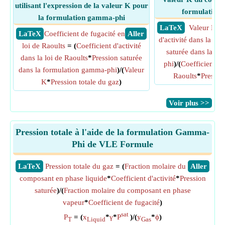
utilisant l'expression de la valeur K pour
formulation
la formulation gamma-phi
​ LaTeX
Valeur K
= 
​ LaTeX
Coefficient de fugacité en
​ Aller
d'activité dans la loi
loi de Raoults
= (
Coefficient d'activité
saturée dans la f
dans la loi de Raoults
*
Pression saturée
phi
)/(
Coefficient de
dans la formulation gamma-phi
)/(
Valeur
Raoults
*
Pressio
K
*
Pression totale du gaz
)
​Voir plus >>
Pression totale à l'aide de la formulation Gamma-
Phi de VLE Formule
​LaTeX
Pression totale du gaz
= (
Fraction molaire du
​Aller
composant en phase liquide
*
Coefficient d'activité
*
Pression
saturée
)/(
Fraction molaire du composant en phase
vapeur
*
Coefficient de fugacité
)
sat
P
= (
x
*
γ
*
P
)/(
y
*
ϕ
)
T
Liquid
Gas