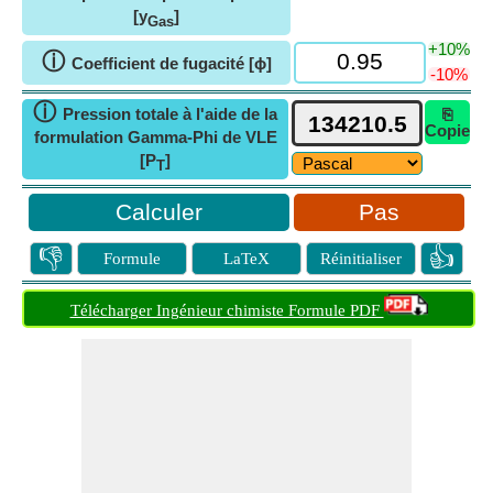
[y
]
Gas
+10%
ⓘ
Coefficient de fugacité [ϕ]
-10%
ⓘ
Pression totale à l'aide de la
⎘
Copie
formulation Gamma-Phi de VLE
[P
]
T
Pas
👎
👍
Formule
LaTeX
Réinitialiser
Télécharger Ingénieur chimiste Formule PDF