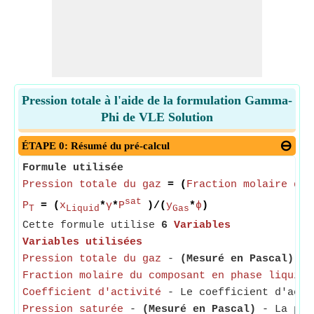
Pression totale à l'aide de la formulation Gamma-
Phi de VLE Solution
ÉTAPE 0: Résumé du pré-calcul
Formule utilisée
Pression totale du gaz
= (
Fraction molaire du 
sat
P
= (
x
*
γ
*
P
)/(
y
*
ϕ
)
T
Liquid
Gas
Cette formule utilise
6
Variables
Variables utilisées
Pression totale du gaz
-
(Mesuré en Pascal)
- L
Fraction molaire du composant en phase liquide
Coefficient d'activité
- Le coefficient d'activ
Pression saturée
-
(Mesuré en Pascal)
- La pres