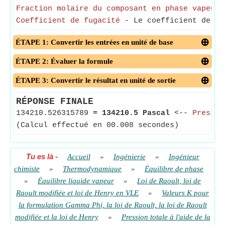
Fraction molaire du composant en phase vapeur
-
Coefficient de fugacité
- Le coefficient de fu
ÉTAPE 1: Convertir les entrées en unité de base
ÉTAPE 2: Évaluer la formule
ÉTAPE 3: Convertir le résultat en unité de sortie
RÉPONSE FINALE
134210.526315789
≈
134210.5 Pascal
<--
Pressio
(Calcul effectué en 00.008 secondes)
Tu es là
-
Accueil
»
Ingénierie
»
Ingénieur
chimiste
»
Thermodynamique
»
Équilibre de phase
»
Équilibre liquide vapeur
»
Loi de Raoult, loi de
Raoult modifiée et loi de Henry en VLE
»
Valeurs K pour
la formulation Gamma Phi, la loi de Raoult, la loi de Raoult
modifiée et la loi de Henry
»
Pression totale à l'aide de la