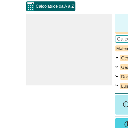
Calcolatrice da A a Z
Matem
↳
Geo
⤿
Geo
⤿
Dop
⤿
Lun