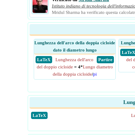
Istituto indiano di tecnologia dell'informazi
Mridul Sharma ha verificato questa calcolatri
Lunghezza dell'arco della doppia cicloide
Lunghez
dato il diametro lungo
​ LaTe
​ LaTeX
Lunghezza dell'arco
​ Partire
del 
del doppio cicloide
= 4*
Lungo diametro
c
della doppia cicloide
/
pi
Lungh
​LaTeX
Lu