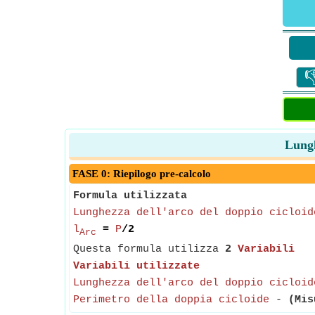

Lungh
FASE 0: Riepilogo pre-calcolo
Formula utilizzata
Lunghezza dell'arco del doppio cicloid
l
=
P
/2
Arc
Questa formula utilizza
2
Variabili
Variabili utilizzate
Lunghezza dell'arco del doppio cicloid
Perimetro della doppia cicloide
-
(Mis