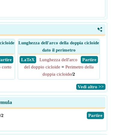
<
cicloide
Lunghezza dell'arco della doppia cicloide
dato il perimetro
 Partire
​ LaTeX
Lunghezza dell'arco
​ Partire
 corto
del doppio cicloide
=
Perimetro della
doppia cicloide
/2
​Vedi altro >>
ormula
/2
​Partire