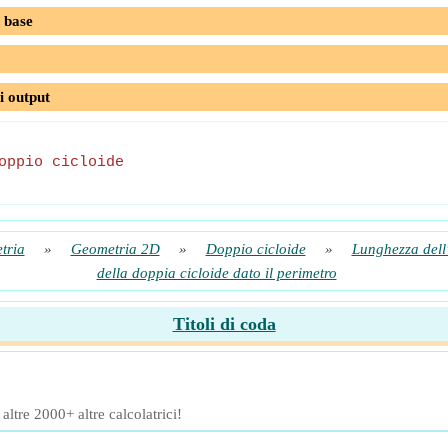
 base
i output
oppio cicloide
tria
»
Geometria 2D
»
Doppio cicloide
»
Lunghezza dell'
della doppia cicloide dato il perimetro
Titoli di coda
ltre 2000+ altre calcolatrici!