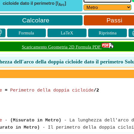
cicloide dato il perimetro [l
]
Arc
Passi

Formula
LaTeX
Ripristina
Scaricamento Geometria 2D Formula PDF
ezza dell'arco della doppia cicloide dato il perimetro Sol
e
=
Perimetro della doppia cicloide
/2
e
-
(Misurato in Metro)
- La lunghezza dell'arco d
urato in Metro)
- Il perimetro della doppia cicloi