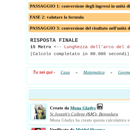
PASSAGGIO 1: conversione degli ingressi in unità di
FASE 2: valutare la formula
PASSAGGIO 3: conversione del risultato nell'unità d
RISPOSTA FINALE
15 Metro
<--
Lunghezza dell'arco del d
(Calcolo completato in 00.006 secondi)
Tu sei qui
-
Casa
»
Matematica
»
Geome
Creato da
Mona Gladys
St Joseph's College
(SJC)
,
Bengaluru
Mona Gladys ha creato questa calcolatrice e a
Verificato da
Mridul Sharma