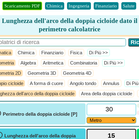
Scaricamento PDF
Chimica
Ingegneria
Finanziario
Salute
Lunghezza dell'arco della doppia cicloide dato il
perimetro calcolatrice
atica
Chimica
Finanziario
Fisica
​Di Più >>
metria
Algebra
Aritmetica
Combinatoria
​Di Più >>
metria 2D
Geometria 3D
Geometria 4D
pio cicloide
A forma di cuore
Angolo tondo
Annulus
​Di Pi
ghezza dell'arco della doppia cicloide
Area della doppia cicloide
ⓘ
Perimetro della doppia cicloide [P]
ⓘ
Lunghezza dell'arco della doppia