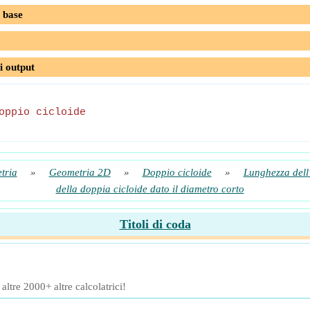
 base
i output
oppio cicloide
tria
»
Geometria 2D
»
Doppio cicloide
»
Lunghezza dell'
della doppia cicloide dato il diametro corto
Titoli di coda
ltre 2000+ altre calcolatrici!