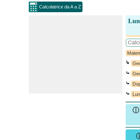
Calcolatrice da A a Z
Lung
Matem
↳
Geo
⤿
Geo
⤿
Dop
⤿
Lun