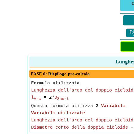
c

Lunghezz
FASE 0: Riepilogo pre-calcolo
Formula utilizzata
Lunghezza dell'arco del doppio cicloid
l
= 2*
D
Arc
Short
Questa formula utilizza
2
Variabili
Variabili utilizzate
Lunghezza dell'arco del doppio cicloid
Diametro corto della doppia cicloide