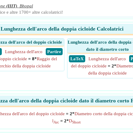
one
(IIIT)
,
Bhopal
ce e altre 1700+ altre calcolatrici!
Lunghezza dell'arco della doppia cicloide Calcolatrici
za dell'arco del doppio cicloide
Lunghezza dell'arco della doppia 
dato il diametro corto
X
Lunghezza dell'arco
​ Partire
doppio cicloide
= 8*
Raggio del
​ LaTeX
Lunghezza dell'arco
​
erchio della doppia cicloide
del doppio cicloide
= 2*
Diametro
della doppia cicloide
za dell'arco della doppia cicloide dato il diametro corto
ezza dell'arco del doppio cicloide
= 2*
Diametro corto della doppia cic
l
= 2*
D
Arc
Short