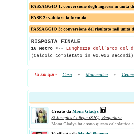
PASSAGGIO 1: conversione degli ingressi in unità di
FASE 2: valutare la formula
PASSAGGIO 3: conversione del risultato nell'unità d
RISPOSTA FINALE
16 Metro
<--
Lunghezza dell'arco del d
(Calcolo completato in 00.006 secondi)
Tu sei qui
-
Casa
»
Matematica
»
Geome
Creato da
Mona Gladys
St Joseph's College
(SJC)
,
Bengaluru
Mona Gladys ha creato questa calcolatrice e a
Verificato da
Mridul Sharma