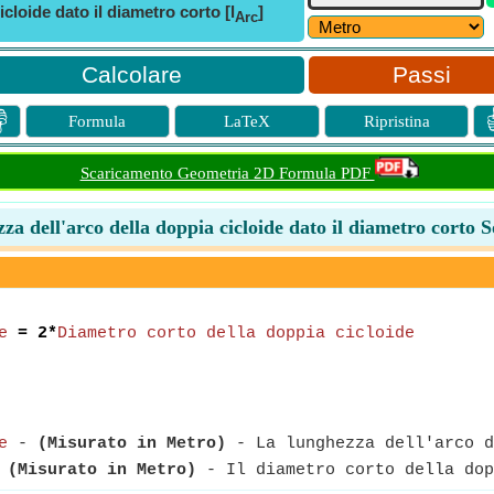
icloide dato il diametro corto [l
]
Arc
Passi

Formula
LaTeX
Ripristina
Scaricamento Geometria 2D Formula PDF
a dell'arco della doppia cicloide dato il diametro corto 
e
= 2*
Diametro corto della doppia cicloide
e
-
(Misurato in Metro)
- La lunghezza dell'arco d
-
(Misurato in Metro)
- Il diametro corto della dop