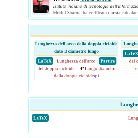
Istituto indiano di tecnologia dell'informazi
Mridul Sharma ha verificato questa calcolatri
Lunghezza dell'arco della doppia cicloide
Lunghez
dato il diametro lungo
​ LaTe
​ LaTeX
Lunghezza dell'arco
​ Partire
del 
del doppio cicloide
= 4*
Lungo diametro
c
della doppia cicloide
/
pi
Lunghez
​LaTeX
Lungh