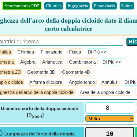
Scaricamento PDF
Chimica
Ingegneria
Finanziario
Salute
hezza dell'arco della doppia cicloide dato il dia
corto calcolatrice
atica
Chimica
Finanziario
Fisica
​Di Più >>
metria
Algebra
Aritmetica
Combinatoria
​Di Più >>
metria 2D
Geometria 3D
Geometria 4D
pio cicloide
A forma di cuore
Angolo tondo
Annulus
​Di Pi
ghezza dell'arco della doppia cicloide
Area della doppia cicloide
ⓘ
Diametro corto della doppia cicloide
[D
]
Short
ⓘ
Lunghezza dell'arco della doppia