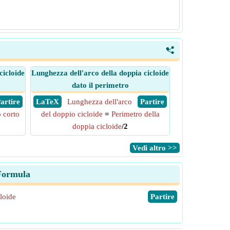
<
cicloide
Lunghezza dell'arco della doppia cicloide
dato il perimetro
 Partire
​ LaTeX
Lunghezza dell'arco
​ Partire
 corto
del doppio cicloide
=
Perimetro della
doppia cicloide
/2
​Vedi altro >>
 Formula
loide
​Partire