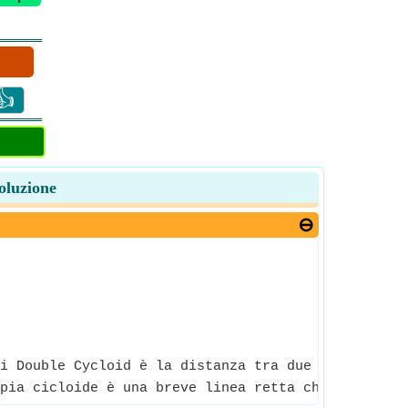
👍
Soluzione
i Double Cycloid è la distanza tra due punti lungo
pia cicloide è una breve linea retta che passa da 