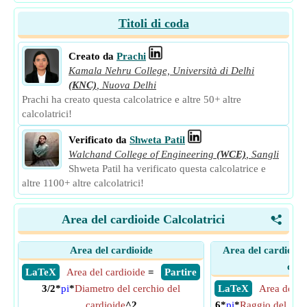
Titoli di coda
Creato da
Prachi
Kamala Nehru College, Università di Delhi
(KNC)
,
Nuova Delhi
Prachi ha creato questa calcolatrice e altre 50+ altre
calcolatrici!
Verificato da
Shweta Patil
Walchand College of Engineering
(WCE)
,
Sangli
Shweta Patil ha verificato questa calcolatrice e
altre 1100+ altre calcolatrici!
Area del cardioide Calcolatrici
<
Area del cardioide
Area del cardioide 
cerc
​ LaTeX
Area del cardioide
=
​ Partire
3/2*
pi
*
Diametro del cerchio del
​ LaTeX
Area del c
cardioide
^2
6*
pi
*
Raggio del Circ