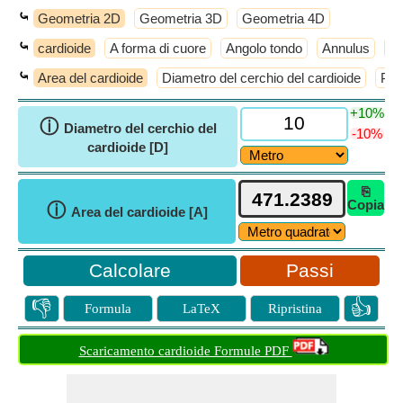
⤿
Geometria 2D
Geometria 3D
Geometria 4D
⤿
cardioide
A forma di cuore
Angolo tondo
Annulus
​D
⤿
Area del cardioide
Diametro del cerchio del cardioide
Per
+10%
ⓘ
Diametro del cerchio del
-10%
cardioide [D]
⎘
Copia
ⓘ
Area del cardioide [A]
Passi
👎
👍
Formula
LaTeX
Ripristina
Scaricamento cardioide Formule PDF