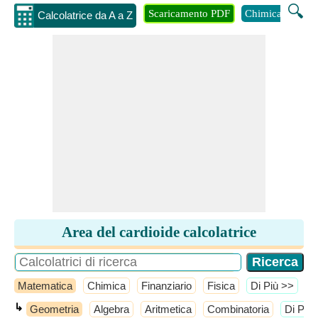
🔍
Scaricamento PDF
Chimica
Inge
Calcolatrice da A a Z
Area del cardioide calcolatrice
Matematica
Chimica
Finanziario
Fisica
​Di Più >>
↳
Geometria
Algebra
Aritmetica
Combinatoria
​Di Più