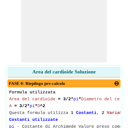
Area del cardioide Soluzione
FASE 0: Riepilogo pre-calcolo
Formula utilizzata
Area del cardioide
= 3/2*
pi
*
Diametro del cerch
A
= 3/2*
pi
*
D
^2
Questa formula utilizza
1
Costanti
,
2
Variabil
Costanti utilizzate
pi
- Costante di Archimede Valore preso come 3