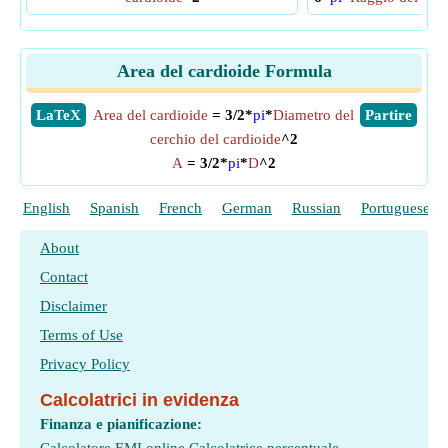
Area del cardioide Formula
​LaTeX
Area del cardioide
= 3/2*
pi
*
Diametro del
​Partire
cerchio del cardioide
^2
A
= 3/2*
pi
*
D
^2
English
Spanish
French
German
Russian
Portuguese
About
Contact
Disclaimer
Terms of Use
Privacy Policy
Calcolatrici in evidenza
Finanza e pianificazione: