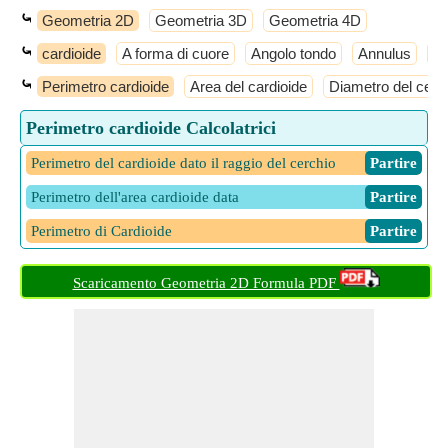
⤿
Geometria 2D
Geometria 3D
Geometria 4D
⤿
cardioide
A forma di cuore
Angolo tondo
Annulus
An
⤿
Perimetro cardioide
Area del cardioide
Diametro del cerch
Perimetro cardioide Calcolatrici
Perimetro del cardioide dato il raggio del cerchio
​ Partire
Perimetro dell'area cardioide data
​ Partire
Perimetro di Cardioide
​ Partire
Scaricamento Geometria 2D Formula PDF