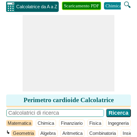
🔍
Scaricamento PDF
Chimica
Inge
Calcolatrice da A a Z
Perimetro cardioide Calcolatrice
Matematica
Chimica
Finanziario
Fisica
Ingegneria
↳
Geometria
Algebra
Aritmetica
Combinatoria
Insiemi