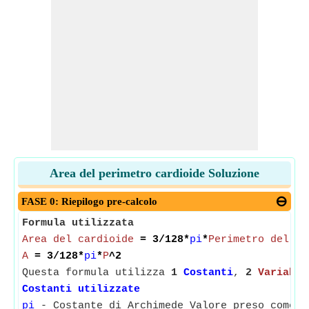
Area del perimetro cardioide Soluzione
FASE 0: Riepilogo pre-calcolo
Formula utilizzata
Area del cardioide
= 3/128*
pi
*
Perimetro del ca
A
= 3/128*
pi
*
P
^2
Questa formula utilizza
1
Costanti
,
2
Variabil
Costanti utilizzate
pi
- Costante di Archimede Valore preso come 3