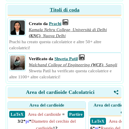
Titoli di coda
Creato da
Prachi
Kamala Nehru College, Università di Delhi
(KNC)
,
Nuova Delhi
Prachi ha creato questa calcolatrice e altre 50+ altre
calcolatrici!
Verificato da
Shweta Patil
Walchand College of Engineering
(WCE)
,
Sangli
Shweta Patil ha verificato questa calcolatrice e
altre 1100+ altre calcolatrici!
Area del cardioide Calcolatrici
<
Area del cardioide
Area del cardioide 
cerc
​ LaTeX
Area del cardioide
=
​ Partire
3/2*
pi
*
Diametro del cerchio del
​ LaTeX
Area del c
cardioide
^2
6*
pi
*
Raggio del Circ