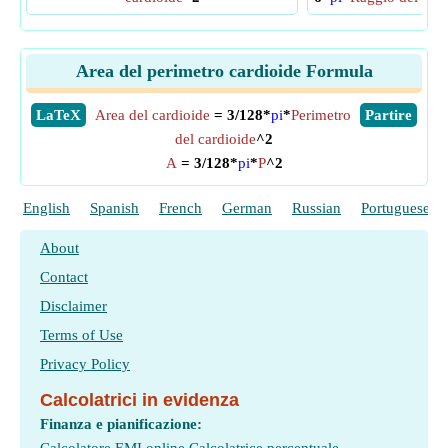
Area del perimetro cardioide Formula
​LaTeX
Area del cardioide
= 3/128*
pi
*
Perimetro
​Partire
del cardioide
^2
A
= 3/128*
pi
*
P
^2
English
Spanish
French
German
Russian
Portuguese
About
Contact
Disclaimer
Terms of Use
Privacy Policy
Calcolatrici in evidenza
Finanza e pianificazione: