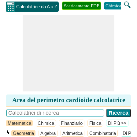
🔍
Scaricamento PDF
Chimica
Inge
Calcolatrice da A a Z
Area del perimetro cardioide calcolatrice
Matematica
Chimica
Finanziario
Fisica
​Di Più >>
↳
Geometria
Algebra
Aritmetica
Combinatoria
​Di Più