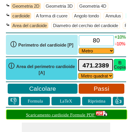
⤿
Geometria 2D
Geometria 3D
Geometria 4D
⤿
cardioide
A forma di cuore
Angolo tondo
Annulus
​D
⤿
Area del cardioide
Diametro del cerchio del cardioide
Per
+10%
ⓘ
-10%
Perimetro del cardioide [P]
⎘
ⓘ
Area del perimetro cardioide
Copia
[A]
Passi
👎
👍
Formula
LaTeX
Ripristina
Scaricamento cardioide Formule PDF