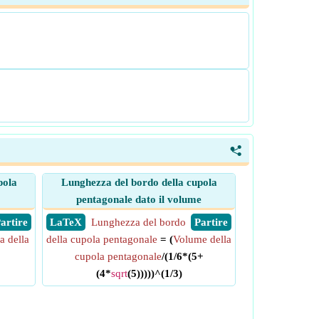
<
pola
Lunghezza del bordo della cupola
pentagonale dato il volume
 Partire
​ LaTeX
Lunghezza del bordo
​ Partire
a della
della cupola pentagonale
= (
Volume della
cupola pentagonale
/(1/6*(5+
(4*
sqrt
(5)))))^(1/3)