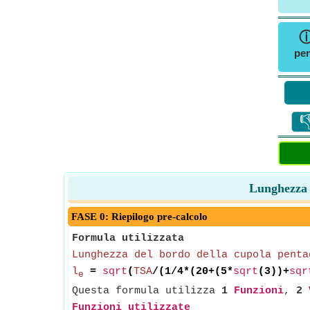
pen

Lunghezza d
FASE 0: Riepilogo pre-calcolo
Formula utilizzata
Lunghezza del bordo della cupola penta
l
=
sqrt
(
TSA
/(1/4*(20+(5*
sqrt
(3))+
sqr
e
Questa formula utilizza
1
Funzioni
,
2
Funzioni utilizzate