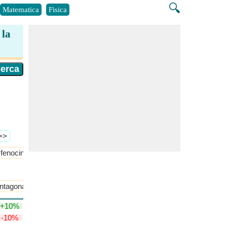
🔍
Matematica
Fisica
 la
 >>
fenocingulo
​Di Più >>
entagonale
Rapporto superficie/volume della cupola pentagonale
+10%
-10%