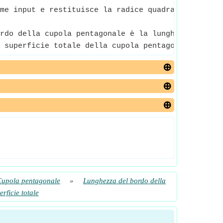
me input e restituisce la radice quadrata del nume
rdo della cupola pentagonale è la lunghezza di qua
 superficie totale della cupola pentagonale è la q
Cupola pentagonale
»
Lunghezza del bordo della
rficie totale