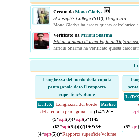
Creato da
Mona Gladys
St Joseph's College
(SJC)
,
Bengaluru
Mona Gladys ha creato questa calcolatrice e a
Verificato da
Mridul Sharma
Istituto indiano di tecnologia dell'informazi
Mridul Sharma ha verificato questa calcolatri
Lu
Lunghezza del bordo della cupola
Lung
pentagonale dato il rapporto
penta
superficie/volume
​ LaTe
​ LaTeX
Lunghezza del bordo
​ Partire
della cupola pentagonale
= (1/4*(20+
sqrt
(5*
sqrt
(3))+
sqrt
(5*(145+
(62*
sqrt
(5))))))/(1/6*(5+
(5*
sqrt
(4*
sqrt
(5)))*
Rapporto superficie/volume