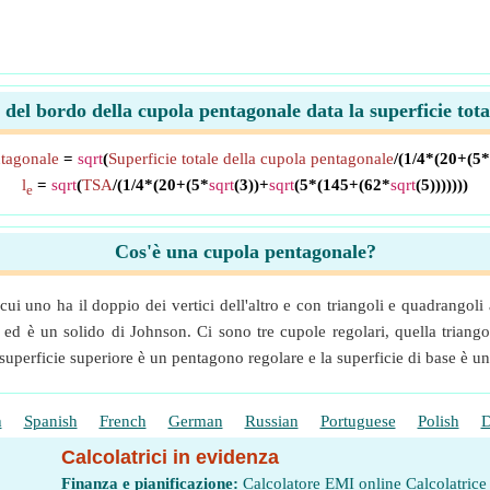
del bordo della cupola pentagonale data la superficie tot
ntagonale
=
sqrt
(
Superficie totale della cupola pentagonale
/(1/4*(20+(5*
l
=
sqrt
(
TSA
/(1/4*(20+(5*
sqrt
(3))+
sqrt
(5*(145+(62*
sqrt
(5)))))))
e
Cos'è una cupola pentagonale?
i uno ha il doppio dei vertici dell'altro e con triangoli e quadrangoli a
e ed è un solido di Johnson. Ci sono tre cupole regolari, quella trian
 superficie superiore è un pentagono regolare e la superficie di base è 
h
Spanish
French
German
Russian
Portuguese
Polish
D
Calcolatrici in evidenza
Finanza e pianificazione:
Calcolatore EMI online
Calcolatrice