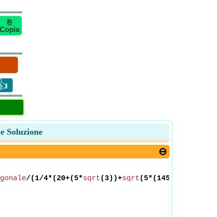
⎘
Copia
👍
le Soluzione
gonale
/(1/4*(20+(5*
sqrt
(3))+
sqrt
(5*(145+(62*
sqrt
(