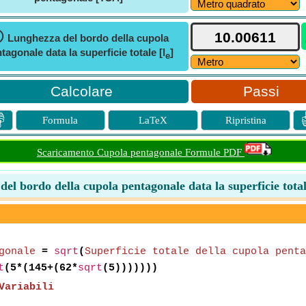
ⓘ
Lunghezza del bordo della cupola
tagonale data la superficie totale [l
]
e
Passi

Formula
LaTeX
Ripristina
Scaricamento Cupola pentagonale Formule PDF
el bordo della cupola pentagonale data la superficie tota
gonale
=
sqrt
(
Superficie totale della cupola penta
t
(5*(145+(62*
sqrt
(5)))))))
Variabili