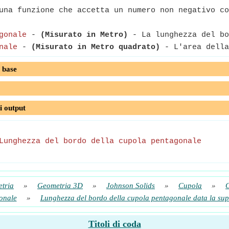
na funzione che accetta un numero non negativo co
gonale
-
(Misurato in Metro)
- La lunghezza del bo
nale
-
(Misurato in Metro quadrato)
- L'area della
 base
i output
Lunghezza del bordo della cupola pentagonale
tria
»
Geometria 3D
»
Johnson Solids
»
Cupola
»
onale
»
Lunghezza del bordo della cupola pentagonale data la supe
Titoli di coda