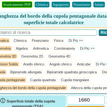
Scaricamento PDF
Chimica
Ingegneria
Finanziario
Salute
nghezza del bordo della cupola pentagonale data
superficie totale calcolatrice
atica
Chimica
Finanziario
Fisica
​Di Più >>
metria
Algebra
Aritmetica
Combinatoria
​Di Più >>
metria 3D
Geometria 2D
Geometria 4D
nson Solids
Anello sferico
Angolo sferico
Anticube
​Di Più
ola
Bipiramide allungata
Bipiramide quadrata giroscopica
Dis
ola pentagonale
Cupola quadrata
Cupola triangolare
ghezza del bordo della cupola pentagonale
Altezza della cupola p
ⓘ
Superficie totale della cupola
pentagonale [TSA]