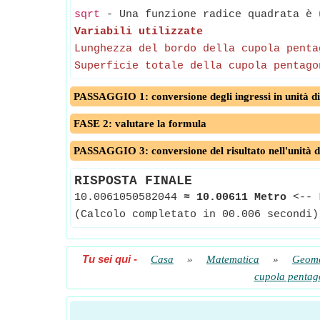
sqrt
- Una funzione radice quadrata è u
Variabili utilizzate
Lunghezza del bordo della cupola penta
Superficie totale della cupola pentago
PASSAGGIO 1: conversione degli ingressi in unità di
FASE 2: valutare la formula
PASSAGGIO 3: conversione del risultato nell'unità d
RISPOSTA FINALE
10.0061050582044
≈
10.00611 Metro
<--
(Calcolo completato in 00.006 secondi)
Tu sei qui
-
Casa
»
Matematica
»
Geome
cupola pentag