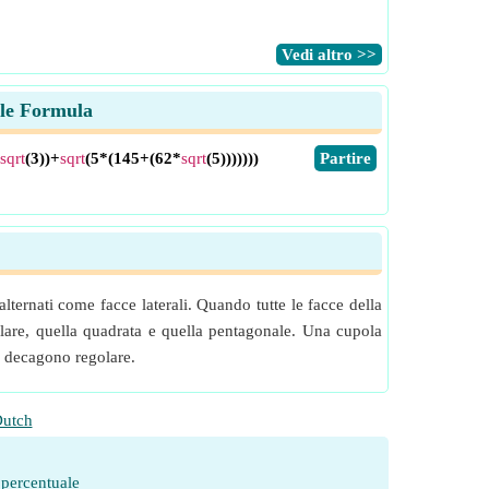
​Vedi altro >>
ale Formula
sqrt
(3))+
sqrt
(5*(145+(62*
sqrt
(5)))))))
​Partire
lternati come facce laterali. Quando tutte le facce della
golare, quella quadrata e quella pentagonale. Una cupola
un decagono regolare.
utch
 percentuale