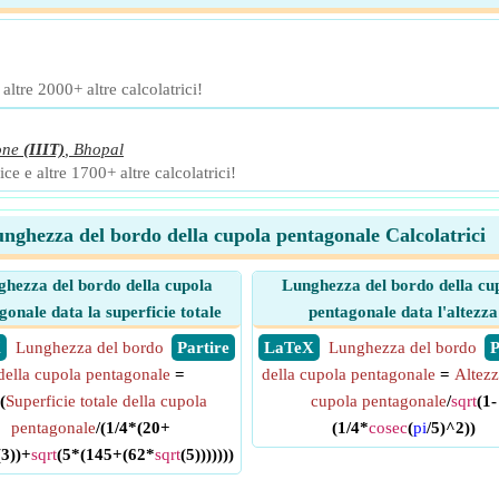
ltre 2000+ altre calcolatrici!
one
(IIIT)
,
Bhopal
ce e altre 1700+ altre calcolatrici!
nghezza del bordo della cupola pentagonale Calcolatrici
hezza del bordo della cupola
Lunghezza del bordo della cu
gonale data la superficie totale
pentagonale data l'altezza
X
Lunghezza del bordo
​ Partire
​ LaTeX
Lunghezza del bordo
​
della cupola pentagonale
=
della cupola pentagonale
=
Altezz
(
Superficie totale della cupola
cupola pentagonale
/
sqrt
(1-
pentagonale
/(1/4*(20+
(1/4*
cosec
(
pi
/5)^2))
(3))+
sqrt
(5*(145+(62*
sqrt
(5)))))))