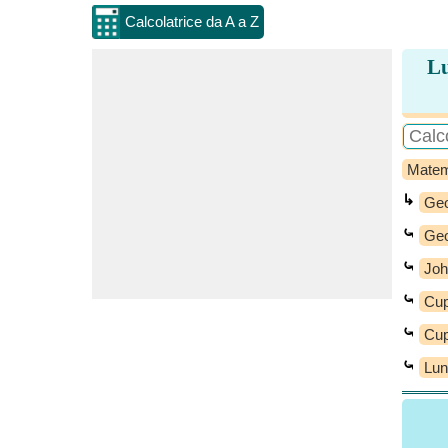
Calcolatrice da A a Z
Lu
Matem
↳
Geo
⤿
Geo
⤿
Joh
⤿
Cup
⤿
Cup
⤿
Lun