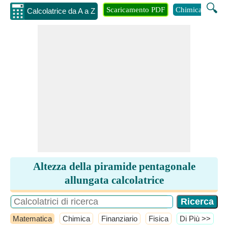
🔍
Scaricamento PDF
Chimica
Inge
Calcolatrice da A a Z
Altezza della piramide pentagonale
allungata calcolatrice
Matematica
Chimica
Finanziario
Fisica
​Di Più >>