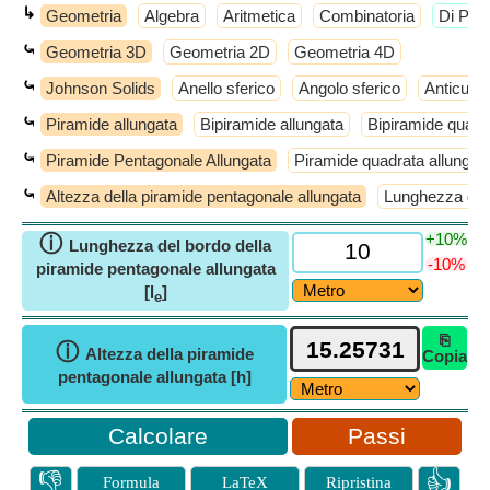
↳
Geometria
Algebra
Aritmetica
Combinatoria
​Di Più
⤿
Geometria 3D
Geometria 2D
Geometria 4D
⤿
Johnson Solids
Anello sferico
Angolo sferico
Anticube
⤿
Piramide allungata
Bipiramide allungata
Bipiramide quadr
⤿
Piramide Pentagonale Allungata
Piramide quadrata allungat
⤿
Altezza della piramide pentagonale allungata
Lunghezza del 
+10%
ⓘ
Lunghezza del bordo della
-10%
piramide pentagonale allungata
[l
]
e
⎘
ⓘ
Altezza della piramide
Copia
pentagonale allungata [h]
Passi
👎
👍
Formula
LaTeX
Ripristina