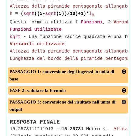
Altezza della piramide pentagonale allungata
=
h
= (
sqrt
((5-
sqrt
(5))/10)+1)*
l
e
Questa formula utilizza
1
Funzioni
,
2
Variabil
Funzioni utilizzate
sqrt
- Una funzione radice quadrata è una funz
Variabili utilizzate
Altezza della piramide pentagonale allungata
Lunghezza del bordo della piramide pentagonale
PASSAGGIO 1: conversione degli ingressi in unità di
base
FASE 2: valutare la formula
PASSAGGIO 3: conversione del risultato nell'unità di
output
RISPOSTA FINALE
15.2573111211913
≈
15.25731 Metro
<--
Altezza 