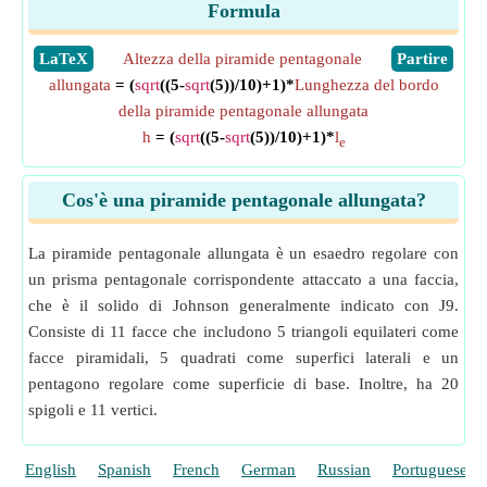
Formula
​LaTeX
Altezza della piramide pentagonale
​Partire
allungata
= (
sqrt
((5-
sqrt
(5))/10)+1)*
Lunghezza del bordo
della piramide pentagonale allungata
h
= (
sqrt
((5-
sqrt
(5))/10)+1)*
l
e
Cos'è una piramide pentagonale allungata?
La piramide pentagonale allungata è un esaedro regolare con
un prisma pentagonale corrispondente attaccato a una faccia,
che è il solido di Johnson generalmente indicato con J9.
Consiste di 11 facce che includono 5 triangoli equilateri come
facce piramidali, 5 quadrati come superfici laterali e un
pentagono regolare come superficie di base. Inoltre, ha 20
spigoli e 11 vertici.
English
Spanish
French
German
Russian
Portuguese