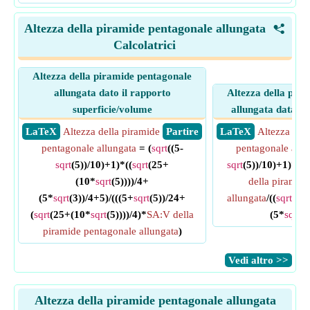
Altezza della piramide pentagonale allungata
<
Calcolatrici
Altezza della piramide pentagonale
allungata dato il rapporto
Altezza della pir
superficie/volume
allungata data la 
​ LaTeX
Altezza della piramide
​ Partire
​ LaTeX
Altezza del
pentagonale allungata
= (
sqrt
((5-
pentagonale allu
sqrt
(5))/10)+1)*((
sqrt
(25+
sqrt
(5))/10)+1)*
sqr
(10*
sqrt
(5))))/4+
della piramid
(5*
sqrt
(3))/4+5)/(((5+
sqrt
(5))/24+
allungata
/((
sqrt
(25
(
sqrt
(25+(10*
sqrt
(5))))/4)*
SA:V della
(5*
sqrt
(3
piramide pentagonale allungata
)
​Vedi altro >>
Altezza della piramide pentagonale allungata