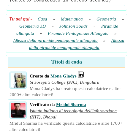
(Calcolo completato in 00.006 secondi)
Tu sei qui
-
Casa
»
Matematica
»
Geometria
»
Geometria 3D
»
Johnson Solids
»
Piramide
allungata
»
Piramide Pentagonale Allungata
»
Altezza della piramide pentagonale allungata
»
Altezza
della piramide pentagonale allungata
Titoli di coda
Creato da
Mona Gladys
St Joseph's College
(SJC)
,
Bengaluru
Mona Gladys ha creato questa calcolatrice e altre
2000+ altre calcolatrici!
Verificato da
Mridul Sharma
Istituto indiano di tecnologia dell'informazione
(IIIT)
,
Bhopal
Mridul Sharma ha verificato questa calcolatrice e altre 1700+
altre calcolatrici!