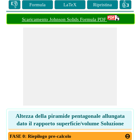
👎
👍
Formula
LaTeX
Ripristina
Scaricamento Johnson Solids Formula PDF
Altezza della piramide pentagonale allungata
dato il rapporto superficie/volume Soluzione
FASE 0: Riepilogo pre-calcolo