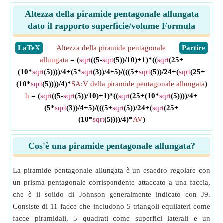
Altezza della piramide pentagonale allungata
dato il rapporto superficie/volume Formula
​LaTeX
Altezza della piramide pentagonale
​Partire
allungata
= (
sqrt
((5-
sqrt
(5))/10)+1)*((
sqrt
(25+
(10*
sqrt
(5))))/4+(5*
sqrt
(3))/4+5)/(((5+
sqrt
(5))/24+(
sqrt
(25+
(10*
sqrt
(5))))/4)*
SA:V della piramide pentagonale allungata
)
h
= (
sqrt
((5-
sqrt
(5))/10)+1)*((
sqrt
(25+(10*
sqrt
(5))))/4+
(5*
sqrt
(3))/4+5)/(((5+
sqrt
(5))/24+(
sqrt
(25+
(10*
sqrt
(5))))/4)*
AV
)
Cos'è una piramide pentagonale allungata?
La piramide pentagonale allungata è un esaedro regolare con
un prisma pentagonale corrispondente attaccato a una faccia,
che è il solido di Johnson generalmente indicato con J9.
Consiste di 11 facce che includono 5 triangoli equilateri come
facce piramidali, 5 quadrati come superfici laterali e un