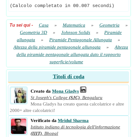
(Calcolo completato in 00.007 secondi)
Tu sei qui
-
Casa
»
Matematica
»
Geometria
»
Geometria 3D
»
Johnson Solids
»
Piramide
allungata
»
Piramide Pentagonale Allungata
»
Altezza della piramide pentagonale allungata
»
Altezza
della piramide pentagonale allungata dato il rapporto
superficie/volume
Titoli di coda
Creato da
Mona Gladys
St Joseph's College
(SJC)
,
Bengaluru
Mona Gladys ha creato questa calcolatrice e altre
2000+ altre calcolatrici!
Verificato da
Mridul Sharma
Istituto indiano di tecnologia dell'informazione
(IIIT)
,
Bhopal