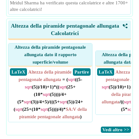
Mridul Sharma ha verificato questa calcolatrice e altre 1700+
altre calcolatrici!
Altezza della piramide pentagonale allungata
<
Calcolatrici
Altezza della piramide pentagonale
allungata dato il rapporto
Altezza della pir
superficie/volume
allungata data la 
​ LaTeX
Altezza della piramide
​ Partire
​ LaTeX
Altezza del
pentagonale allungata
= (
sqrt
((5-
pentagonale allu
sqrt
(5))/10)+1)*((
sqrt
(25+
sqrt
(5))/10)+1)*
sqr
(10*
sqrt
(5))))/4+
della piramid
(5*
sqrt
(3))/4+5)/(((5+
sqrt
(5))/24+
allungata
/((
sqrt
(25
(
sqrt
(25+(10*
sqrt
(5))))/4)*
SA:V della
(5*
sqrt
(3
piramide pentagonale allungata
)
​Vedi altro >>