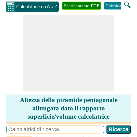
🔍
Scaricamento PDF
Chimica
Inge
Calcolatrice da A a Z
Altezza della piramide pentagonale
allungata dato il rapporto
superficie/volume calcolatrice