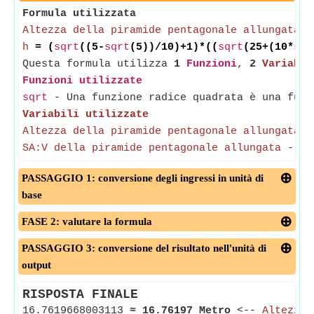
Formula utilizzata
Altezza della piramide pentagonale allungata
=
h
= (
sqrt
((5-
sqrt
(5))/10)+1)*((
sqrt
(25+(10*
sqr
Questa formula utilizza
1
Funzioni
,
2
Variabil
Funzioni utilizzate
sqrt
- Una funzione radice quadrata è una funz
Variabili utilizzate
Altezza della piramide pentagonale allungata
SA:V della piramide pentagonale allungata
-
(M
PASSAGGIO 1: conversione degli ingressi in unità di
base
FASE 2: valutare la formula
PASSAGGIO 3: conversione del risultato nell'unità di
output
RISPOSTA FINALE
16.7619668003113
≈
16.76197 Metro
<--
Altezza 