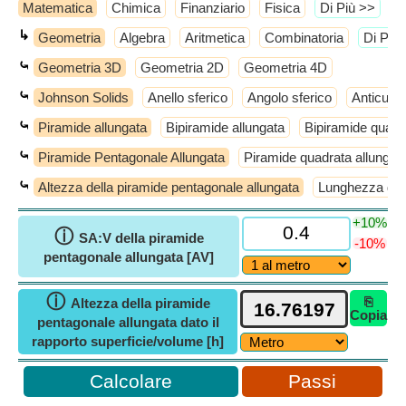
Matematica
Chimica
Finanziario
Fisica
​Di Più >>
↳
Geometria
Algebra
Aritmetica
Combinatoria
​Di Più
⤿
Geometria 3D
Geometria 2D
Geometria 4D
⤿
Johnson Solids
Anello sferico
Angolo sferico
Anticube
⤿
Piramide allungata
Bipiramide allungata
Bipiramide quadr
⤿
Piramide Pentagonale Allungata
Piramide quadrata allungat
⤿
Altezza della piramide pentagonale allungata
Lunghezza del 
+10%
ⓘ
SA:V della piramide
-10%
pentagonale allungata [AV]
ⓘ
⎘
Altezza della piramide
Copia
pentagonale allungata dato il
rapporto superficie/volume [h]
Passi