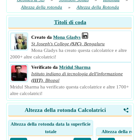
Altezza della rotonda
»
Altezza della Rotonda
Titoli di coda
Creato da
Mona Gladys
St Joseph's College
(SJC)
,
Bengaluru
Mona Gladys ha creato questa calcolatrice e altre
2000+ altre calcolatrici!
Verificato da
Mridul Sharma
Istituto indiano di tecnologia dell'informazione
(IIIT)
,
Bhopal
Mridul Sharma ha verificato questa calcolatrice e altre 1700+
altre calcolatrici!
Altezza della rotonda Calcolatrici
<
Altezza della rotonda data la superficie
totale
Altezza della roto