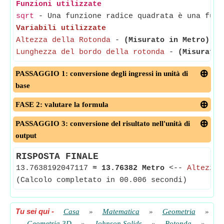
Funzioni utilizzate
sqrt
- Una funzione radice quadrata è una funz
Variabili utilizzate
Altezza della Rotonda
-
(Misurato in Metro)
- L
Lunghezza del bordo della rotonda
-
(Misurato 
PASSAGGIO 1: conversione degli ingressi in unità di
base
FASE 2: valutare la formula
PASSAGGIO 3: conversione del risultato nell'unità di
output
RISPOSTA FINALE
13.7638192047117
≈
13.76382 Metro
<--
Altezza 
(Calcolo completato in 00.006 secondi)
Tu sei qui
-
Casa
»
Matematica
»
Geometria
»
Geometria 3D
»
Johnson Solids
»
Rotonda
»