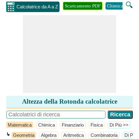
🔍
Scaricamento PDF
Chimica
Inge
Calcolatrice da A a Z
Altezza della Rotonda calcolatrice
Matematica
Chimica
Finanziario
Fisica
​Di Più >>
↳
Geometria
Algebra
Aritmetica
Combinatoria
​Di Più