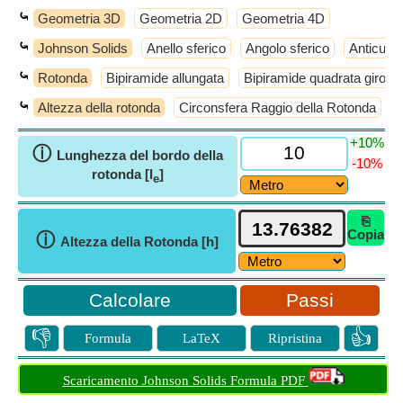
⤿
Geometria 3D
Geometria 2D
Geometria 4D
⤿
Johnson Solids
Anello sferico
Angolo sferico
Anticube
⤿
Rotonda
Bipiramide allungata
Bipiramide quadrata girosc
⤿
Altezza della rotonda
Circonsfera Raggio della Rotonda
L
+10%
ⓘ
Lunghezza del bordo della
-10%
rotonda [l
]
e
⎘
Copia
ⓘ
Altezza della Rotonda [h]
Passi
👎
👍
Formula
LaTeX
Ripristina
Scaricamento Johnson Solids Formula PDF