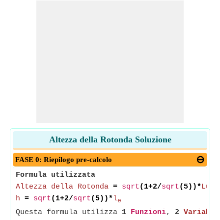
Altezza della Rotonda Soluzione
FASE 0: Riepilogo pre-calcolo
Formula utilizzata
Altezza della Rotonda
=
sqrt
(1+2/
sqrt
(5))*
Lung
h
=
sqrt
(1+2/
sqrt
(5))*
l
e
Questa formula utilizza
1
Funzioni
,
2
Variabil