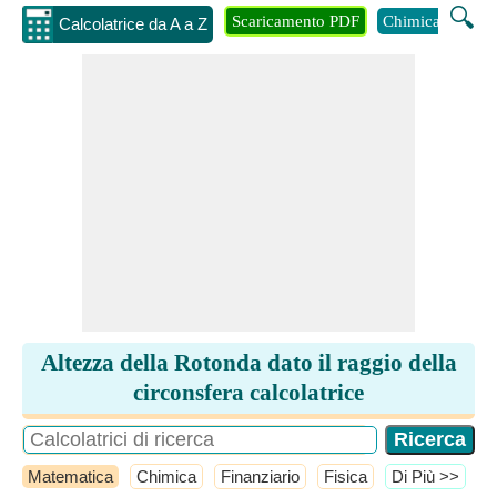
🔍
Scaricamento PDF
Chimica
Inge
Calcolatrice da A a Z
Altezza della Rotonda dato il raggio della
circonsfera calcolatrice
Matematica
Chimica
Finanziario
Fisica
​Di Più >>