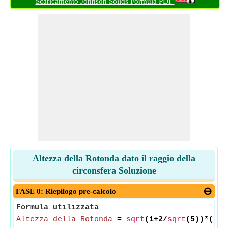
Scaricamento Johnson Solids Formula PDF
Altezza della Rotonda dato il raggio della
circonsfera Soluzione
FASE 0: Riepilogo pre-calcolo
Formula utilizzata
Altezza della Rotonda
=
sqrt
(1+2/
sqrt
(5))*(2*
C