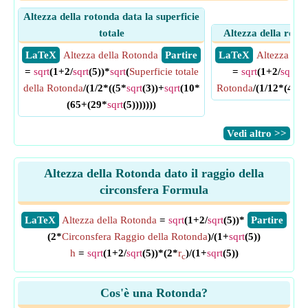
Altezza della rotonda data la superficie
totale
Altezza della roto
​ LaTeX
Altezza della Rotonda
​ Partire
​ LaTeX
Altezza del
=
sqrt
(1+2/
sqrt
(5))*
sqrt
(
Superficie totale
=
sqrt
(1+2/
sqrt
(5
della Rotonda
/(1/2*((5*
sqrt
(3))+
sqrt
(10*
Rotonda
/(1/12*(45+
(65+(29*
sqrt
(5)))))))
​Vedi altro >>
Altezza della Rotonda dato il raggio della
circonsfera Formula
​LaTeX
Altezza della Rotonda
=
sqrt
(1+2/
sqrt
(5))*
​Partire
(2*
Circonsfera Raggio della Rotonda
)/(1+
sqrt
(5))
h
=
sqrt
(1+2/
sqrt
(5))*(2*
r
)/(1+
sqrt
(5))
c
Cos'è una Rotonda?