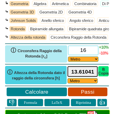
↳
Geometria
Algebra
Aritmetica
Combinatoria
​Di Più
⤿
Geometria 3D
Geometria 2D
Geometria 4D
⤿
Johnson Solids
Anello sferico
Angolo sferico
Anticube
⤿
Rotonda
Bipiramide allungata
Bipiramide quadrata girosc
⤿
Altezza della rotonda
Circonsfera Raggio della Rotonda
L
+10%
ⓘ
Circonsfera Raggio della
-10%
Rotonda [r
]
c
⎘
ⓘ
Altezza della Rotonda dato il
Copia
raggio della circonsfera [h]
Passi
👎
👍
Formula
LaTeX
Ripristina