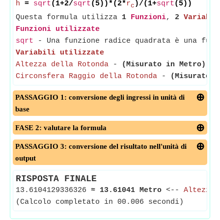
h
=
sqrt
(1+2/
sqrt
(5))*(2*
r
)/(1+
sqrt
(5))
c
Questa formula utilizza
1
Funzioni
,
2
Variabil
Funzioni utilizzate
sqrt
- Una funzione radice quadrata è una funz
Variabili utilizzate
Altezza della Rotonda
-
(Misurato in Metro)
- L
Circonsfera Raggio della Rotonda
-
(Misurato i
PASSAGGIO 1: conversione degli ingressi in unità di
base
FASE 2: valutare la formula
PASSAGGIO 3: conversione del risultato nell'unità di
output
RISPOSTA FINALE
13.6104129336326
≈
13.61041 Metro
<--
Altezza 
(Calcolo completato in 00.006 secondi)