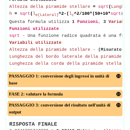
Altezza della piramide stellare
=
sqrt
(
Lunghez
h
=
sqrt
(
l
^2-(
l
^2/100*(50+10*
sqrt
(5)
e(Lateral)
c
Questa formula utilizza
1
Funzioni
,
3
Variabil
Funzioni utilizzate
sqrt
- Una funzione radice quadrata è una funz
Variabili utilizzate
Altezza della piramide stellare
-
(Misurato in
Lunghezza del bordo laterale della piramide a 
Lunghezza della corda della piramide stellare
PASSAGGIO 1: conversione degli ingressi in unità di
base
FASE 2: valutare la formula
PASSAGGIO 3: conversione del risultato nell'unità di
output
RISPOSTA FINALE