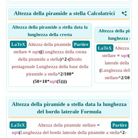
Altezza della piramide a stella Calcolatrici
<
Altezza della piramide a stella data la
Altezza della pirami
lunghezza della cresta
lunghezza del 
​ LaTeX
Altezza della piramide
​ Partire
​ LaTeX
Altezza del
stellare
=
sqrt
((
Lunghezza della cresta
stellare
=
sqrt
(
Lun
della piramide a stella
)^2-(
Bordo
laterale della pir
pentagonale Lunghezza della base della
(
Lunghezza della co
piramide a stella
^2/100*
stellare
^2/100*(
(50+10*
sqrt
(5))))
Altezza della piramide a stella data la lunghezza
del bordo laterale Formula
​LaTeX
Altezza della piramide stellare
=
​Partire
sqrt
(
Lunghezza del bordo laterale della piramide a stella
^2-