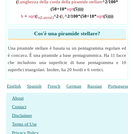
(
Lunghezza della corda della piramide stellare
^2/100*
(50+10*
sqrt
(5))))
h
=
sqrt
(
l
^2-(
l
^2/100*(50+10*
sqrt
(5))))
e(Lateral)
c
Cos'è una piramide stellare?
Una piramide stellare è basata su un pentagramma regolare ed
è concava. È una piramide a base pentagrammica. Ha 11 facce
che includono una superficie di base pentagramma e 10
superfici triangolari. Inoltre, ha 20 bordi e 6 vertici.
English
Spanish
French
German
Russian
Portuguese
About
Contact
Disclaimer
Terms of Use
Privacy Policy