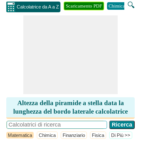
🔍
Scaricamento PDF
Chimica
Inge
Calcolatrice da A a Z
Altezza della piramide a stella data la
lunghezza del bordo laterale calcolatrice
Matematica
Chimica
Finanziario
Fisica
​Di Più >>