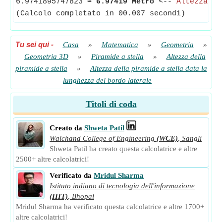
6.9741895747823
≈
6.97419 Metro
<--
Altezza de
(Calcolo completato in 00.007 secondi)
Tu sei qui
-
Casa
»
Matematica
»
Geometria
»
Geometria 3D
»
Piramide a stella
»
Altezza della
piramide a stella
»
Altezza della piramide a stella data la
lunghezza del bordo laterale
Titoli di coda
Creato da
Shweta Patil
Walchand College of Engineering
(WCE)
,
Sangli
Shweta Patil ha creato questa calcolatrice e altre
2500+ altre calcolatrici!
Verificato da
Mridul Sharma
Istituto indiano di tecnologia dell'informazione
(IIIT)
,
Bhopal
Mridul Sharma ha verificato questa calcolatrice e altre 1700+
altre calcolatrici!