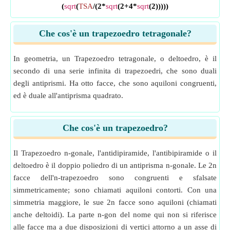
(
sqrt
(
TSA
/(2*
sqrt
(2+4*
sqrt
(2)))))
Che cos'è un trapezoedro tetragonale?
In geometria, un Trapezoedro tetragonale, o deltoedro, è il
secondo di una serie infinita di trapezoedri, che sono duali
degli antiprismi. Ha otto facce, che sono aquiloni congruenti,
ed è duale all'antiprisma quadrato.
Che cos'è un trapezoedro?
Il Trapezoedro n-gonale, l'antidipiramide, l'antibipiramide o il
deltoedro è il doppio poliedro di un antiprisma n-gonale. Le 2n
facce dell'n-trapezoedro sono congruenti e sfalsate
simmetricamente; sono chiamati aquiloni contorti. Con una
simmetria maggiore, le sue 2n facce sono aquiloni (chiamati
anche deltoidi). La parte n-gon del nome qui non si riferisce
alle facce ma a due disposizioni di vertici attorno a un asse di