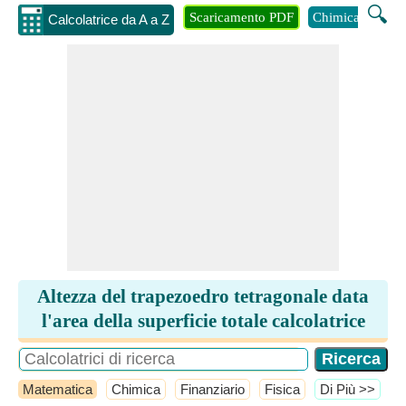
🔍
Scaricamento PDF
Chimica
Inge
Calcolatrice da A a Z
Altezza del trapezoedro tetragonale data
l'area della superficie totale calcolatrice
Matematica
Chimica
Finanziario
Fisica
​Di Più >>