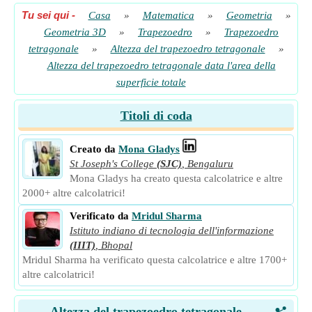
Tu sei qui
-
Casa
»
Matematica
»
Geometria
»
Geometria 3D
»
Trapezoedro
»
Trapezoedro
tetragonale
»
Altezza del trapezoedro tetragonale
»
Altezza del trapezoedro tetragonale data l'area della
superficie totale
Titoli di coda
Creato da
Mona Gladys
St Joseph's College
(SJC)
,
Bengaluru
Mona Gladys ha creato questa calcolatrice e altre
2000+ altre calcolatrici!
Verificato da
Mridul Sharma
Istituto indiano di tecnologia dell'informazione
(IIIT)
,
Bhopal
Mridul Sharma ha verificato questa calcolatrice e altre 1700+
altre calcolatrici!
Altezza del trapezoedro tetragonale