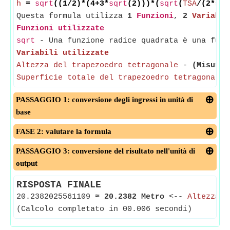
h
=
sqrt
((1/2)*(4+3*
sqrt
(2)))*(
sqrt
(
TSA
/(2*
sqr
Questa formula utilizza
1
Funzioni
,
2
Variabil
Funzioni utilizzate
sqrt
- Una funzione radice quadrata è una funz
Variabili utilizzate
Altezza del trapezoedro tetragonale
-
(Misurat
Superficie totale del trapezoedro tetragonale
PASSAGGIO 1: conversione degli ingressi in unità di
base
FASE 2: valutare la formula
PASSAGGIO 3: conversione del risultato nell'unità di
output
RISPOSTA FINALE
20.2382025561109
≈
20.2382 Metro
<--
Altezza d
(Calcolo completato in 00.006 secondi)