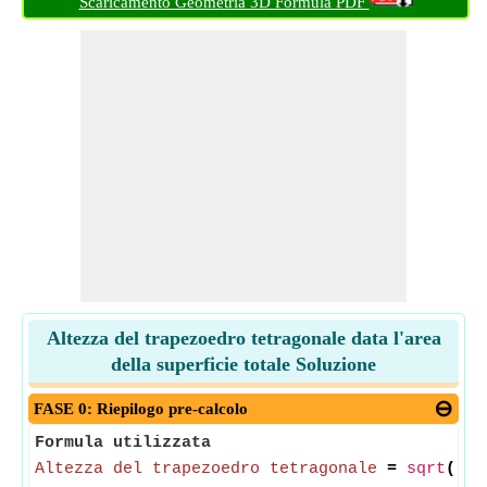
Scaricamento Geometria 3D Formula PDF
Altezza del trapezoedro tetragonale data l'area
della superficie totale Soluzione
FASE 0: Riepilogo pre-calcolo
Formula utilizzata
Altezza del trapezoedro tetragonale
=
sqrt
((1/