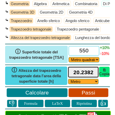
↳
Geometria
Algebra
Aritmetica
Combinatoria
​Di Più
⤿
Geometria 3D
Geometria 2D
Geometria 4D
⤿
Trapezoedro
Anello sferico
Angolo sferico
Anticube
⤿
Trapezoedro tetragonale
Trapezoedro pentagonale
⤿
Altezza del trapezoedro tetragonale
Lunghezza del bordo de
+10%
ⓘ
Superficie totale del
-10%
trapezoedro tetragonale [TSA]
ⓘ
⎘
Altezza del trapezoedro
Copia
tetragonale data l'area della
superficie totale [h]
Passi
👎
👍
Formula
LaTeX
Ripristina