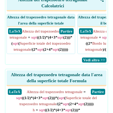
<
Calcolatrici
Altezza del trapezoedro tetragonale data
Altezza del trapezoe
l'area della superficie totale
il bord
​ LaTeX
Altezza del trapezoedro
​ Partire
​ LaTeX
Altezza del 
tetragonale
=
sqrt
((1/2)*(4+3*
sqrt
(2)))*
tetragonale
=
sqrt
((1
(
sqrt
(
Superficie totale del trapezoedro
((2*
Bordo lungo 
tetragonale
/(2*
sqrt
(2+4*
sqrt
(2)))))
tetragonale
)/(
sqrt
​Vedi altro >>
Altezza del trapezoedro tetragonale data l'area
della superficie totale Formula
​LaTeX
Altezza del trapezoedro tetragonale
=
​Partire
sqrt
((1/2)*(4+3*
sqrt
(2)))*(
sqrt
(
Superficie totale del
trapezoedro tetragonale
/(2*
sqrt
(2+4*
sqrt
(2)))))
h
=
sqrt
((1/2)*(4+3*
sqrt
(2)))*