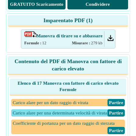
GRATUITO Scaricamento
Condividere
Imparentato PDF (
1
)
Manovra di tirare su e abbassare
Formule :
12
Misurare :
279
kb
Contenuto del PDF di Manovra con fattore di
carico elevato
Elenco di 17 Manovra con fattore di carico elevato
Formule
Carico alare per un dato raggio di virata
​Partire
Carico alare per una determinata velocità di virata
​Partire
Coefficiente di portanza per un dato raggio di sterzata
​Partire