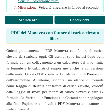
Densità Conversione unità
Misurazione
:
Velocità angolare
in Grado al secondo
(degree/s)
Velocità angolare Conversione unità
Scarica ora!
Condividere
Misurazione
:
Forza
in Newton (N)
Forza Conversione unità
PDF del Manovra con fattore di carico elevato
Misurazione
:
La zona
in Metro quadrato (m²)
libero
La zona Conversione unità
Misurazione
:
Velocità
in Metro al secondo (m/s)
Ottieni gratuitamente il PDF Manovra con fattore di carico
Velocità Conversione unità
elevato da scaricare oggi. Gli esempi sono inclusi dopo ogni
Misurazione
:
Angolo
in Radiante (rad)
formula con un collegamento a un calcolatore dal vivo! Tutte
Angolo Conversione unità
le formule e le calcolatrici supportano anche la conversione
delle unità. Questo PDF contiene 17 calcolatrici di Prestazioni
dell'aeromobile. All'interno, scoprirai un elenco di formule
come Raggio di sterzata per fattore di carico elevato, Velocità
data Raggio di svolta per fattore di carico elevato e altre 17
formule! Le Variabili, le Funzioni e le Costanti sono riepilogate
alla fine. Esplora e condividi i PDF Manovra con fattore di
carico elevato!