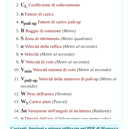
​Partire
C
Coefficiente di sollevamento
L
Tasso di virata per un fattore di carico elevato
​Partire
n
Fattore di carico
n
Fattore di carico pull-up
Velocità data Raggio di svolta per fattore di carico elevato
pull-up
​Partire
R
Raggio di rotazione
(Metro)
S
Velocità di virata per un dato carico alare
​Partire
Zona di riferimento
(Metro quadrato)
u
Velocità della raffica
(Metro al secondo)
Velocità di volo minima
​Partire
v
Velocità
(Metro al secondo)
Velocità per una data velocità di manovra di pull-up
V
Velocità di volo
(Metro al secondo)
​Partire
V
Velocità minima di volo
(Metro al secondo)
min
V
Velocità della manovra di pull-up
(Metro al
pull-up
secondo)
W
Peso dell'aereo
(Newton)
W
Carico alare
(Pascal)
S
Δα
Variazione dell'angolo di incidenza
(Radiante)
ρ
Densità dell'aria
(Chilogrammo per metro cubo)
ρ
Densità del flusso libero
(Chilogrammo per metro
∞
Costanti, funzioni e misure utilizzate nel PDF di Manovra