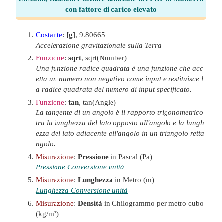
cubo)
con fattore di carico elevato
ω
Tasso di svolta
(Grado al secondo)
Costante
:
[g]
, 9.80665
Accelerazione gravitazionale sulla Terra
Funzione
:
sqrt
, sqrt(Number)
Una funzione radice quadrata è una funzione che acc
etta un numero non negativo come input e restituisce l
a radice quadrata del numero di input specificato.
Funzione
:
tan
, tan(Angle)
La tangente di un angolo è il rapporto trigonometrico
tra la lunghezza del lato opposto all'angolo e la lungh
ezza del lato adiacente all'angolo in un triangolo retta
ngolo.
Misurazione
:
Pressione
in Pascal (Pa)
Pressione Conversione unità
Misurazione
:
Lunghezza
in Metro (m)
Lunghezza Conversione unità
Misurazione
:
Densità
in Chilogrammo per metro cubo
(kg/m³)