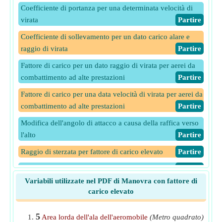
Coefficiente di portanza per una determinata velocità di
virata
​Partire
Coefficiente di sollevamento per un dato carico alare e
raggio di virata
​Partire
Fattore di carico per un dato raggio di virata per aerei da
combattimento ad alte prestazioni
​Partire
Fattore di carico per una data velocità di virata per aerei da
combattimento ad alte prestazioni
​Partire
Modifica dell'angolo di attacco a causa della raffica verso
l'alto
​Partire
Raggio di sterzata per fattore di carico elevato
​Partire
Raggio di virata per un dato carico alare
​Partire
Variabili utilizzate nel PDF di Manovra con fattore di
Raggio di virata per un dato coefficiente di portanza
carico elevato
​Partire
Tasso di virata per un dato coefficiente di portanza
5
Area lorda dell'ala dell'aeromobile
(Metro quadrato)