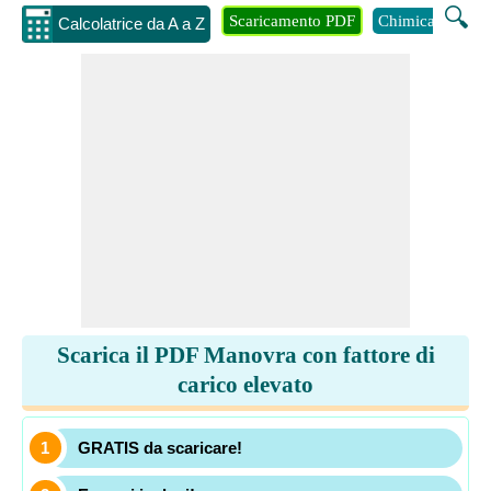
🔍
Scaricamento PDF
Chimica
Inge
Calcolatrice da A a Z
Scarica il PDF Manovra con fattore di
carico elevato
GRATIS da scaricare!