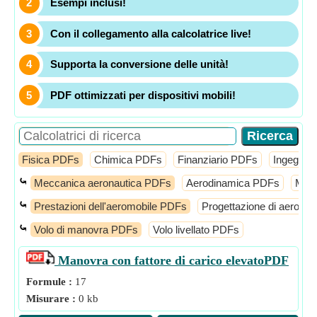
Esempi inclusi!
Con il collegamento alla calcolatrice live!
Supporta la conversione delle unità!
PDF ottimizzati per dispositivi mobili!
Fisica PDFs
Chimica PDFs
Finanziario PDFs
Ingegner
⤿
Meccanica aeronautica PDFs
Aerodinamica PDFs
Mecc
⤿
Prestazioni dell'aeromobile PDFs
Progettazione di aeromo
⤿
Volo di manovra PDFs
Volo livellato PDFs
Manovra con fattore di carico elevato
PDF
Formule :
17
Misurare :
0 kb